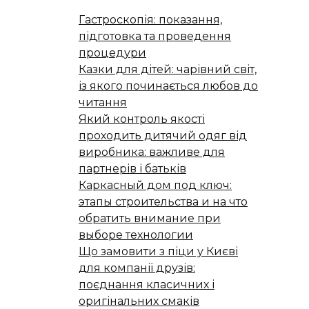
Гастроскопія: показання,
підготовка та проведення
процедури
Казки для дітей: чарівний світ,
із якого починається любов до
читання
Який контроль якості
проходить дитячий одяг від
виробника: важливе для
партнерів і батьків
Каркасный дом под ключ:
этапы строительства и на что
обратить внимание при
выборе технологии
Що замовити з піци у Києві
для компанії друзів:
поєднання класичних і
оригінальних смаків