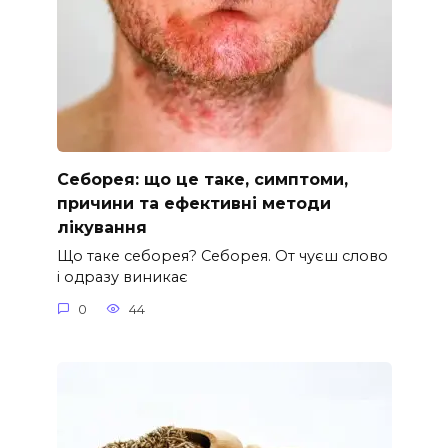
Себорея: що це таке, симптоми,
причини та ефективні методи
лікування
Що таке себорея? Себорея. От чуєш слово
і одразу виникає
0
44