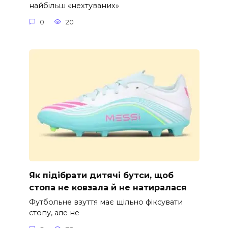
найбільш «нехтуваних»
0
20
Як підібрати дитячі бутси, щоб
стопа не ковзала й не натиралася
Футбольне взуття має щільно фіксувати
стопу, але не