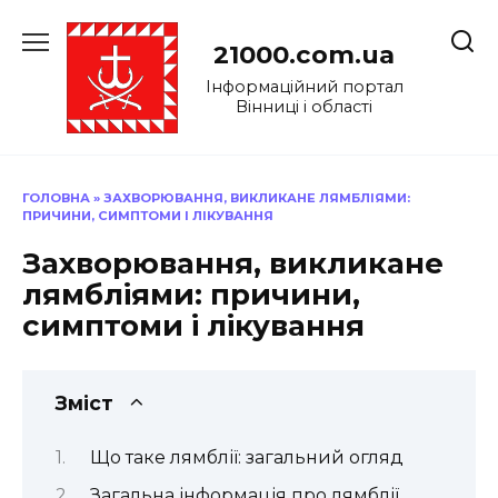
Перейти
до
21000.com.ua
вмісту
Інформаційний портал
Вінниці і області
ГОЛОВНА
»
ЗАХВОРЮВАННЯ, ВИКЛИКАНЕ ЛЯМБЛІЯМИ:
ПРИЧИНИ, СИМПТОМИ І ЛІКУВАННЯ
Захворювання, викликане
лямбліями: причини,
симптоми і лікування
Зміст
Що таке лямблії: загальний огляд
Загальна інформація про лямблії