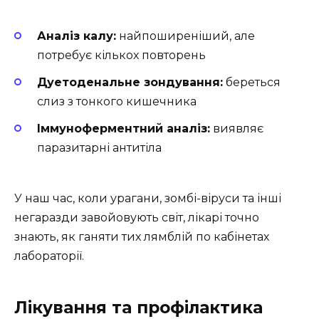
Аналіз калу:
найпоширеніший, але
потребує кількох повторень
Дуетоденальне зондування:
береться
слиз з тонкого кишечника
Іммуноферментний аналіз:
виявляє
паразитарні антитіла
У наш час, коли урагани, зомбі-віруси та інші
негаразди завойовують світ, лікарі точно
знають, як ганяти тих лямблій по кабінетах
лабораторії.
Лікування та профілактика