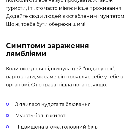
полюбляють все на зуб пробувати. А також
туристи, і ті, хто часто міняє місце проживання.
Додайте сюди людей з ослабленим імунітетом.
Що ж, треба бути обережнішим!
Симптоми зараження
лямбліями
Коли вже доля підкинула цей “подарунок”,
варто знати, як саме він проявляє себе у тебе в
організмі. От справа пішла погано, якщо:
З’явилася нудота та блювання
Мучать болі в животі
Підвищена втома, головний біль