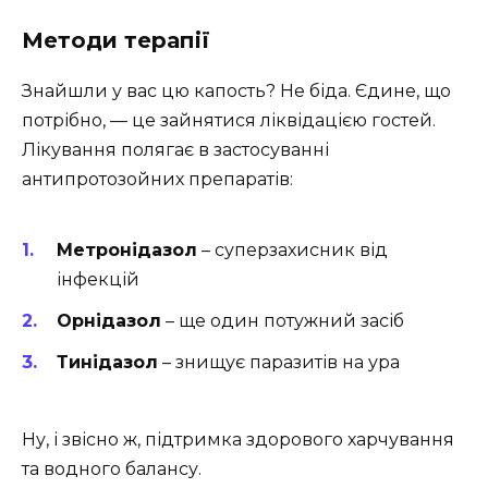
Методи терапії
Знайшли у вас цю капость? Не біда. Єдине, що
потрібно, — це зайнятися ліквідацією гостей.
Лікування полягає в застосуванні
антипротозойних препаратів:
Метронідазол
– суперзахисник від
інфекцій
Орнідазол
– ще один потужний засіб
Тинідазол
– знищує паразитів на ура
Ну, і звісно ж, підтримка здорового харчування
та водного балансу.