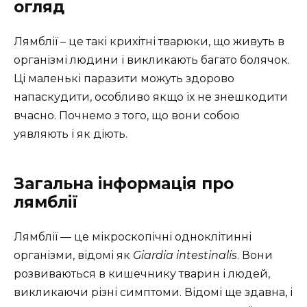
огляд
Лямблії – це такі крихітні тварюки, що живуть в
організмі людини і викликають багато болячок.
Ці маленькі паразити можуть здорово
напаскудити, особливо якщо їх не знешкодити
вчасно. Почнемо з того, що вони собою
уявляють і як діють.
Загальна інформація про
лямблії
Лямблії — це мікроскопічні одноклітинні
організми, відомі як
Giardia intestinalis
. Вони
розвиваються в кишечнику тварин і людей,
викликаючи різні симптоми. Відомі ще здавна, і