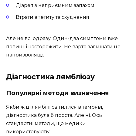
Діарея з неприємним запахом
Втрати апетиту та схуднення
Але не всі одразу! Один-два симптоми вже
повинні насторожити. Не варто залишати це
напризволяще.
Діагностика лямбліозу
Популярні методи визначення
Якби ж ці лямблії світилися в темряві,
діагностика булa б проста. Але ні. Ось
стандартні методи, що медики
використовують: