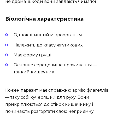
не дарма: шкоди вони завдають чималої.
Біологічна характеристика
Одноклітинний мікроорганізм
Належить до класу жгутикових
Має форму груші
Основне середовище проживання —
тонкий кишечник
Кожен паразит має справжню армію флагеллів
— таку собі кучеряшки для руху. Вони
прикріплюються до стінок кишечнику і
починають розгортати свою неприємну