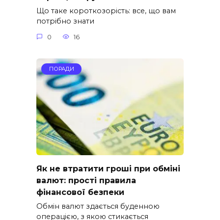
Що таке короткозорість: все, що вам
потрібно знати
0
16
ПОРАДИ
Як не втратити гроші при обміні
валют: прості правила
фінансової безпеки
Обмін валют здається буденною
операцією, з якою стикається