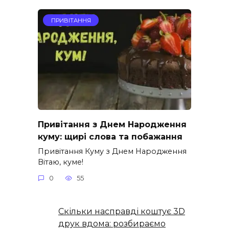
ПРИВІТАННЯ
Привітання з Днем Народження
куму: щирі слова та побажання
Привітання Куму з Днем Народження
Вітаю, куме!
0
55
Скільки насправді коштує 3D
друк вдома: розбираємо