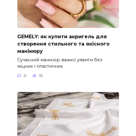
GEMELY: як купити акригель для
створення стильного та якісного
манікюру
Сучасний манікюр важко уявити без
міцних і пластичних
0
15