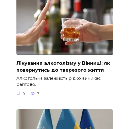
Лікування алкоголізму у Вінниці: як
повернутись до тверезого життя
Алкогольна залежність рідко виникає
раптово.
0
7