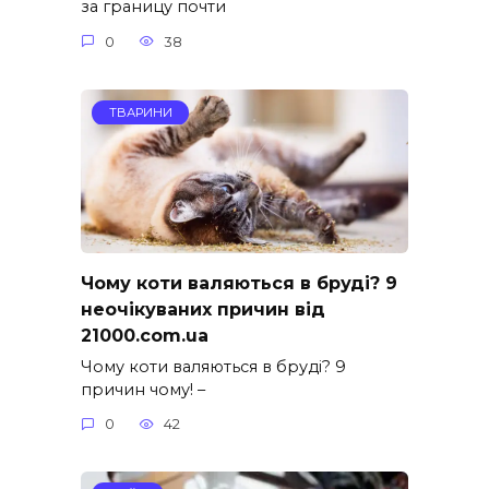
за границу почти
0
38
ТВАРИНИ
Чому коти валяються в бруді? 9
неочікуваних причин від
21000.com.ua
Чому коти валяються в бруді? 9
причин чому! –
0
42