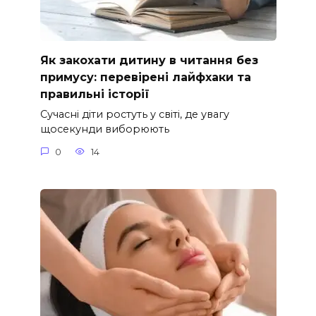
Як закохати дитину в читання без
примусу: перевірені лайфхаки та
правильні історії
Сучасні діти ростуть у світі, де увагу
щосекунди виборюють
0
14