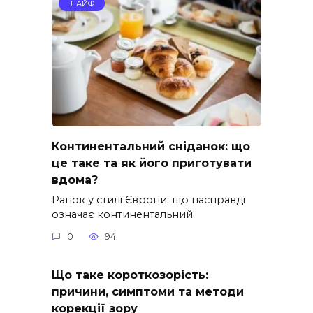
ЛАЙФ
Континентальний сніданок: що
це таке та як його приготувати
вдома?
Ранок у стилі Європи: що насправді
означає континентальний
0
94
Що таке короткозорість:
причини, симптоми та методи
корекції зору