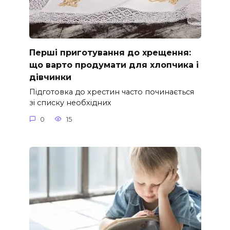
Перші приготування до хрещення:
що варто продумати для хлопчика і
дівчинки
Підготовка до хрестин часто починається
зі списку необхідних
0
15