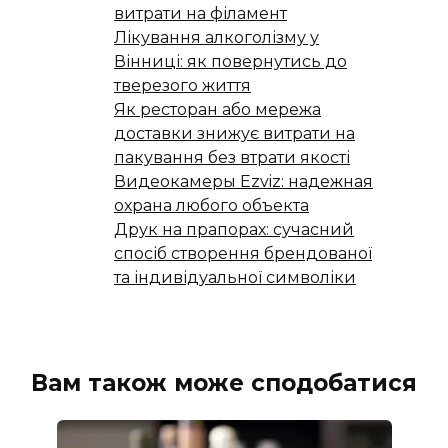
витрати на філамент
Лікування алкоголізму у
Вінниці: як повернутись до
тверезого життя
Як ресторан або мережа
доставки знижує витрати на
пакування без втрати якості
Видеокамеры Ezviz: надежная
охрана любого объекта
Друк на прапорах: сучасний
спосіб створення брендованої
та індивідуальної символіки
Вам також може сподобатися