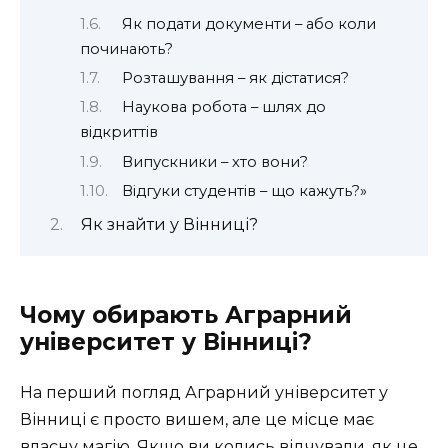
Як подати документи – або коли
починають?
Розташування – як дістатися?
Наукова робота – шлях до
відкриттів
Випускники – хто вони?
Відгуки студентів – що кажуть?»
Як знайти у Вінниці?
Чому обирають Аграрний
університет у Вінниці?
На перший погляд Аграрний університет у
Вінниці є просто вишем, але це місце має
власну магію. Якщо ви колись відчували, як це