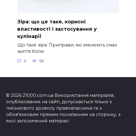
Зіра: що це таке, корисні
властивості і застосування у
кулінарії
Що таке зіра: Приправи, які змінюють смак
життя Коли
0
56
© 2026 21000.com.ua Використання матеріалів,
опублікованих на сайті, допускається тільки з
письмового дозволу правовласника та з
обов'язковим прямим посиланням на сторінку, з
якої запозичений матеріал.