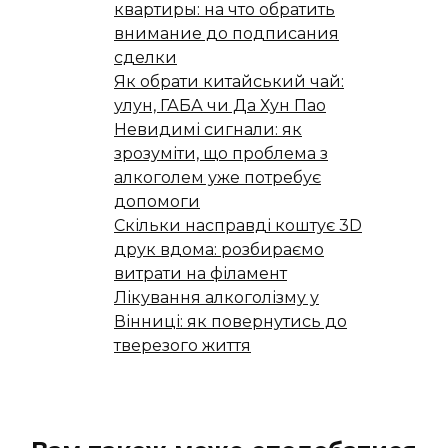
квартиры: на что обратить
внимание до подписания
сделки
Як обрати китайський чай:
улун, ГАБА чи Да Хун Пао
Невидимі сигнали: як
зрозуміти, що проблема з
алкоголем уже потребує
допомоги
Скільки насправді коштує 3D
друк вдома: розбираємо
витрати на філамент
Лікування алкоголізму у
Вінниці: як повернутись до
тверезого життя