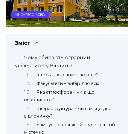
UNCATEGORIZED
Зміст
Чому обирають Аграрний
університет у Вінниці?
Історія – хто знає її краще?
Факультети – вибір для всіх
Яка атмосфера – чи є що
особливого?
Інфраструктура – чи є місце для
відпочинку?
Кампус – справжній студентський
містечко