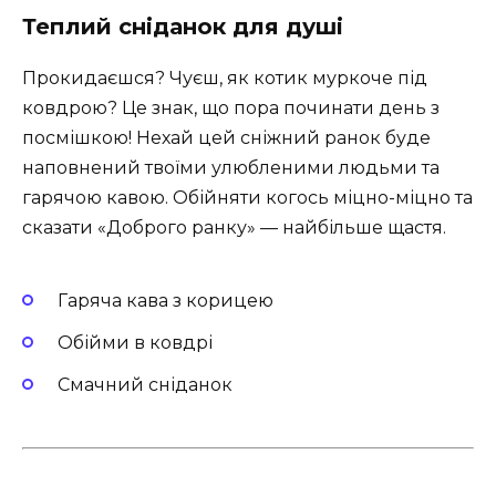
Теплий сніданок для душі
Прокидаєшся? Чуєш, як котик муркоче під
ковдрою? Це знак, що пора починати день з
посмішкою! Нехай цей сніжний ранок буде
наповнений твоїми улюбленими людьми та
гарячою кавою. Обійняти когось міцно-міцно та
сказати «Доброго ранку» — найбільше щастя.
Гаряча кава з корицею
Обійми в ковдрі
Смачний сніданок