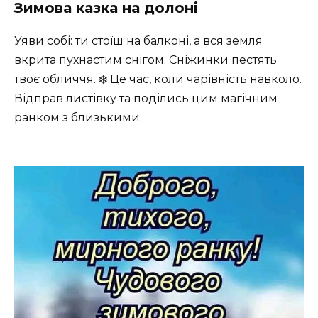
Зимова казка на долоні
Уяви собі: ти стоїш на балконі, а вся земля
вкрита пухнастим снігом. Сніжинки пестять
твоє обличчя. ❄️ Це час, коли чарівність навколо.
Відправ листівку та поділись цим магічним
ранком з близькими.