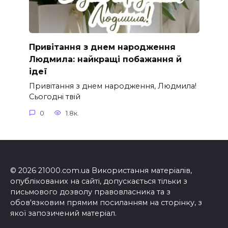
Привітання з днем народження
Людмила: найкращі побажання й
ідеї
Привітання з днем народження, Людмила!
Сьогодні твій
0
1.8к.
© 2026 21000.com.ua Використання матеріалів,
опублікованих на сайті, допускається тільки з
письмового дозволу правовласника та з
обов'язковим прямим посиланням на сторінку, з
якої запозичений матеріал.