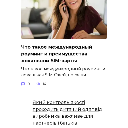
Что такое международный
роуминг и преимущества
локальной SIM-карты
Что такое международный роуминг и
локальная SIM Окей, поехали.
0
14
Який контроль якості
проходить дитячий одяг від
виробника: важливе для
партнерів і батьків