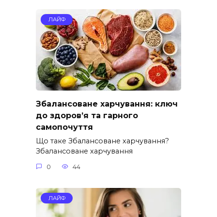
ЛАЙФ
Збалансоване харчування: ключ
до здоров’я та гарного
самопочуття
Що таке Збалансоване харчування?
Збалансоване харчування
0
44
ЛАЙФ