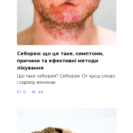
Себорея: що це таке, симптоми,
причини та ефективні методи
лікування
Що таке себорея? Себорея. От чуєш слово
і одразу виникає
0
45