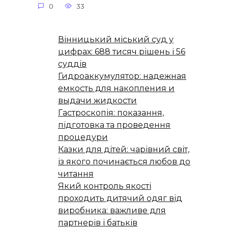
0
33
Вінницький міський суд у
цифрах: 688 тисяч рішень і 56
суддів
Гидроаккумулятор: надежная
емкость для накопления и
выдачи жидкости
Гастроскопія: показання,
підготовка та проведення
процедури
Казки для дітей: чарівний світ,
із якого починається любов до
читання
Який контроль якості
проходить дитячий одяг від
виробника: важливе для
партнерів і батьків