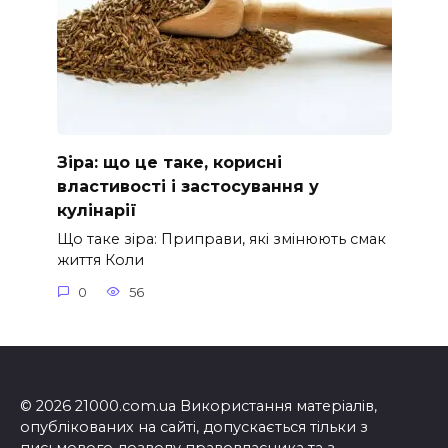
Зіра: що це таке, корисні
властивості і застосування у
кулінарії
Що таке зіра: Приправи, які змінюють смак
життя Коли
0
56
© 2026 21000.com.ua Використання матеріалів,
опублікованих на сайті, допускається тільки з
письмового дозволу правовласника та з