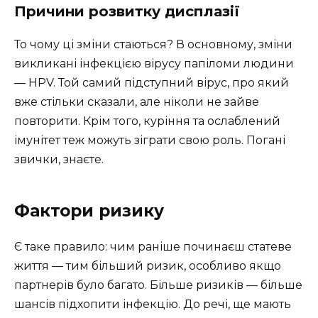
Причини розвитку дисплазії
То чому ці зміни стаються? В основному, зміни
викликані інфекцією вірусу папіломи людини
— HPV. Той самий підступний вірус, про який
вже стільки сказали, але ніколи не зайве
повторити. Крім того, куріння та ослаблений
імунітет теж можуть зіграти свою роль. Погані
звички, знаєте.
Фактори ризику
Є таке правило: чим раніше починаєш статеве
життя — тим більший ризик, особливо якщо
партнерів було багато. Більше ризиків — більше
шансів підхопити інфекцію. До речі, ще мають