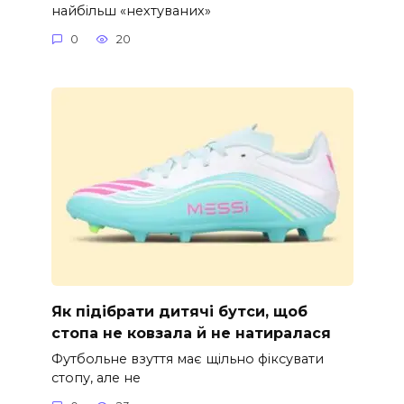
найбільш «нехтуваних»
0
20
Як підібрати дитячі бутси, щоб
стопа не ковзала й не натиралася
Футбольне взуття має щільно фіксувати
стопу, але не