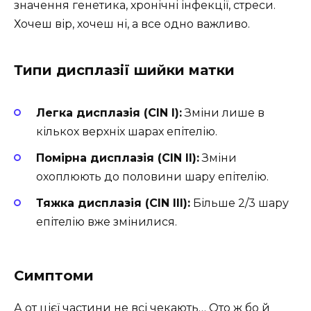
значення генетика, хронічні інфекції, стреси.
Хочеш вір, хочеш ні, а все одно важливо.
Типи дисплазії шийки матки
Легка дисплазія (CIN I):
Зміни лише в
кількох верхніх шарах епітелію.
Помірна дисплазія (CIN II):
Зміни
охоплюють до половини шару епітелію.
Тяжка дисплазія (CIN III):
Більше 2/3 шару
епітелію вже змінилися.
Симптоми
А от цієї частини не всі чекають… Ото ж бо й