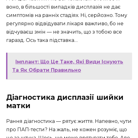
воно, в більшості випадків дисплазія не дає
симптомів на ранніх стадіях. Ні, серйозно. Тому
регулярно відвідувати лікаря важливо, бо не
відчуваєш змін — не значить, що з тобою все
гаразд. Ось така підставка…
Імплант: Що Це Таке, Які Види Існують
Та Як Обрати Правильно
Діагностика дисплазії шийки
матки
Рання діагностика — рятує життя. Напевно, чути
про ПАП-тести? На жаль, не кожен розуміє, що
це за штука. Щось, що може врятувати тебе. Але,