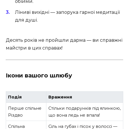
обійми.
Ліниві вихідні — запорука гарної медитації
для душі.
Десять років не пройшли дарма — ви справжні
майстри в цих справах!
Ікони вашого шлюбу
Подія
Враження
Перше спільне
Стільки подарунків під ялинкою,
Різдво
що вона ледь не впала!
Спільна
Сіль на губах і пісок у волоссі —