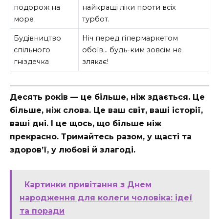
подорож на
найкращі ліки проти всіх
море
турбот.
Будівництво
Ніч перед гіпермаркетом
спільного
обоїв… будь-ким зовсім не
гніздечка
злякає!
Десять років — це більше, ніж здається. Це
більше, ніж слова. Це ваш світ, ваші історії,
ваші дні. І це щось, що більше ніж
прекрасно. Тримайтесь разом, у щасті та
здоров’ї, у любові й злагоді.
Картинки привітання з Днем
народження для колеги чоловіка: ідеї
та поради