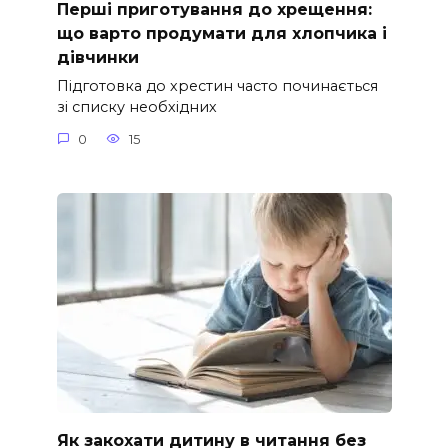
Перші приготування до хрещення:
що варто продумати для хлопчика і
дівчинки
Підготовка до хрестин часто починається
зі списку необхідних
0
15
Як закохати дитину в читання без