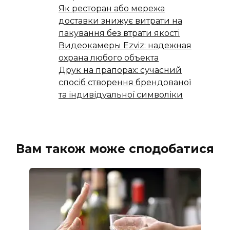
Як ресторан або мережа
доставки знижує витрати на
пакування без втрати якості
Видеокамеры Ezviz: надежная
охрана любого объекта
Друк на прапорах: сучасний
спосіб створення брендованої
та індивідуальної символіки
Вам також може сподобатися