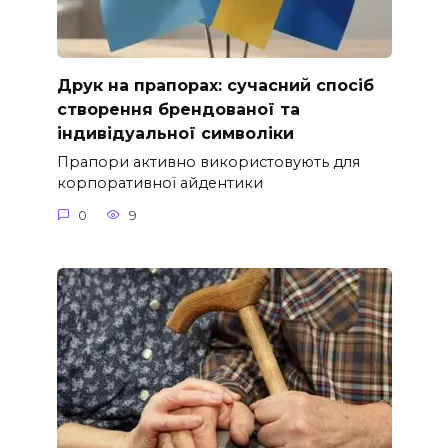
Друк на прапорах: сучасний спосіб
створення брендованої та
індивідуальної символіки
Прапори активно використовують для
корпоративної айдентики
0
9