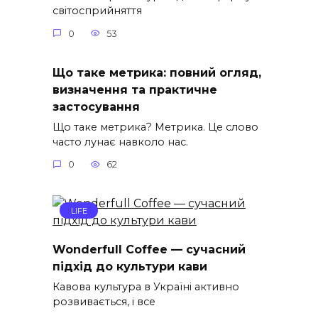
світосприйняття
0
53
Що таке метрика: повний огляд,
визначення та практичне
застосування
Що таке метрика? Метрика. Це слово
часто лунає навколо нас.
0
62
LIFE
Wonderfull Coffee — сучасний
підхід до культури кави
Кавова культура в Україні активно
розвивається, і все