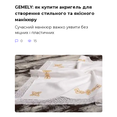
GEMELY: як купити акригель для
створення стильного та якісного
манікюру
Сучасний манікюр важко уявити без
міцних і пластичних
0
15