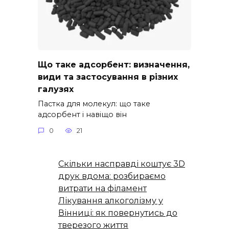
Що таке адсорбент: визначення,
види та застосування в різних
галузях
Пастка для молекул: що таке
адсорбент і навіщо він
0
21
Скільки насправді коштує 3D
друк вдома: розбираємо
витрати на філамент
Лікування алкоголізму у
Вінниці: як повернутись до
тверезого життя