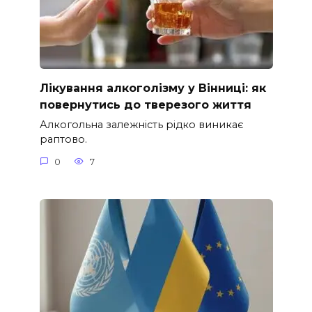
Лікування алкоголізму у Вінниці: як
повернутись до тверезого життя
Алкогольна залежність рідко виникає
раптово.
0
7