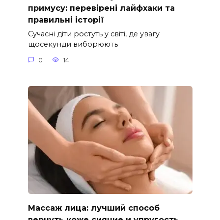
примусу: перевірені лайфхаки та
правильні історії
Сучасні діти ростуть у світі, де увагу
щосекунди виборюють
0
14
Массаж лица: лучший способ
вернуть коже сияние и упругость