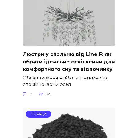
Люстри у спальню від Line F: як
обрати ідеальне освітлення для
комфортного сну та відпочинку
Облаштування найбільш інтимної та
спокійної зони оселі
0
24
ПОРАДИ