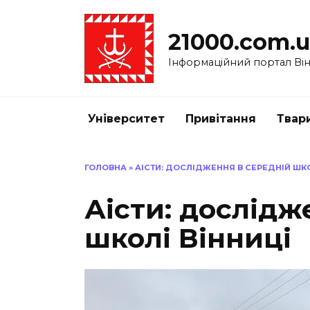
Перейти
до
21000.com.
вмісту
Інформаційний портал Вінн
Університет
Привітання
Твар
ГОЛОВНА
»
АІСТИ: ДОСЛІДЖЕННЯ В СЕРЕДНІЙ ШКО
Аісти: дослідж
школі Вінниці