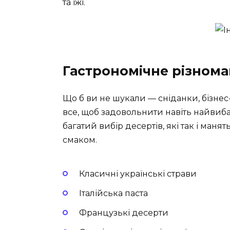
та їжі.
Гастрономічне різнома
Що б ви не шукали — сніданки, бізнес
все, щоб задовольнити навіть найвиб
багатий вибір десертів, які так і ман
смаком.
Класичні українські страви
Італійська паста
Французькі десерти