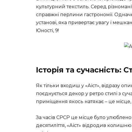
культурний текстиль. Серед різномані
справжні перлини гастрономії. Одначе
установі, яка привертає увагу і мешканц
Юності, 9!
Історія та сучасність: 
Як тільки входиш у «Аіст», відразу оп
поєднується декор у ретро стилі з с
приміщення якось натякає – це місце, 
За часів СРСР це місце було улюбленою 
десятиліття, «Аіст» відродив колишню