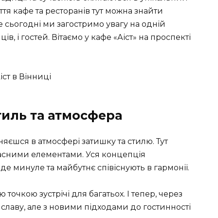
ття кафе та ресторанів тут можна знайти
 сьогодні ми загостримо увагу на одній
ів, і гостей. Вітаємо у кафе «Аіст» на проспекті
Стиль та атмосфера
иняєшся в атмосфері затишку та стилю. Тут
учасними елементами. Уся концепція
де минуле та майбутнє співіснують в гармонії.
точкою зустрічі для багатьох. І тепер, через
 славу, але з новими підходами до гостинності