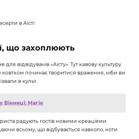
ії, що захоплюють
е для відвідувачів «Аісту». Тут кавову культуру
м ковтком починає творитися враження, ніби ви
звали в культ.
 Вінниці: Магік
ариста радують гостів новими креаціями.
аючи всьому, що відбувається навколо, ноти