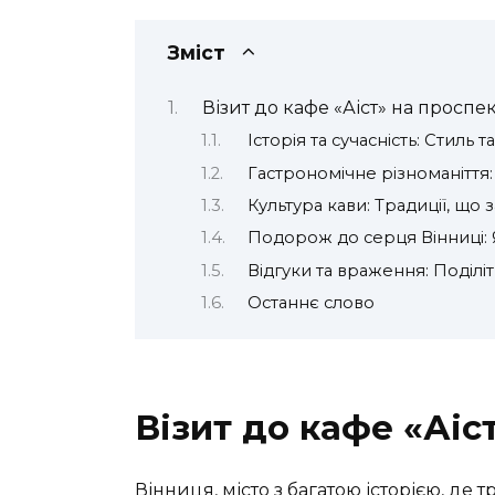
Зміст
Візит до кафе «Аіст» на проспек
Історія та сучасність: Стиль 
Гастрономічне різноманіття
Культура кави: Традиції, що
Подорож до серця Вінниці: Я
Відгуки та враження: Поділіт
Останнє слово
Візит до кафе «Аіс
Вінниця, місто з багатою історією, де 