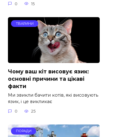
0
15
ТВАРИНИ
Чому ваш кіт висовує язик:
основні причини та цікаві
факти
Ми звикли бачити котів, які висовують
язик, і це викликає
0
25
ПОРАДИ