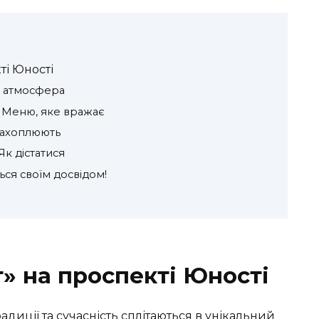
ті Юності
та атмосфера
: Меню, яке вражає
 захоплюють
к дістатися
ься своїм досвідом!
т» на проспекті Юності
традиції та сучасність сплітаються в унікальний