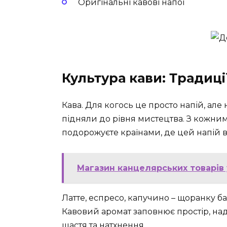
Оригінальні кавові напої
Культура кави: Традиц
Кава. Для когось це просто напій, але н
підняли до рівня мистецтва. З кожни
подорожуєте країнами, де цей напій ві
Магазин канцелярських товарів у
Латте, еспресо, капучино – щоранку б
Кавовий аромат заповнює простір, над
щастя та натхнення…