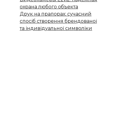
охрана любого объекта
Друк на прапорах: сучасний
спосіб створення брендованої
та індивідуальної символіки