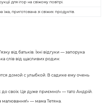
укції для ігор на свіжому повітрі.
а їжа, приготована зі свіжих продуктів.
зку від батьків. Їхні відгуки — запорука
ка слів від щасливих родин:
ся домой с улыбкой. В садике ему очень
к до своїх. Це дуже приємно!» — тато Андрій.
ків малювання!» — мама Тетяна.