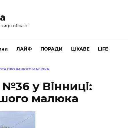
ua
иці і області
ини
ЛАЙФ
ПОРАДИ
ЦІКАВЕ
LIFE
БОТА ПРО ВАШОГО МАЛЮКА
№36 у Вінниці:
ашого малюка