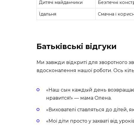
Дитячі майданчики
Безпечні констр
Їдальня
Смачна і корисн
Батьківські відгуки
Ми завжди відкриті для зворотного зв’я
вдосконалення нашої роботи. Ось кіль
«Наш сын каждый день возвращает
нравится!» — мама Олена.
«Вихователі ставляться до дітей, я
«Мої діти просто у захваті від уро