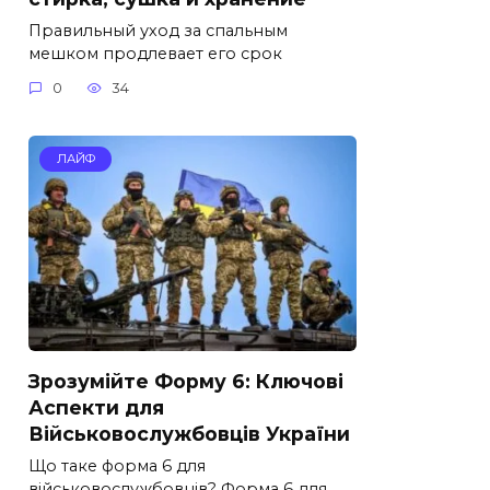
Правильный уход за спальным
мешком продлевает его срок
0
34
ЛАЙФ
Зрозумійте Форму 6: Ключові
Аспекти для
Військовослужбовців України
Що таке форма 6 для
військовослужбовців? Форма 6 для