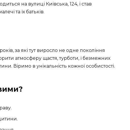
иться на вулиці Київська, 124, і став
ечі та їх батьків.
років, за які тут виросло не одне покоління
орити атмосферу щастя, турботи, і безмежних
ни. Віримо в унікальність кожної особистості.
вими?
раву.
дитини.
вання.