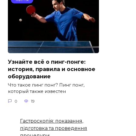
Узнайте всё о пинг-понге:
история, правила и основное
оборудование
Что такое пинг понг? Пинг понг,
который также известен
0
19
Гастроскопія: показання,
підготовка та проведення
процедури