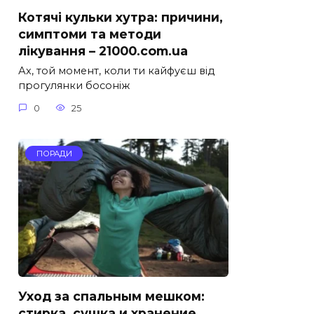
Котячі кульки хутра: причини,
симптоми та методи
лікування – 21000.com.ua
Ах, той момент, коли ти кайфуєш від
прогулянки босоніж
0
25
ПОРАДИ
Уход за спальным мешком:
стирка, сушка и хранение