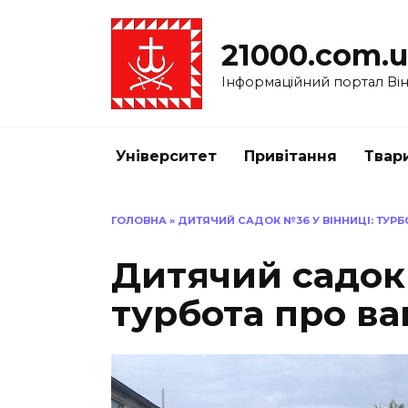
Перейти
до
21000.com.
вмісту
Інформаційний портал Вінн
Університет
Привітання
Твар
ГОЛОВНА
»
ДИТЯЧИЙ САДОК №36 У ВІННИЦІ: ТУР
Дитячий садок 
турбота про в