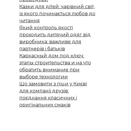
Казки для дітей: чарівний світ,
із якого починається любов до
читання
Який контроль якості
проходить дитячий одяг від
виробника: важливе для
партнерів і батьків
Каркасный дом под ключ:
этапы строительства и на что
обратить внимание при
выборе технологии
Що замовити з піци у Києві
для компанії друзів:
поєднання класичних і
оригінальних смаків