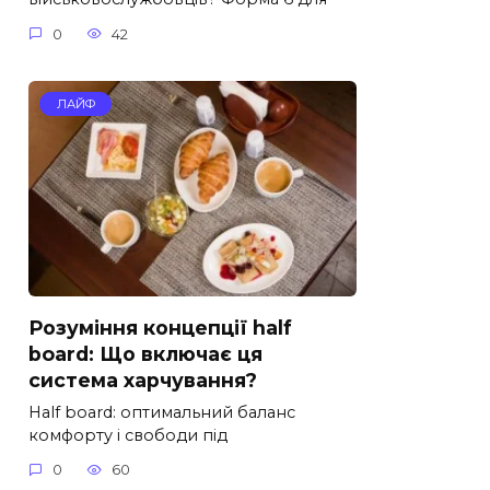
0
42
ЛАЙФ
Розуміння концепції half
board: Що включає ця
система харчування?
Half board: оптимальний баланс
комфорту і свободи під
0
60