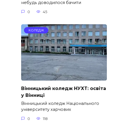
небудь доводилося бачити
0
45
КОЛЕДЖ
Вінницький коледж НУХТ: освіта
у Вінниці
Вінницький коледж Національного
університету харчових
0
118