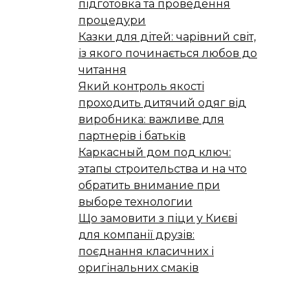
підготовка та проведення
процедури
Казки для дітей: чарівний світ,
із якого починається любов до
читання
Який контроль якості
проходить дитячий одяг від
виробника: важливе для
партнерів і батьків
Каркасный дом под ключ:
этапы строительства и на что
обратить внимание при
выборе технологии
Що замовити з піци у Києві
для компанії друзів:
поєднання класичних і
оригінальних смаків