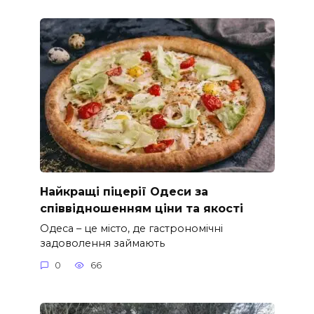
Найкращі піцерії Одеси за
співвідношенням ціни та якості
Одеса – це місто, де гастрономічні
задоволення займають
0
66