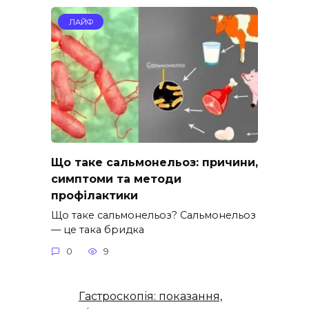
ЛАЙФ
Що таке сальмонельоз: причини,
симптоми та методи
профілактики
Що таке сальмонельоз? Сальмонельоз
— це така бридка
0
9
Гастроскопія: показання,