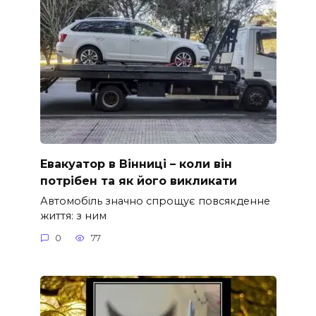
Евакуатор в Вінниці – коли він
потрібен та як його викликати
Автомобіль значно спрощує повсякденне
життя: з ним
0
77