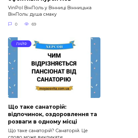
VinPol ВінПоль у Вінниці Вінницька
ВінПоль: душа смаку
0
69
ЛАЙФ
Що таке санаторій:
відпочинок, оздоровлення та
розваги в одному місці
Що таке санаторій? Санаторій. Це
слово може викликати