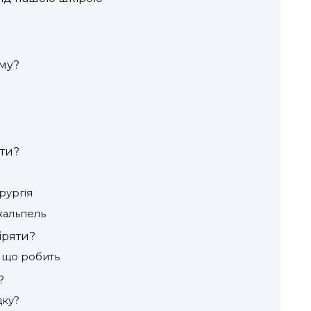
ому?
нти?
рургія
кальпель
іряти?
 що робить
?
дку?