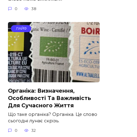
0
38
ЛАЙФ
Органіка: Визначення,
Особливості Та Важливість
Для Сучасного Життя
Що таке органіка? Органіка. Це слово
сьогодні лунає скрізь.
0
32