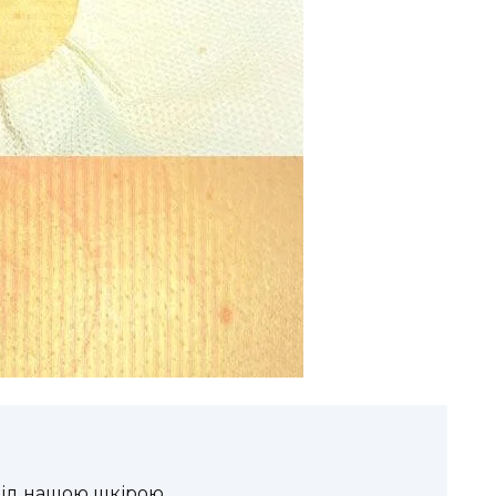
 під нашою шкірою