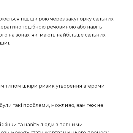
орюється під шкірою через закупорку сальних
ні кератиноподібною речовиною або навіть
го на зонах, які мають найбільше сальних
шиї.
им типом шкіри ризик утворення атероми
 були такі проблеми, можливо, вам теж не
ні жінки та навіть люди з певними
ози можуть стати жертвами цього процесу.