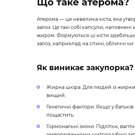
Що таке атерома?
Атерома — це невелика кіста, яка утв
залоз. Це такі собі капсули, наповне
жиром. Формуються ці кісти здебільшо
залоз, наприклад на спині, обличчі чи 
Як виникає закупорка?
Жирна шкіра. Для людей із жирн
вищий.
Генетичні фактори. Якщо у батьків
пощастить.
Гормональні зміни. Підлітки, вагіт
захворюваннями щитоподібної зал