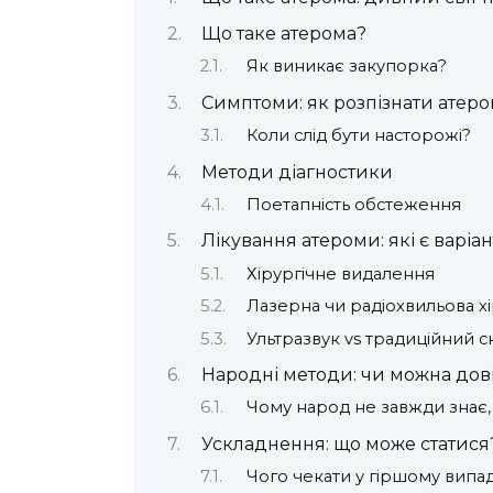
Що таке атерома?
Як виникає закупорка?
Симптоми: як розпізнати атер
Коли слід бути насторожі?
Методи діагностики
Поетапність обстеження
Лікування атероми: які є варіа
Хірургічне видалення
Лазерна чи радіохвильова хі
Ультразвук vs традиційний с
Народні методи: чи можна дов
Чому народ не завжди знає,
Ускладнення: що може статися
Чого чекати у гіршому випа