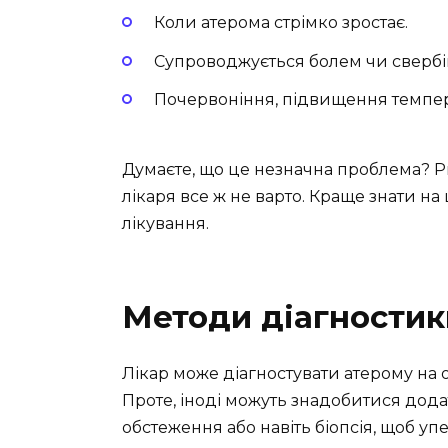
Коли атерома стрімко зростає.
Супроводжується болем чи свербі
Почервоніння, підвищення темпер
Думаєте, що це незначна проблема? Ри
лікаря все ж не варто. Краще знати на
лікування.
Методи діагностик
Лікар може діагностувати атерому на ос
Проте, іноді можуть знадобитися дода
обстеження або навіть біопсія, щоб уп