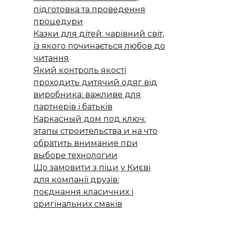
підготовка та проведення
процедури
Казки для дітей: чарівний світ,
із якого починається любов до
читання
Який контроль якості
проходить дитячий одяг від
виробника: важливе для
партнерів і батьків
Каркасный дом под ключ:
этапы строительства и на что
обратить внимание при
выборе технологии
Що замовити з піци у Києві
для компанії друзів:
поєднання класичних і
оригінальних смаків