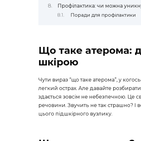
Профілактика: чи можна уникн
Поради для профілактики
Що таке атерома: 
шкірою
Чути вираз “що таке атерома”, у когос
легкий острах. Але давайте розбирати
здається зовсім не небезпечною. Це с
речовини. Звучить не так страшно? І вс
цього підшкірного вузлику.