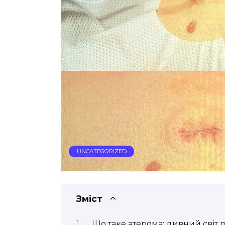
UNCATEGORIZED
Зміст
Що таке атерома: дивний світ