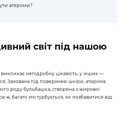
ути атероми?
дивний світ під нашою
ь викликає непідробну цікавість, у інших —
ся. Захована під поверхнею шкіри, атерома
вого роду бульбашка, створена з жирової
е ж, багато хто турбується, як позбавитися від