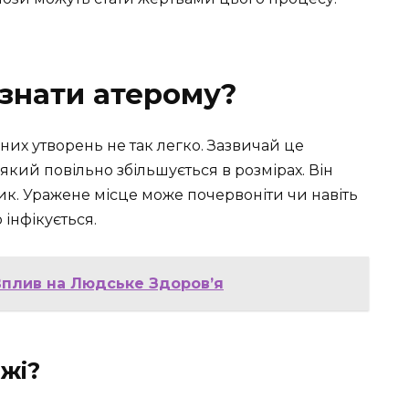
ізнати атерому?
них утворень не так легко. Зазвичай це
 який повільно збільшується в розмірах. Він
ик. Уражене місце може почервоніти чи навіть
 інфікується.
 Вплив на Людське Здоров’я
жі?