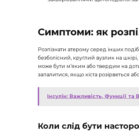
Симптоми: як розп
Розпізнати атерому серед інших подіб
безболісний, круглий вузлик на шкірі,
може бути м’яким або твердим на дот
запалитися, якщо кіста розірветься або
Інсулін: Важливість, Функції та
Коли слід бути насторо