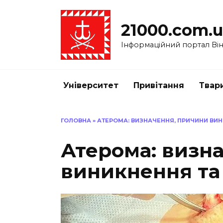
Перейти
до
21000.com.
вмісту
Інформаційний портал Вінн
Університет
Привітання
Твар
ГОЛОВНА
»
АТЕРОМА: ВИЗНАЧЕННЯ, ПРИЧИНИ ВИ
Атерома: визн
виникнення та