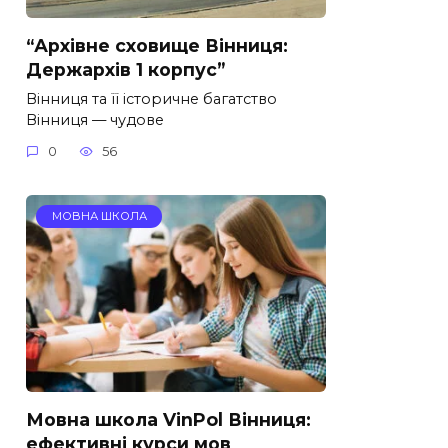
“Архівне сховище Вінниця:
Держархів 1 корпус”
Вінниця та її історичне багатство
Вінниця — чудове
0
56
МОВНА ШКОЛА
Мовна школа VinPol Вінниця:
ефективні курси мов