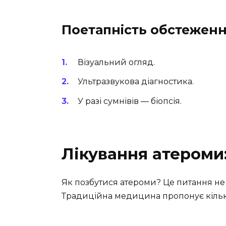
Поетапність обстежен
Візуальний огляд.
Ультразвукова діагностика.
У разі сумнівів — біопсія.
Лікування атероми:
Як позбутися атероми? Це питання не р
Традиційна медицина пропонує кілька 