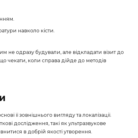
нням.
атури навколо кісти.
м не одразу будували, але відкладати візит до
 що чекати, коли справа дійде до методів
и
нові її зовнішнього вигляду та локалізації.
ткові дослідження, такі як ультразвукове
евнитися в добрій якості утворення.