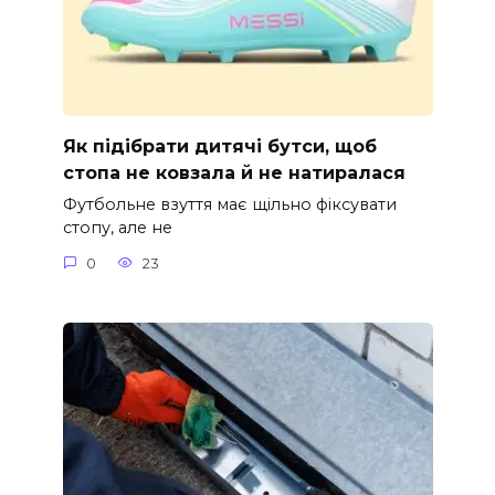
Як підібрати дитячі бутси, щоб
стопа не ковзала й не натиралася
Футбольне взуття має щільно фіксувати
стопу, але не
0
23