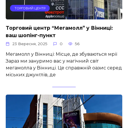
ТОРГОВИЙ ЦЕНТР
Торговий центр “Мегамолл” у Вінниці:
ваш шопінг-пункт
23 Вересня, 2025
0
56
Мегамолл у Вінниці: Місце, де збуваються мрії
Зараз ми зануримо вас у магічний світ
мегамолла у Вінниці. Це справжній оазис серед
міських джунглів, де