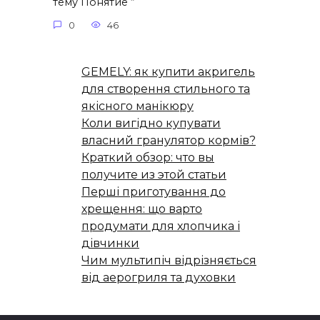
тему Понятие “
0
46
GEMELY: як купити акригель
для створення стильного та
якісного манікюру
Коли вигідно купувати
власний гранулятор кормів?
Краткий обзор: что вы
получите из этой статьи
Перші приготування до
хрещення: що варто
продумати для хлопчика і
дівчинки
Чим мультипіч відрізняється
від аерогриля та духовки