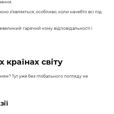
вання.
воно з’являється, особливо, коли начебто всі під
 невеликий гарячий кому відповідальності і
х країнах світу
ванням? Тут уже без глобального погляду не
зії