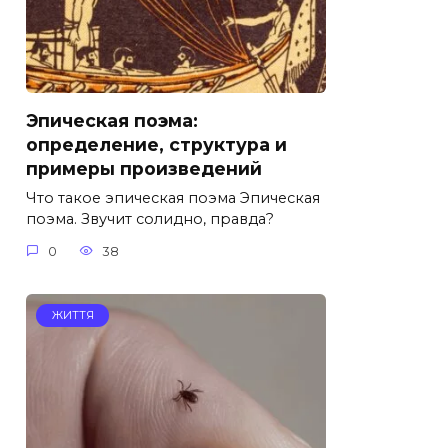
Эпическая поэма:
определение, структура и
примеры произведений
Что такое эпическая поэма Эпическая
поэма. Звучит солидно, правда?
0
38
ЖИТТЯ