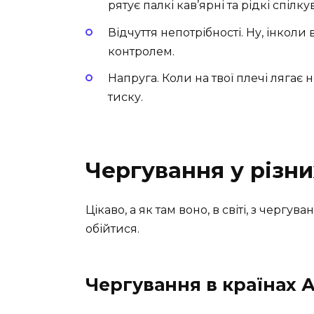
рятує палкі кав’ярні та рідкі спілку
Відчуття непотрібності. Ну, інколи 
контролем.
Напруга. Коли на твої плечі лягає
тиску.
Чергування у різни
Цікаво, а як там воно, в світі, з чергу
обійтися.
Чергування в країнах А