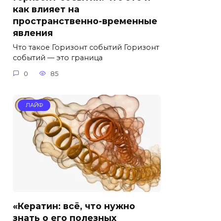
как влияет на
пространственно-временные
явления
Что такое Горизонт событий Горизонт
событий — это граница
0
85
ЛАЙФ
«Кератин: всё, что нужно
знать о его полезных