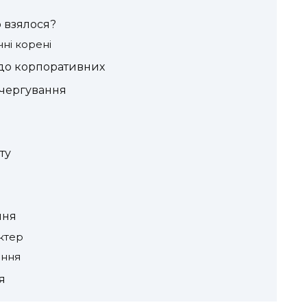
о взялося?
чні корені
 до корпоративних
 чергування
ту
ння
ктер
ання
я