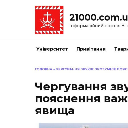
Перейти
до
21000.com.
вмісту
Інформаційний портал Вінн
Університет
Привітання
Твар
ГОЛОВНА
»
ЧЕРГУВАННЯ ЗВУКІВ: ЗРОЗУМІЛЕ ПО
Чергування зву
пояснення важ
явища