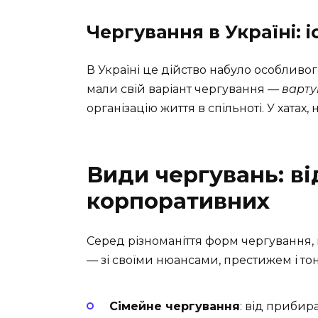
Чергування в Україні: і
В Україні це дійство набуло особливог
мали свій варіант чергування —
варту
організацію життя в спільноті. У хатах, 
Види чергувань: ві
корпоративних
Серед різноманіття форм чергування,
— зі своїми нюансами, престижем і т
Сімейне чергування
: від прибир