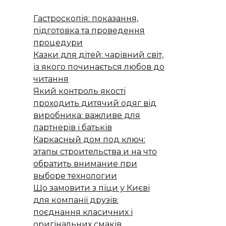
Гастроскопія: показання,
підготовка та проведення
процедури
Казки для дітей: чарівний світ,
із якого починається любов до
читання
Який контроль якості
проходить дитячий одяг від
виробника: важливе для
партнерів і батьків
Каркасный дом под ключ:
этапы строительства и на что
обратить внимание при
выборе технологии
Що замовити з піци у Києві
для компанії друзів:
поєднання класичних і
оригінальних смаків