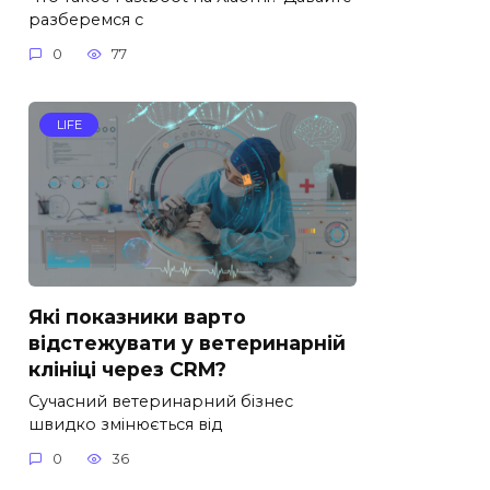
разберемся с
0
77
LIFE
Які показники варто
відстежувати у ветеринарній
клініці через CRM?
Сучасний ветеринарний бізнес
швидко змінюється від
0
36