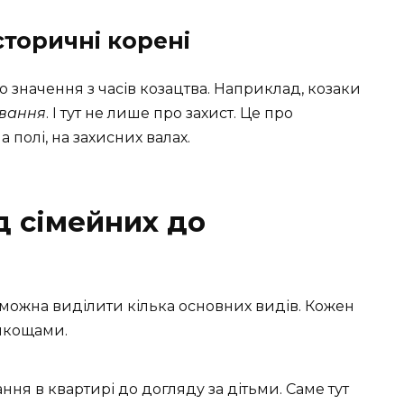
сторичні корені
о значення з часів козацтва. Наприклад, козаки
вання
. І тут не лише про захист. Це про
на полі, на захисних валах.
д сімейних до
 можна виділити кілька основних видів. Кожен
онкощами.
ання в квартирі до догляду за дітьми. Саме тут