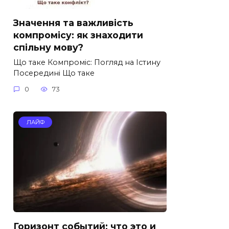
Значення та важливість
компромісу: як знаходити
спільну мову?
Що таке Компроміс: Погляд на Істину
Посередині Що таке
0
73
ЛАЙФ
Горизонт событий: что это и