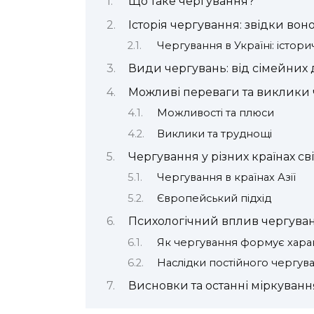
Що таке чергування?
Історія чергування: звідки вон
Чергування в Україні: істори
Види чергувань: від сімейних
Можливі переваги та виклики
Можливості та плюси
Виклики та труднощі
Чергування у різних країнах сві
Чергування в країнах Азії
Європейський підхід
Психологічний вплив чергува
Як чергування формує хара
Наслідки постійного чергув
Висновки та останні міркуванн