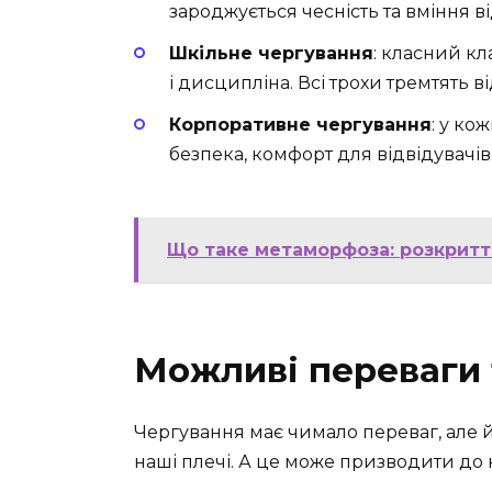
зароджується чесність та вміння в
Шкільне чергування
: класний кл
і дисципліна. Всі трохи тремтять в
Корпоративне чергування
: у ко
безпека, комфорт для відвідувачів.
Що таке метаморфоза: розкриття
Можливі переваги 
Чергування має чимало переваг, але й
наші плечі. А це може призводити до 