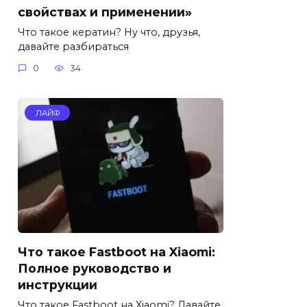
свойствах и применении»
Что такое кератин? Ну что, друзья,
давайте разбираться
0
34
ЛАЙФ
Что такое Fastboot на Xiaomi:
Полное руководство и
инструкции
Что такое Fastboot на Xiaomi? Давайте