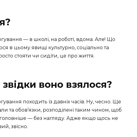
я?
ргування — в школі, на роботі, вдома. Але! Що
я в цьому явищі культурно, соціально та
росто стояти чи сидіти, це про життя.
: звідки воно взялося?
гування походить із давніх часів. Ну, чесно. Ще
али та обов’язки, розподілені таким чином, щоб
айголовніше — без нагляду. Адже якщо щось не
ий, звісно.