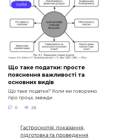
ЛАЙФ
Що таке податки: просте
пояснення важливості та
основних видів
Що таке податки? Коли ми говоримо
про гроші, завжди
0
26
Гастроскопія: показання,
підготовка та проведення