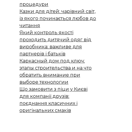
процедури
Казки для дітей: чарівний світ,
із якого починається любов до
читання
Який контроль якості
проходить дитячий одяг від
виробника: важливе для
партнерів і батьків
Каркасный дом под ключ:
этапы строительства и на что
обратить внимание при
выборе технологии
Що замовити з піци у Києві
для компанії друзів:
поєднання класичних і
оригінальних смаків