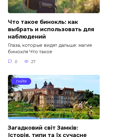
Что такое бинокль: как
выбрать и использовать для
наблюдений
Глаза, которые видят дальше: магия
бинокля Что такое
0
27
ЛАЙФ
Загадковий світ Замків:
Історія, типи та їх сучасне