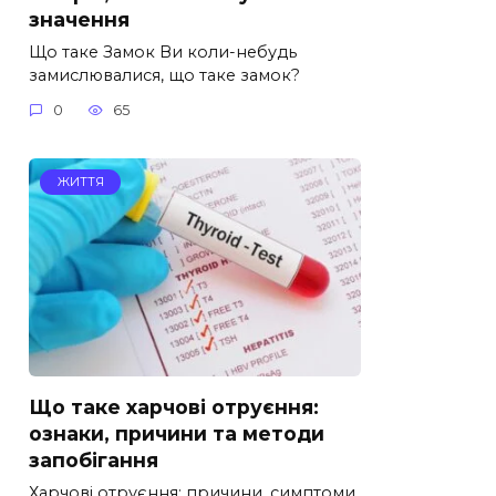
значення
Що таке Замок Ви коли-небудь
замислювалися, що таке замок?
0
65
ЖИТТЯ
Що таке харчові отруєння:
ознаки, причини та методи
запобігання
Харчові отруєння: причини, симптоми