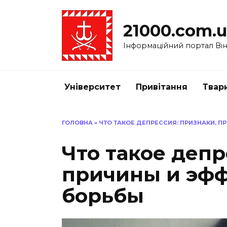
Перейти
до
21000.com.
вмісту
Інформаційний портал Вінн
Університет
Привітання
Твар
ГОЛОВНА
»
ЧТО ТАКОЕ ДЕПРЕССИЯ: ПРИЗНАКИ, 
Что такое депр
причины и эф
борьбы