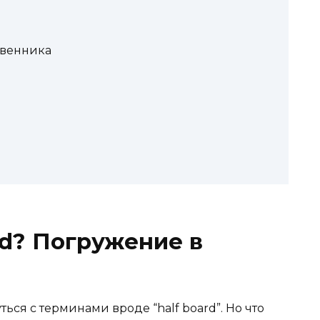
твенника
rd? Погружение в
ься с терминами вроде “half board”. Но что