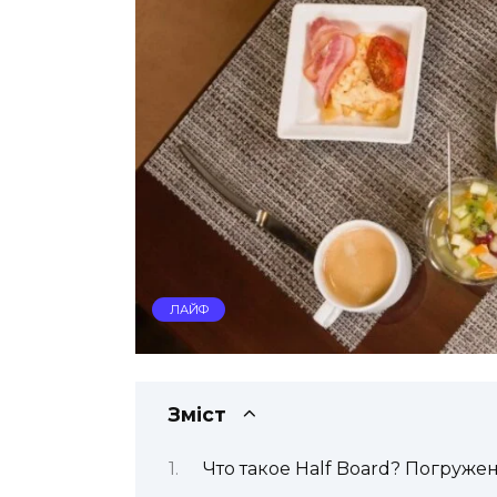
ЛАЙФ
Зміст
Что такое Half Board? Погруже