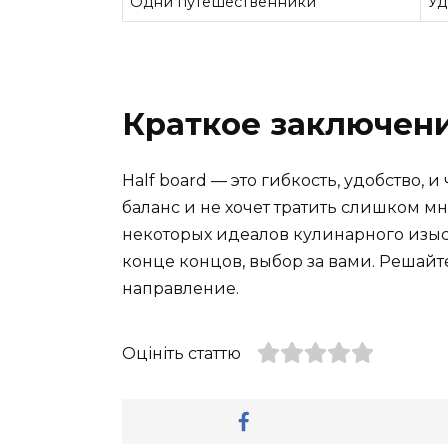
Одни путешественники
Уд
Краткое заключен
Half board — это гибкость, удобство, 
баланс и не хочет тратить слишком м
некоторых идеалов кулинарного изыск
конце концов, выбор за вами. Решай
направление.
Оцініть статтю