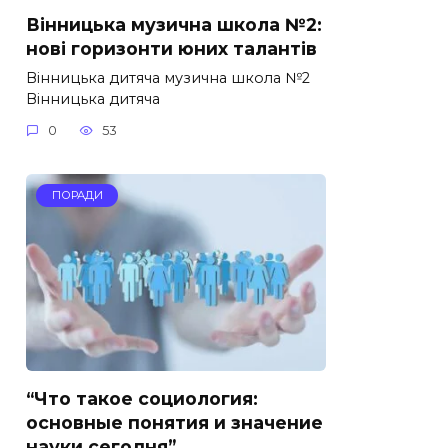
Вінницька музична школа №2:
нові горизонти юних талантів
Вінницька дитяча музична школа №2
Вінницька дитяча
0
53
ПОРАДИ
“Что такое социология:
основные понятия и значение
науки сегодня”