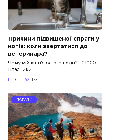
Причини підвищеної спраги у
котів: коли звертатися до
ветеринара?
Чому мій кіт п’є багато води? – 21000
Власники
0
173
ПОРАДИ