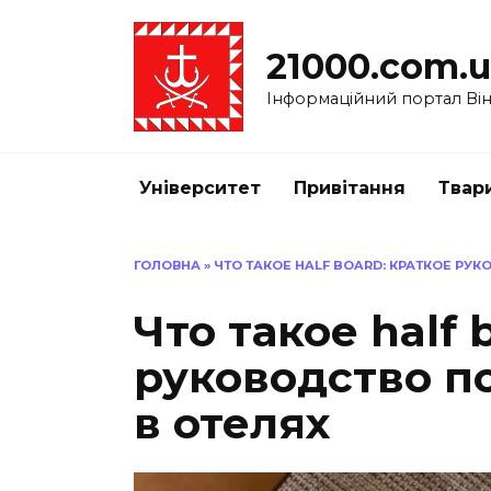
Перейти
до
21000.com.
вмісту
Інформаційний портал Вінн
Університет
Привітання
Твар
ГОЛОВНА
»
ЧТО ТАКОЕ HALF BOARD: КРАТКОЕ РУ
Что такое half 
руководство п
в отелях