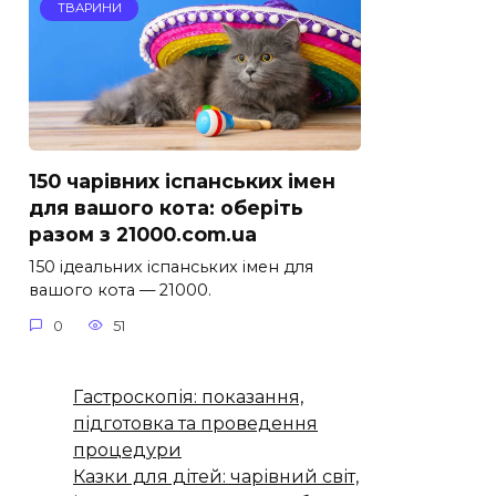
ТВАРИНИ
150 чарівних іспанських імен
для вашого кота: оберіть
разом з 21000.com.ua
150 ідеальних іспанських імен для
вашого кота — 21000.
0
51
Гастроскопія: показання,
підготовка та проведення
процедури
Казки для дітей: чарівний світ,