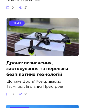
0
21
ЛАЙФ
Дрони: визначення,
застосування та переваги
безпілотних технологій
Що таке Дрон? Розкриваємо
Таємниці Літальних Пристроїв
0
25