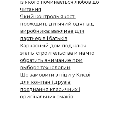
із якого починається любов до
читання
Який контроль якості
проходить дитячий одяг від
виробника: важливе для
партнерів і батьків
Каркасный дом под ключ:
этапы строительства и на что
обратить внимание при
выборе технологии
Що замовити з піци у Києві
для компанії друзів:
поєднання класичних і
оригінальних смаків