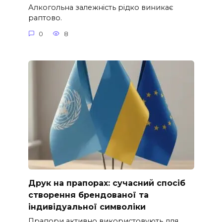
Алкогольна залежність рідко виникає
раптово.
0
8
Друк на прапорах: сучасний спосіб
створення брендованої та
індивідуальної символіки
Прапори активно використовують для