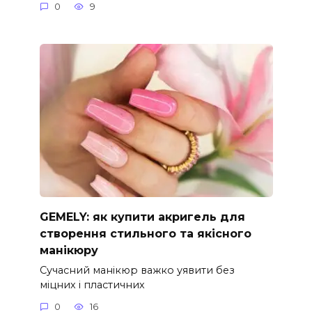
0
9
GEMELY: як купити акригель для
створення стильного та якісного
манікюру
Сучасний манікюр важко уявити без
міцних і пластичних
0
16