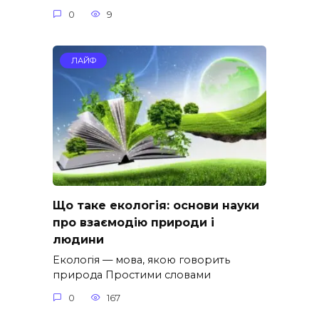
0
9
ЛАЙФ
Що таке екологія: основи науки
про взаємодію природи і
людини
Екологія — мова, якою говорить
природа Простими словами
0
167