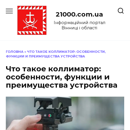
Перейти
до
21000.com.ua
вмісту
Інформаційний портал
Вінниці і області
ГОЛОВНА
»
ЧТО ТАКОЕ КОЛЛИМАТОР: ОСОБЕННОСТИ,
ФУНКЦИИ И ПРЕИМУЩЕСТВА УСТРОЙСТВА
Что такое коллиматор:
особенности, функции и
преимущества устройства