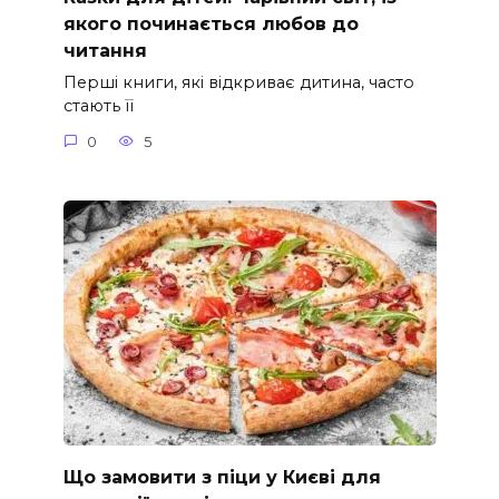
якого починається любов до
читання
Перші книги, які відкриває дитина, часто
стають її
0
5
Що замовити з піци у Києві для