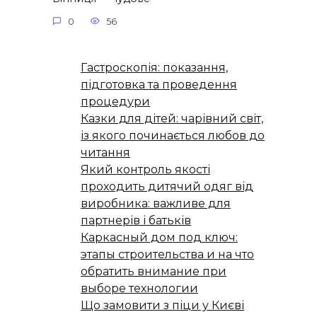
0
56
Гастроскопія: показання,
підготовка та проведення
процедури
Казки для дітей: чарівний світ,
із якого починається любов до
читання
Який контроль якості
проходить дитячий одяг від
виробника: важливе для
партнерів і батьків
Каркасный дом под ключ:
этапы строительства и на что
обратить внимание при
выборе технологии
Що замовити з піци у Києві