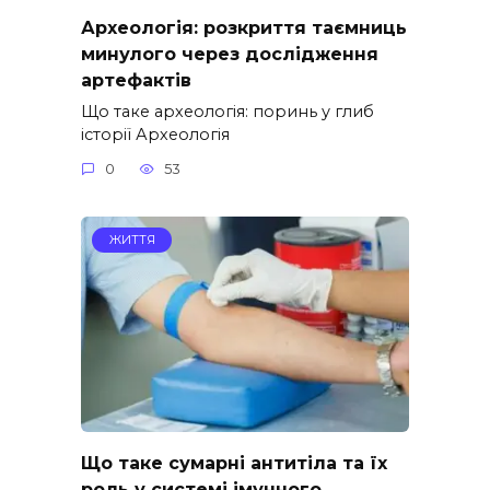
Археологія: розкриття таємниць
минулого через дослідження
артефактів
Що таке археологія: поринь у глиб
історії Археологія
0
53
ЖИТТЯ
Що таке сумарні антитіла та їх
роль у системі імунного