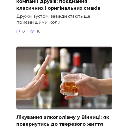
компанії друзів: поєднання
класичних і оригінальних смаків
Дружні зустрічі завжди стають ще
приємнішими, коли
0
10
Лікування алкоголізму у Вінниці: як
повернутись до тверезого життя