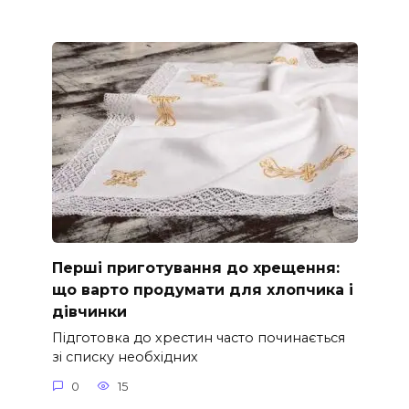
Перші приготування до хрещення:
що варто продумати для хлопчика і
дівчинки
Підготовка до хрестин часто починається
зі списку необхідних
0
15