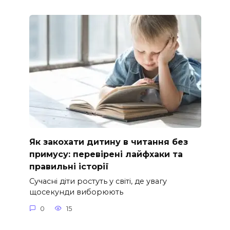
Як закохати дитину в читання без
примусу: перевірені лайфхаки та
правильні історії
Сучасні діти ростуть у світі, де увагу
щосекунди виборюють
0
15