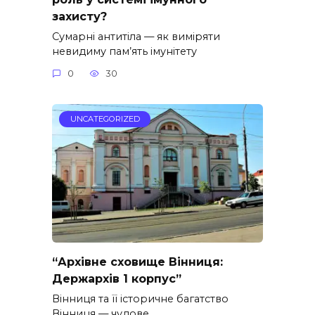
захисту?
Сумарні антитіла — як виміряти
невидиму пам’ять імунітету
0
30
UNCATEGORIZED
“Архівне сховище Вінниця:
Держархів 1 корпус”
Вінниця та її історичне багатство
Вінниця — чудове