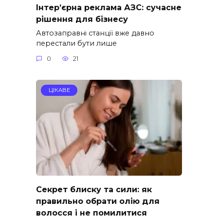
Інтер’єрна реклама АЗС: сучасне
рішення для бізнесу
Автозаправні станції вже давно
перестали бути лише
0
21
ЦІКАВЕ
Секрет блиску та сили: як
правильно обрати олію для
волосся і не помилитися