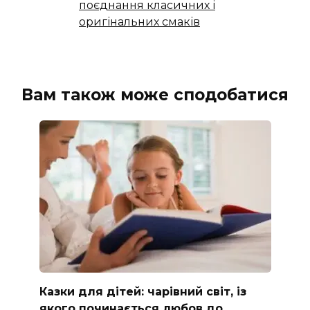
поєднання класичних і
оригінальних смаків
Вам також може сподобатися
Казки для дітей: чарівний світ, із
якого починається любов до