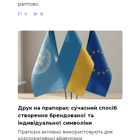
раптово.
0
8
Друк на прапорах: сучасний спосіб
створення брендованої та
індивідуальної символіки
Прапори активно використовують для
корпоративної айдентики