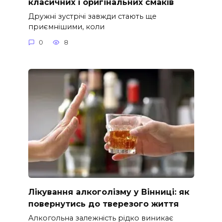
класичних і оригінальних смаків
Дружні зустрічі завжди стають ще
приємнішими, коли
0
8
Лікування алкоголізму у Вінниці: як
повернутись до тверезого життя
Алкогольна залежність рідко виникає