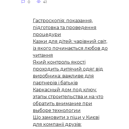
0
41
Гастроскопія: показання,
підготовка та проведення
процедури
Казки для дітей: чарівний світ,
із якого починається любов до
читання
Який контроль якості
проходить дитячий одяг від
виробника: важливе для
партнерів і батьків
Каркасный дом под ключ:
этапы строительства и на что
обратить внимание при
выборе технологии
Що замовити з піци у Києві
для компанії друзів: