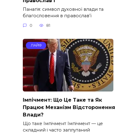
православ’ї
Панагія: символ духовної влади та
благословення в православ’ї
0
81
ЛАЙФ
Імпічмент: Що Це Таке та Як
Працює Механізм Відсторонення
Влади?
Що таке Імпічмент Імпічмент — це
складний і часто заплутаний