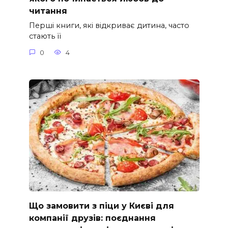
читання
Перші книги, які відкриває дитина, часто
стають її
0
4
Що замовити з піци у Києві для
компанії друзів: поєднання