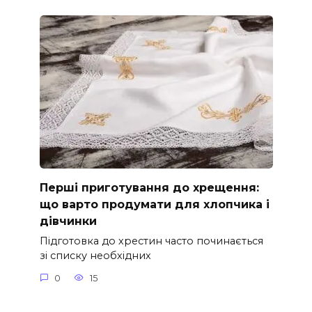
Перші приготування до хрещення:
що варто продумати для хлопчика і
дівчинки
Підготовка до хрестин часто починається
зі списку необхідних
0
15