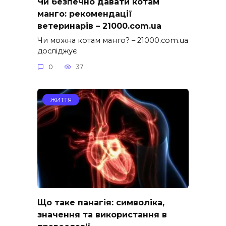
Чи безпечно давати котам
манго: рекомендації
ветеринарів – 21000.com.ua
Чи можна котам манго? – 21000.com.ua
досліджує
0
37
ЖИТТЯ
Що таке панагія: символіка,
значення та використання в