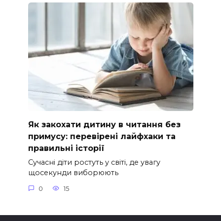
Як закохати дитину в читання без
примусу: перевірені лайфхаки та
правильні історії
Сучасні діти ростуть у світі, де увагу
щосекунди виборюють
0
15