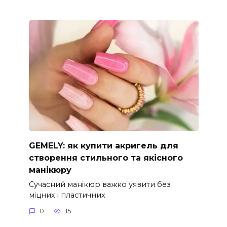
GEMELY: як купити акригель для
створення стильного та якісного
манікюру
Сучасний манікюр важко уявити без
міцних і пластичних
0
15