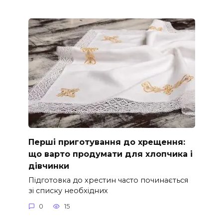
Перші приготування до хрещення:
що варто продумати для хлопчика і
дівчинки
Підготовка до хрестин часто починається
зі списку необхідних
0
15