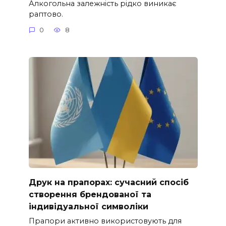
Алкогольна залежність рідко виникає
раптово.
0
8
Друк на прапорах: сучасний спосіб
створення брендованої та
індивідуальної символіки
Прапори активно використовують для