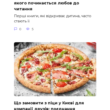
якого починається любов до
читання
Перші книги, які відкриває дитина, часто
стають її
0
5
Що замовити з піци у Києві для
компанії друзів: поєднання