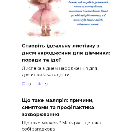
Створіть ідеальну листівку з
днем народження для дівчинки:
поради та ідеї
Листівка з днем народження для
дівчинки Сьогодні ти
0
19
Що таке малярія: причини,
симптоми та профілактика
захворювання
Що таке малярія? Малярія – це така
собі загадкова