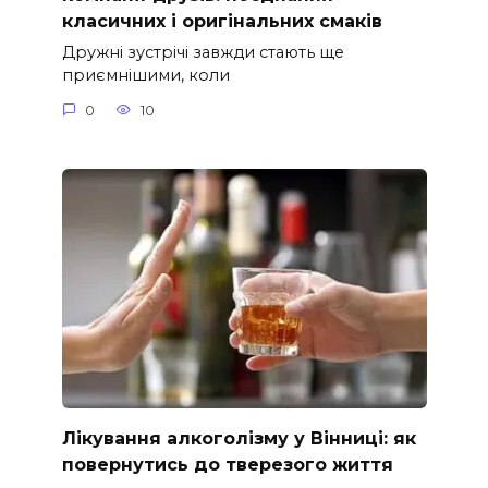
класичних і оригінальних смаків
Дружні зустрічі завжди стають ще
приємнішими, коли
0
10
Лікування алкоголізму у Вінниці: як
повернутись до тверезого життя