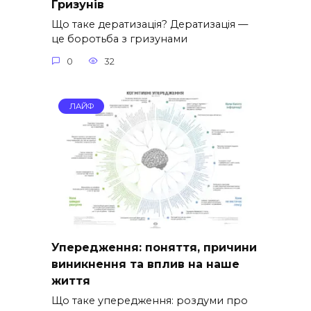
Гризунів
Що таке дератизація? Дератизація —
це боротьба з гризунами
0
32
ЛАЙФ
Упередження: поняття, причини
виникнення та вплив на наше
життя
Що таке упередження: роздуми про