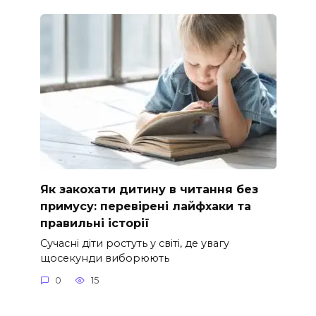
Як закохати дитину в читання без
примусу: перевірені лайфхаки та
правильні історії
Сучасні діти ростуть у світі, де увагу
щосекунди виборюють
0
15