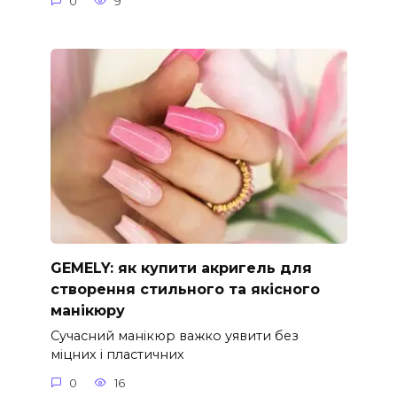
0
9
GEMELY: як купити акригель для
створення стильного та якісного
манікюру
Сучасний манікюр важко уявити без
міцних і пластичних
0
16