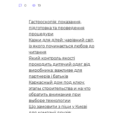
0
19
Гастроскопія: показання,
підготовка та проведення
процедури
Казки для дітей: чарівний світ,
із якого починається любов до
читання
Який контроль якості
проходить дитячий одяг від
виробника: важливе для
партнерів і батьків
Каркасный дом под ключ:
этапы строительства и на что
обратить внимание при
выборе технологии
Що замовити з піци у Києві
для компанії друзів: