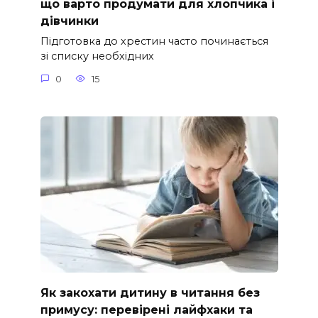
що варто продумати для хлопчика і
дівчинки
Підготовка до хрестин часто починається
зі списку необхідних
0
15
Як закохати дитину в читання без
примусу: перевірені лайфхаки та