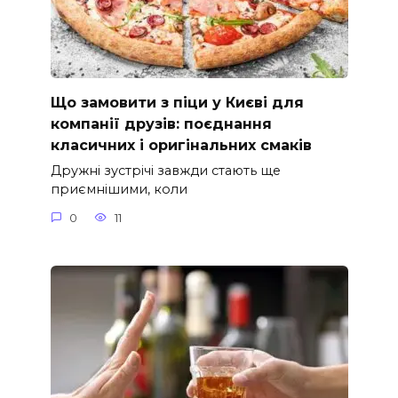
Що замовити з піци у Києві для
компанії друзів: поєднання
класичних і оригінальних смаків
Дружні зустрічі завжди стають ще
приємнішими, коли
0
11