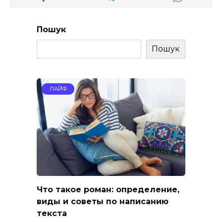
Пошук
Пошук
ЛАЙФ
Что такое роман: определение,
виды и советы по написанию
текста