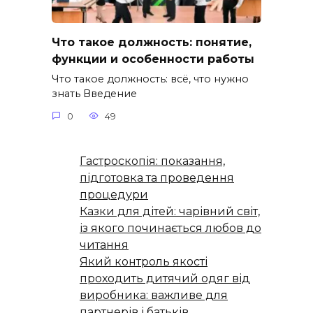
Что такое должность: понятие,
функции и особенности работы
Что такое должность: всё, что нужно
знать Введение
0
49
Гастроскопія: показання,
підготовка та проведення
процедури
Казки для дітей: чарівний світ,
із якого починається любов до
читання
Який контроль якості
проходить дитячий одяг від
виробника: важливе для
партнерів і батьків