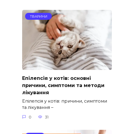
ТВАРИНИ
Епілепсія у котів: основні
причини, симптоми та методи
лікування
Епілепсія у котів: причини, симптоми
та лікування –
0
31