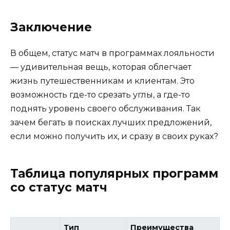
Заключение
В общем, статус матч в программах лояльности
— удивительная вещь, которая облегчает
жизнь путешественникам и клиентам. Это
возможность где-то срезать углы, а где-то
поднять уровень своего обслуживания. Так
зачем бегать в поисках лучших предложений,
если можно получить их, и сразу в своих руках?
Таблица популярных программ
со статус матч
Тип
Преимущества