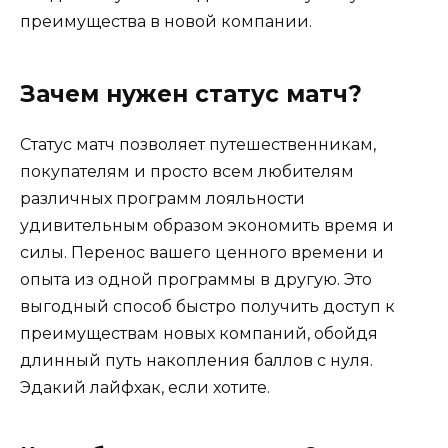
преимущества в новой компании.
Зачем нужен статус матч?
Статус матч позволяет путешественникам,
покупателям и просто всем любителям
различных программ лояльности
удивительным образом экономить время и
силы. Перенос вашего ценного времени и
опыта из одной программы в другую. Это
выгодный способ быстро получить доступ к
преимуществам новых компаний, обойдя
длинный путь накопления баллов с нуля.
Эдакий лайфхак, если хотите.