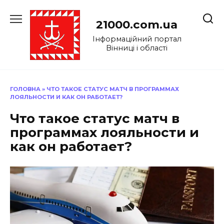
Перейти
до
21000.com.ua
вмісту
Інформаційний портал
Вінниці і області
ГОЛОВНА
»
ЧТО ТАКОЕ СТАТУС МАТЧ В ПРОГРАММАХ
ЛОЯЛЬНОСТИ И КАК ОН РАБОТАЕТ?
Что такое статус матч в
программах лояльности и
как он работает?