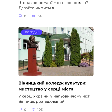
Что такое роман? Что такое роман?
Давайте нырнем в
0
34
КОЛЕДЖ
Вінницький коледж культури:
мистецтво у серці міста
У серці України, у мальовничому місті
Вінниця, розташований
0
103