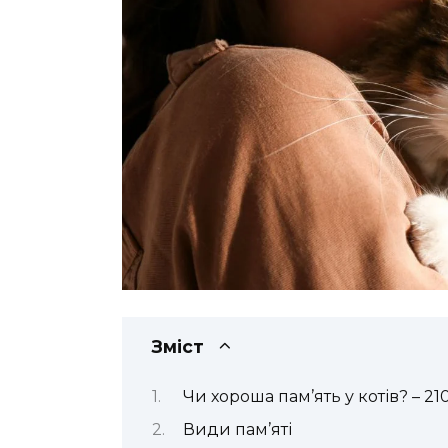
Зміст
Чи хороша пам’ять у котів? – 2
Види пам’яті