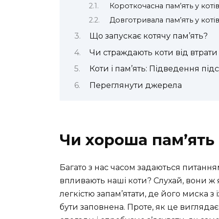
Короткочасна пам’ять у коті
Довготривала пам’ять у коті
Що запускає котячу пам’ять?
Чи страждають коти від втрати 
Коти і пам’ять: Підведення під
Переглянути джерела
Чи хороша пам’ять 
Багато з нас часом задаються питанням,
впливають наші коти? Слухай, вони ж я
легкістю запам’ятати, де його миска з 
бути заповнена. Проте, як це виглядає