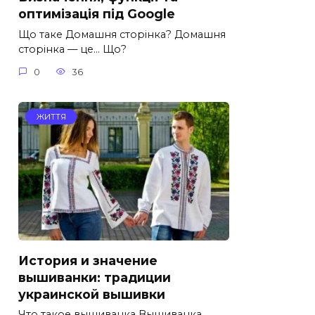
оптимізація під Google
Що таке Домашня сторінка? Домашня
сторінка — це… Що?
0
36
ЖИТТЯ
История и значение
вышиванки: традиции
украинской вышивки
Что такое вышиванка Вышиванка.