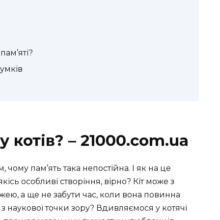
в
в
пам’яті?
сумків
у котів? – 21000.com.ua
 чому пам’ять така непостійна. І як на це
кісь особливі створіння, вірно? Кіт може з
їжею, а ще не забути час, коли вона повинна
 з наукової точки зору? Вдивляємося у котячі