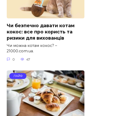
Чи безпечно давати котам
кокос: все про користь та
ризики для вихованців
Чи можна котам кокос? –
21000.com.ua.
0
47
ЛАЙФ