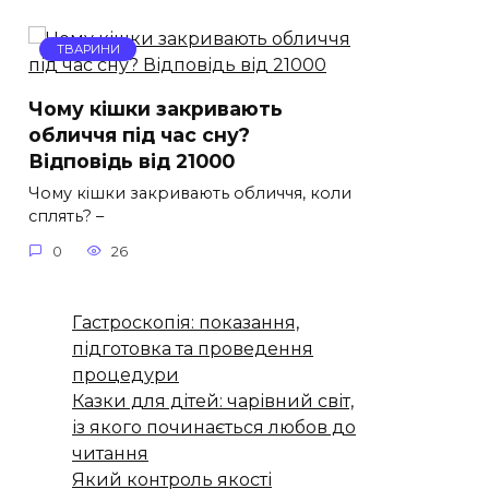
ТВАРИНИ
Чому кішки закривають
обличчя під час сну?
Відповідь від 21000
Чому кішки закривають обличчя, коли
сплять? –
0
26
Гастроскопія: показання,
підготовка та проведення
процедури
Казки для дітей: чарівний світ,
із якого починається любов до
читання
Який контроль якості