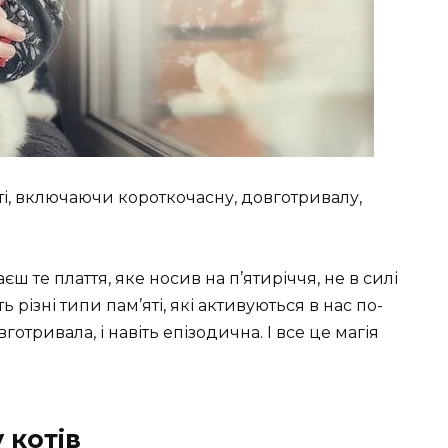
ті, включаючи короткочасну, довготривалу,
єш те плаття, яке носив на п’ятиріччя, не в силі
 різні типи пам’яті, які активуються в нас по-
готривала, і навіть епізодична. І все це магія
 котів