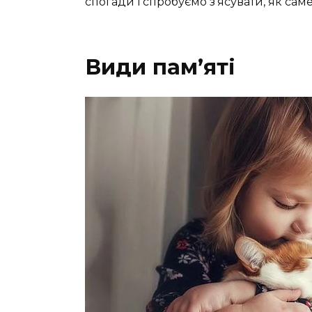
спогади і спробуємо з’ясувати, як са
Види пам’яті