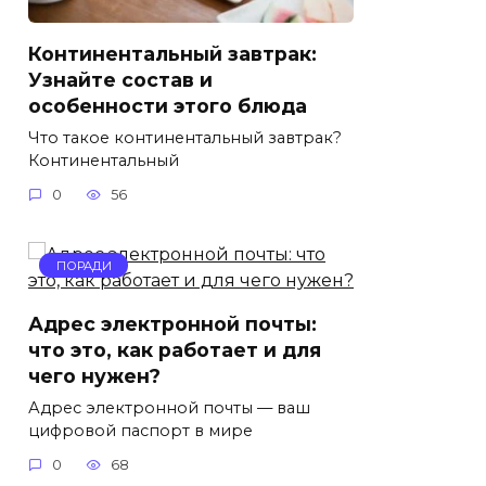
Континентальный завтрак:
Узнайте состав и
особенности этого блюда
Что такое континентальный завтрак?
Континентальный
0
56
ПОРАДИ
Адрес электронной почты:
что это, как работает и для
чего нужен?
Адрес электронной почты — ваш
цифровой паспорт в мире
0
68