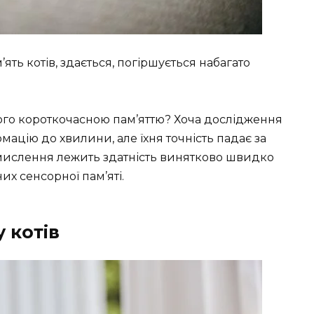
ть котів, здається, погіршується набагато
ого короткочасною пам’яттю? Хоча дослідження
мацію до хвилини, але їхня точність падає за
о мислення лежить здатність винятково швидко
их сенсорної пам’яті.
 котів