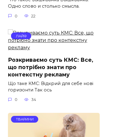
Одно слово и столько смысла.
0
22
ЛАЙФ
Розкриваємо суть КМС: Все,
що потрібно знати про
контекстну рекламу
Що таке КМС: Відкрий для себе нові
горизонти Так ось
0
34
ТВАРИНИ