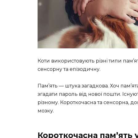
Коти використовують різні типи пам’я
сенсорну та епізодичну.
Пам’ять — штука загадкова. Хоч пам’ята
згадати пароль від нової пошти. Існують
різному. Короткочасна та сенсорна, дов
мозку.
Короткочасна пам’ять у