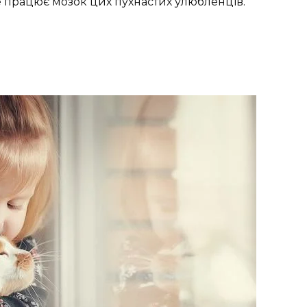
ме працює мозок цих пухнастих улюбленців.