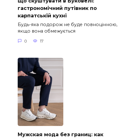
Що скуштувати в Буковелі:
гастрономічний путівник по
карпатській кухні
Будь-яка подорож не буде повноцінною,
якщо вона обмежується
0
17
Мужская мода без границ: как