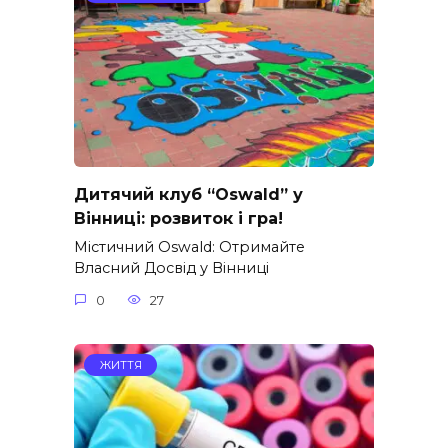
Дитячий клуб “Oswald” у
Вінниці: розвиток і гра!
Містичний Oswald: Отримайте
Власний Досвід у Вінниці
0
27
ЖИТТЯ