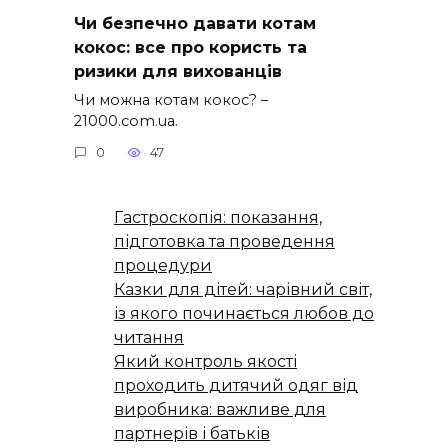
Чи безпечно давати котам
кокос: все про користь та
ризики для вихованців
Чи можна котам кокос? –
21000.com.ua.
0
47
Гастроскопія: показання,
підготовка та проведення
процедури
Казки для дітей: чарівний світ,
із якого починається любов до
читання
Який контроль якості
проходить дитячий одяг від
виробника: важливе для
партнерів і батьків