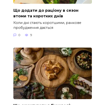
Що додати до раціону в сезон
втоми та коротких днів
Коли дні стають коротшими, ранкове
пробудження дається
0
9