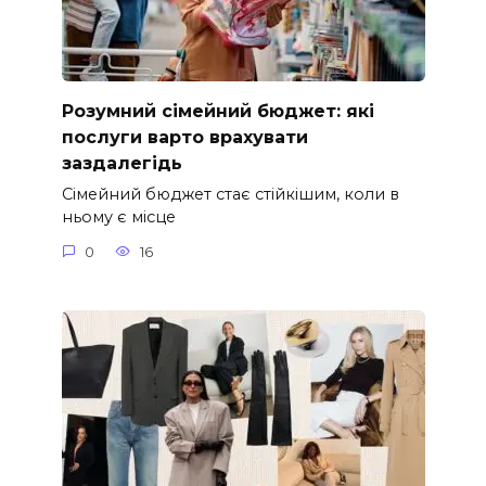
Розумний сімейний бюджет: які
послуги варто врахувати
заздалегідь
Сімейний бюджет стає стійкішим, коли в
ньому є місце
0
16