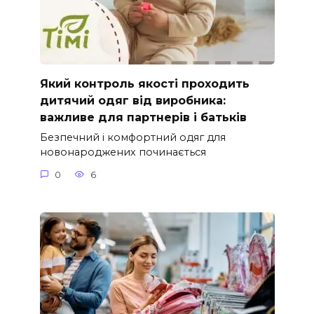
Який контроль якості проходить
дитячий одяг від виробника:
важливе для партнерів і батьків
Безпечний і комфортний одяг для
новонароджених починається
0
6