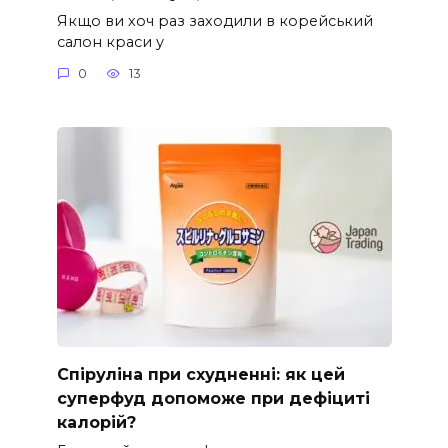
Якщо ви хоч раз заходили в корейський
салон краси у
0
13
Спіруліна при схудненні: як цей
суперфуд допоможе при дефіциті
калорій?