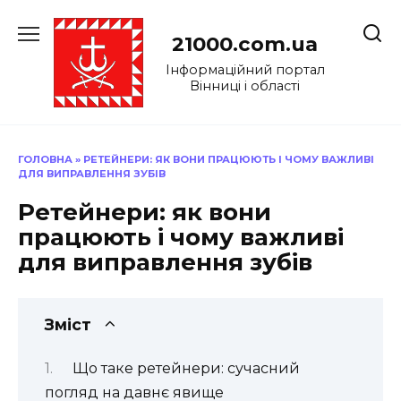
Перейти
до
21000.com.ua
вмісту
Інформаційний портал
Вінниці і області
ГОЛОВНА
»
РЕТЕЙНЕРИ: ЯК ВОНИ ПРАЦЮЮТЬ І ЧОМУ ВАЖЛИВІ
ДЛЯ ВИПРАВЛЕННЯ ЗУБІВ
Ретейнери: як вони
працюють і чому важливі
для виправлення зубів
Зміст
Що таке ретейнери: сучасний
погляд на давнє явище