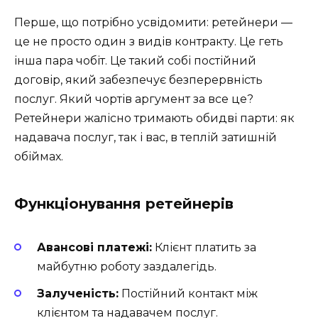
Перше, що потрібно усвідомити: ретейнери —
це не просто один з видів контракту. Це геть
інша пара чобіт. Це такий собі постійний
договір, який забезпечує безперервність
послуг. Який чортів аргумент за все це?
Ретейнери жалісно тримають обидві парти: як
надавача послуг, так і вас, в теплій затишній
обіймах.
Функціонування ретейнерів
Авансові платежі:
Клієнт платить за
майбутню роботу заздалегідь.
Залученість:
Постійний контакт між
клієнтом та надавачем послуг.