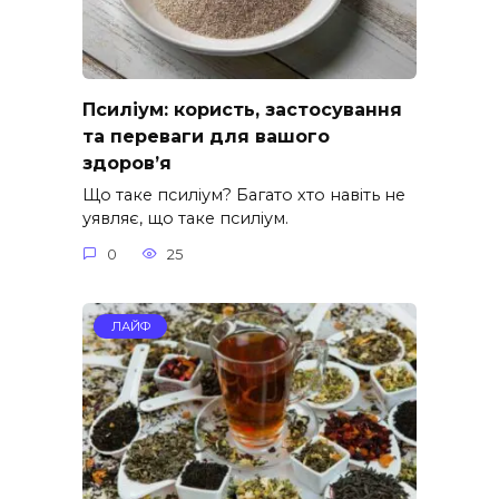
Псиліум: користь, застосування
та переваги для вашого
здоров’я
Що таке псиліум? Багато хто навіть не
уявляє, що таке псиліум.
0
25
ЛАЙФ