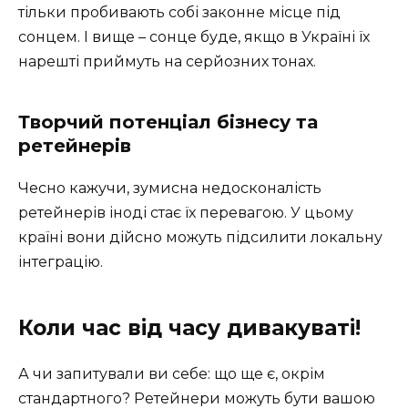
тільки пробивають собі законне місце під
сонцем. І вище – сонце буде, якщо в Україні їх
нарешті приймуть на серйозних тонах.
Творчий потенціал бізнесу та
ретейнерів
Чесно кажучи, зумисна недосконалість
ретейнерів іноді стає їх перевагою. У цьому
країні вони дійсно можуть підсилити локальну
інтеграцію.
Коли час від часу дивакуваті!
А чи запитували ви себе: що ще є, окрім
стандартного? Ретейнери можуть бути вашою