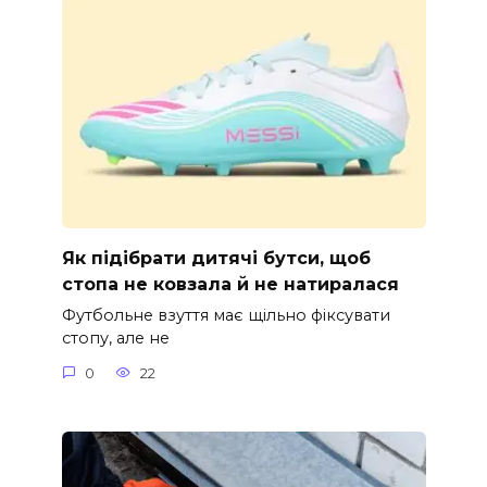
Як підібрати дитячі бутси, щоб
стопа не ковзала й не натиралася
Футбольне взуття має щільно фіксувати
стопу, але не
0
22