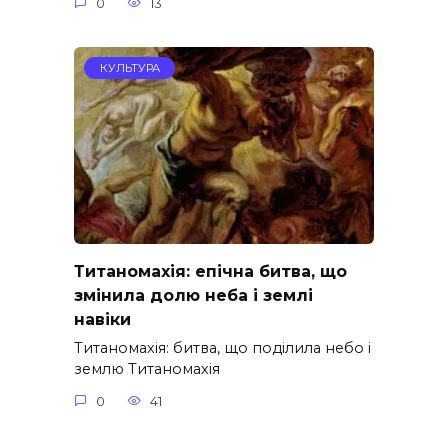
0
13
КУЛЬТУРА
Титаномахія: епічна битва, що
змінила долю неба і землі
навіки
Титаномахія: битва, що поділила небо і
землю Титаномахія
0
41