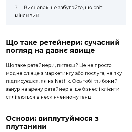
Висновок: не забувайте, що світ
мінливий
Що таке ретейнери: сучасний
погляд на давнє явище
Що таке ретейнери, питаєш? Це не просто
модне слівце з маркетингу або послуга, на яку
підписуєшся, як на Netflix. Ось тобі глибокий
занур на арену ретейнерів, де бізнес і клієнти
сплітаються в нескінченному танці.
Основи: виплутуймося з
плутанини