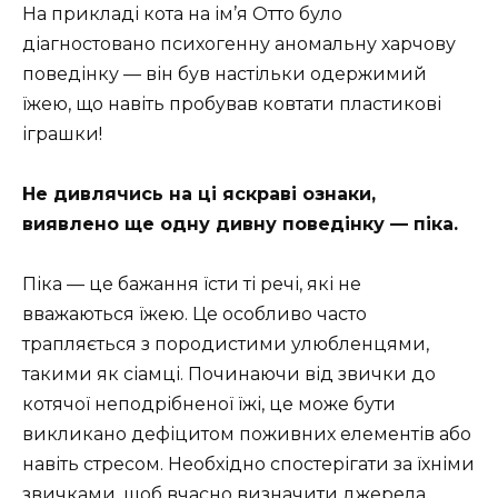
На прикладі кота на ім’я Отто було
діагностовано психогенну аномальну харчову
поведінку — він був настільки одержимий
їжею, що навіть пробував ковтати пластикові
іграшки!
Не дивлячись на ці яскраві ознаки,
виявлено ще одну дивну поведінку — піка.
Піка — це бажання їсти ті речі, які не
вважаються їжею. Це особливо часто
трапляється з породистими улюбленцями,
такими як сіамці. Починаючи від звички до
котячої неподрібненої їжі, це може бути
викликано дефіцитом поживних елементів або
навіть стресом. Необхідно спостерігати за їхніми
звичками, щоб вчасно визначити джерела