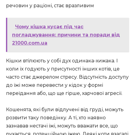
речовин у раціоні, стає вразливим
Чому кішка кусає під час
погладжування: причини та поради від
21000.com.ua
Кішки втілюють у собі дух одинака-хижака. І
коли їх годують у присутності інших котів, це
часто стає джерелом стресу. Відсутність доступу
до їжі може перевести у кідок у формі
переїдання або, що ще гірше, харчової агресії.
Кошенята, які були відлучені від груді, можуть
розвити таку поведінку. А ті, хто наявно
зазнавав нестачі їжі, можуть вважати все, що
рухається, потенційною їжею. Деякі коти взагалі