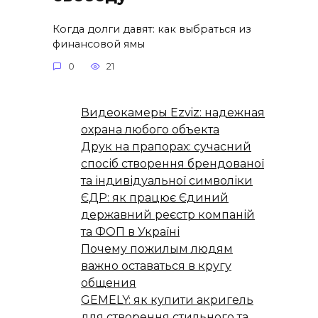
Когда долги давят: как выбраться из
финансовой ямы
0
21
Видеокамеры Ezviz: надежная
охрана любого объекта
Друк на прапорах: сучасний
спосіб створення брендованої
та індивідуальної символіки
ЄДР: як працює Єдиний
державний реєстр компаній
та ФОП в Україні
Почему пожилым людям
важно оставаться в кругу
общения
GEMELY: як купити акригель
для створення стильного та