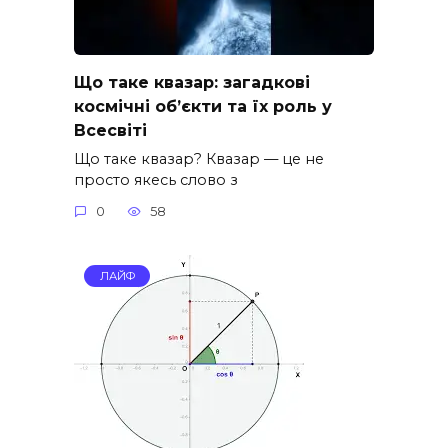
Що таке квазар: загадкові
космічні об’єкти та їх роль у
Всесвіті
Що таке квазар? Квазар — це не
просто якесь слово з
0
58
ЛАЙФ