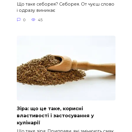
Що таке себорея? Себорея. От чуєш слово
і одразу виникає
0
45
Зіра: що це таке, корисні
властивості і застосування у
кулінарії
Що таке зіра: Приправи, які змінюють смак