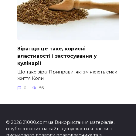
Зіра: що це таке, корисні
властивості і застосування у
кулінарії
Що таке зіра: Приправи, які змінюють смак
життя Коли
0
56
© 2026 21000.com.ua Використання матеріалів,
опублікованих на сайті, допускається тільки з
письмового дозволу правовласника та з