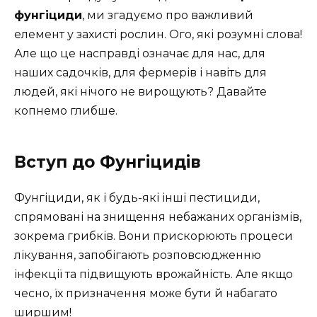
фунгіциди
, ми згадуємо про важливий
елемент у захисті рослин. Ого, які розумні слова!
Але що це насправді означає для нас, для
наших садочків, для фермерів і навіть для
людей, які нічого не вирощують? Давайте
копнемо глибше.
Вступ до Фунгіцидів
Фунгіциди, як і будь-які інші пестициди,
спрямовані на знищення небажаних організмів,
зокрема грибків. Вони прискорюють процеси
лікування, запобігають розповсюдженню
інфекції та підвищують врожайність. Але якщо
чесно, їх призначення може бути й набагато
ширшим!