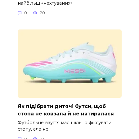
найбільш «нехтуваних»
0
20
Як підібрати дитячі бутси, щоб
стопа не ковзала й не натиралася
Футбольне взуття має щільно фіксувати
стопу, але не