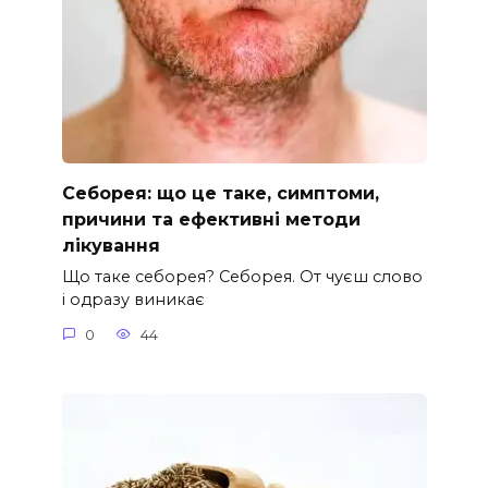
Себорея: що це таке, симптоми,
причини та ефективні методи
лікування
Що таке себорея? Себорея. От чуєш слово
і одразу виникає
0
44