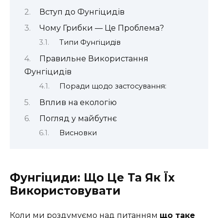
Вступ до Фунгіцидів
Чому Грибки — Це Проблема?
Типи Фунгіцидів
Правильне Використання
Фунгіцидів
Поради щодо застосування:
Вплив на екологію
Погляд у майбутнє
Висновки
Фунгіциди: Що Це Та Як Їх
Використовувати
Коли ми роздумуємо над питанням
що таке