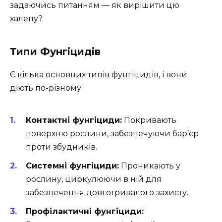
задаючись питанням — як вирішити цю
халепу?
Типи Фунгіцидів
Є кілька основних типів фунгіцидів, і вони
діють по-різному:
Контактні фунгіциди:
Покривають
поверхню рослини, забезпечуючи бар’єр
проти збудників.
Системні фунгіциди:
Проникають у
рослину, циркулюючи в ній для
забезпечення довготривалого захисту.
Профілактичні фунгіциди: