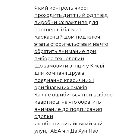
Який контроль якості
проходить дитячий одяг від
виробника: важливе для
партнерів і батьків
Каркасный дом под ключ:
этапы строительства и на что
обратить внимание при
выборе технологии
Що замовити з піци у Києві
для компанії друзів:
поєднання класичних і
оригінальних смаків
Как не ошибиться при выборе
квартиры: на что обратить
внимание до подписания
сделки
Як обрати китайський чай:
улун, ГАБА чи Да Хун Пао