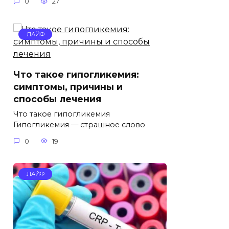
0
27
ЛАЙФ
Что такое гипогликемия:
симптомы, причины и
способы лечения
Что такое гипогликемия
Гипогликемия — страшное слово
0
19
ЛАЙФ