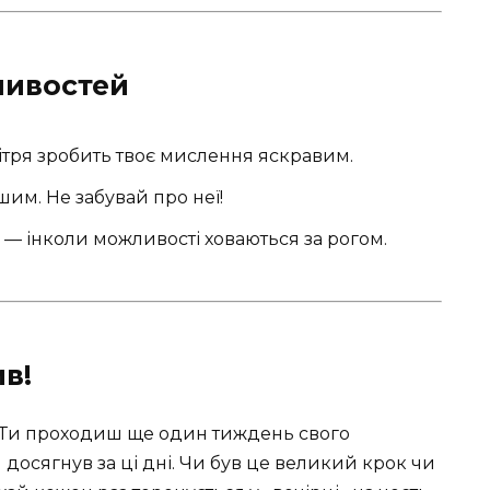
ливостей
ітря зробить твоє мислення яскравим.
шим. Не забувай про неї!
— інколи можливості ховаються за рогом.
в!
. Ти проходиш ще один тиждень свого
 досягнув за ці дні. Чи був це великий крок чи