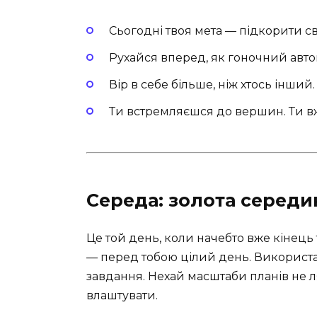
Сьогодні твоя мета — підкорити світ!
Рухайся вперед, як гоночний автом
Вір в себе більше, ніж хтось інший.
Ти встремляєшся до вершин. Ти вж
Середа: золота середи
Це той день, коли начебто вже кінець
— перед тобою цілий день. Використай
завдання. Нехай масштаби планів не ля
влаштувати.