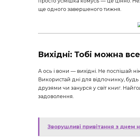
просто усмішка комусь — це цінно. Нех
ще одного завершеного тижня.
Вихідні: Тобі можна все
А ось і вони — вихідні. Не поспішай н
Використай дні для відпочинку, будь 
друзями чи занурся у світ книг. Найг
задоволення.
Зворушливі привітання з днем н