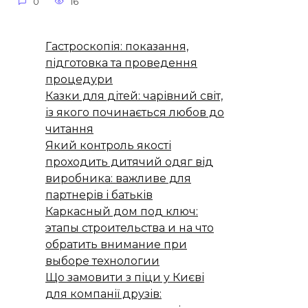
0
16
Гастроскопія: показання,
підготовка та проведення
процедури
Казки для дітей: чарівний світ,
із якого починається любов до
читання
Який контроль якості
проходить дитячий одяг від
виробника: важливе для
партнерів і батьків
Каркасный дом под ключ:
этапы строительства и на что
обратить внимание при
выборе технологии
Що замовити з піци у Києві
для компанії друзів: