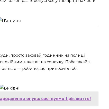
ай кожен раз теренується у «вечірці» на честь
ікуди, просто заховай годинник на полиці.
спокійним, наче кіт на сонечку. Побалакай з
оловніше — роби те, що приносить тобі
ародження онука: святкуємо 1 рік життя!