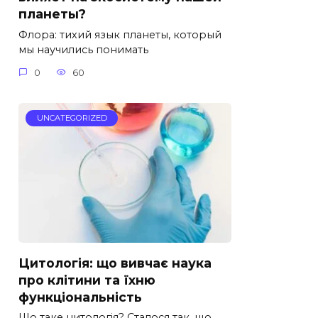
планеты?
Флора: тихий язык планеты, который
мы научились понимать
0
60
UNCATEGORIZED
Цитологія: що вивчає наука
про клітини та їхню
функціональність
Що таке цитологія? Cталося так, що