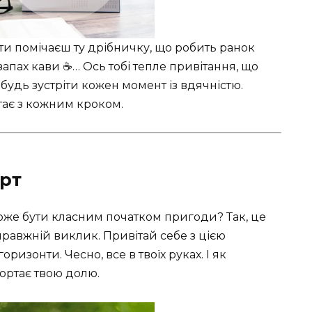
ти помічаєш ту дрібничку, що робить ранок
запах кави ☕… Ось тобі тепле привітання, що
будь зустріти кожен момент із вдячністю.
ітає з кожним кроком.
рт
може бути класним початком пригоди? Так, це
правжній виклик. Привітай себе з цією
ризонти. Чесно, все в твоїх руках. І як
ортає твою долю.