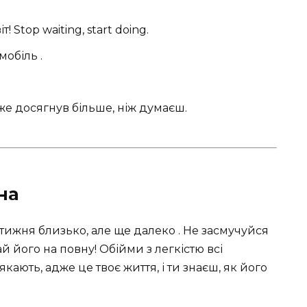
 Stop waiting, start doing.
обіль .
е досягнув більше, ніж думаєш.
на
 тижня близько, але ще далеко . Не засмучуйся
 його на повну! Обійми з легкістю всі
кають, адже це твоє життя, і ти знаєш, як його