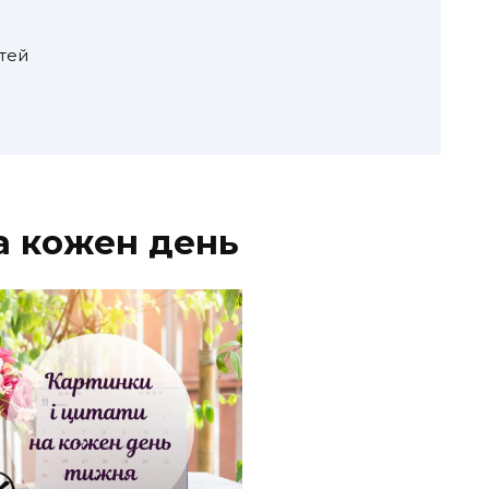
тей
на кожен день