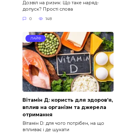
Дозвіл на ризик: Що таке наряд-
допуск? Прості слова
0
148
ЛАЙФ
Вітамін Д: користь для здоров’я,
вплив на організм та джерела
отримання
Вітамін D: для чого потрібен, на що
впливає і де шукати