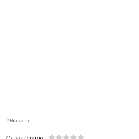
Вінниця
Оцініть статтю