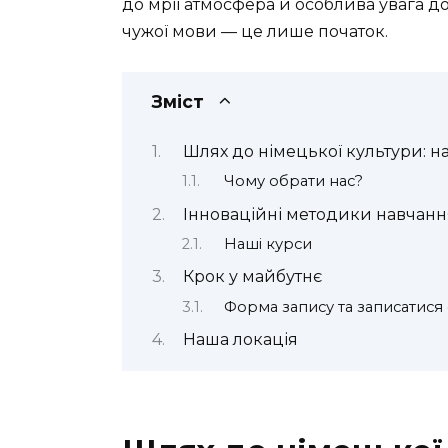
до мрії атмосфера й особлива увага до
чужої мови — це лише початок.
Зміст
Шлях до німецької культури: н
Чому обрати нас?
Інноваційні методики навчанн
Наші курси
Крок у майбутнє
Форма запису та записатися
Наша локація