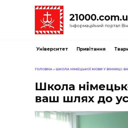
Перейти
до
21000.com.
вмісту
Інформаційний портал Вінн
Університет
Привітання
Твар
ГОЛОВНА
»
ШКОЛА НІМЕЦЬКОЇ МОВИ У ВІННИЦІ: В
Школа німецько
ваш шлях до ус