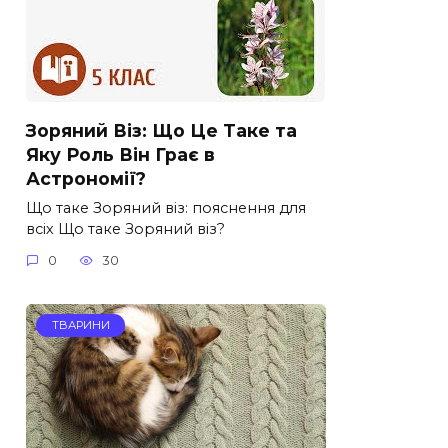
Зоряний Віз: Що Це Таке та
Яку Роль Він Грає в
Астрономії?
Що таке Зоряний віз: пояснення для
всіх Що таке Зоряний віз?
0
30
ТВАРИНИ