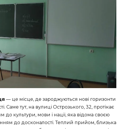
ця
— це місце, де зароджуються нові горизонти
. Саме тут, на вулиці Острозького, 32, протікає
м до культури, мови і нації, яка відома своєю
нням до досконалості. Теплий прийом, близька