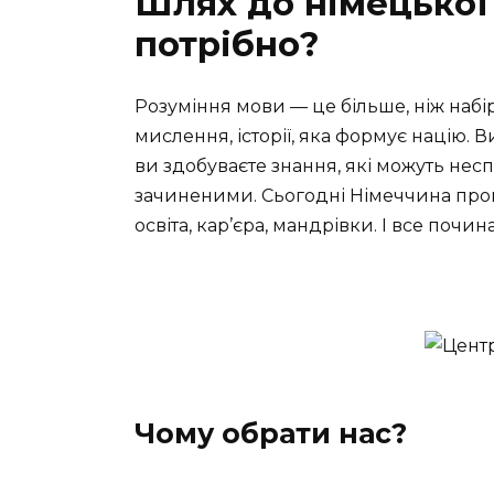
Шлях до німецької 
потрібно?
Розуміння мови — це більше, ніж набір
мислення, історії, яка формує націю.
ви здобуваєте знання, які можуть нес
зачиненими. Сьогодні Німеччина проп
освіта, кар’єра, мандрівки. І все почин
Чому обрати нас?