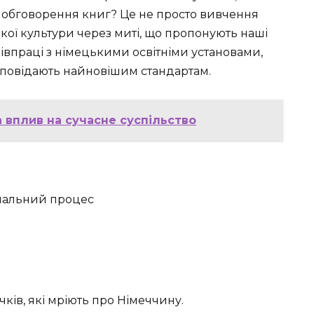
та обговорення книг? Це не просто вивчення
ької культури через миті, що пропонують наші
співпраці з німецькими освітніми установами,
дповідають найновішим стандартам.
а вплив на сучасне суспільство
ків, які мріють про Німеччину.