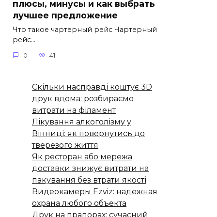
плюсы, минусы и как выбрать
лучшее предложение
Что такое чартерный рейс Чартерный
рейс…
0
41
Скільки насправді коштує 3D
друк вдома: розбираємо
витрати на філамент
Лікування алкоголізму у
Вінниці: як повернутись до
тверезого життя
Як ресторан або мережа
доставки знижує витрати на
пакування без втрати якості
Видеокамеры Ezviz: надежная
охрана любого объекта
Друк на прапорах: сучасний