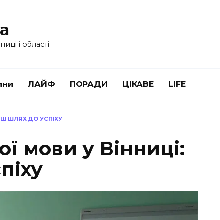
ua
иці і області
ини
ЛАЙФ
ПОРАДИ
ЦІКАВЕ
LIFE
АШ ШЛЯХ ДО УСПІХУ
ї мови у Вінниці:
піху