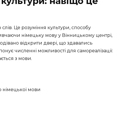
культури: навіщо це
 слів. Це розуміння культури, способу
 Вивчаючи німецьку мову у Вінницькому центрі,
подівано відкрити двері, що здавались
онує численні можливості для самореалізації:
ається з мови.