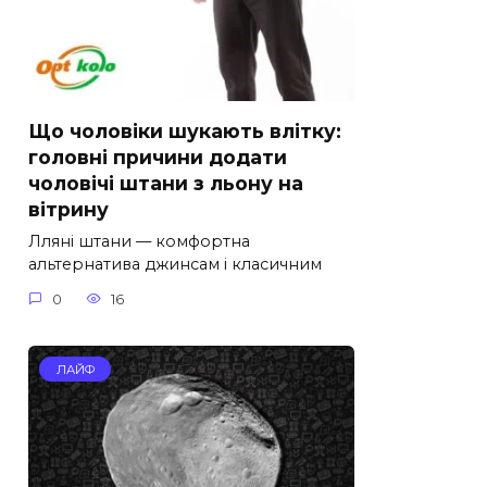
Що чоловіки шукають влітку:
головні причини додати
чоловічі штани з льону на
вітрину
Лляні штани — комфортна
альтернатива джинсам і класичним
0
16
ЛАЙФ