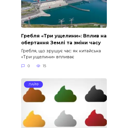
Гребля «Три ущелини»: Вплив на
обертання Землі та зміни часу
Гребля, що зрушує час: як китайська
«Три ущелини» впливає
0
15
ЛАЙФ