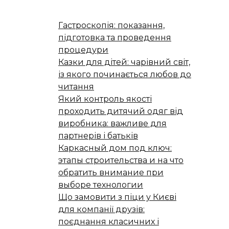
Гастроскопія: показання,
підготовка та проведення
процедури
Казки для дітей: чарівний світ,
із якого починається любов до
читання
Який контроль якості
проходить дитячий одяг від
виробника: важливе для
партнерів і батьків
Каркасный дом под ключ:
этапы строительства и на что
обратить внимание при
выборе технологии
Що замовити з піци у Києві
для компанії друзів:
поєднання класичних і