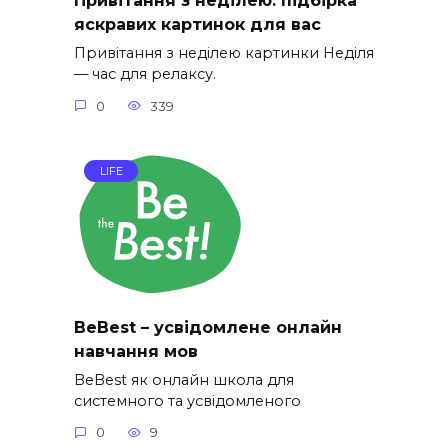
Привітання з неділею: підбірка
яскравих картинок для вас
Привітання з неділею картинки Неділя
— час для релаксу.
0
339
LIFE
BeBest – усвідомлене онлайн
навчання мов
BeBest як онлайн школа для
системного та усвідомленого
0
9