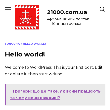
Перейти
до
21000.com.ua
вмісту
Інформаційний портал
Вінниці і області
ГОЛОВНА
»
HELLO WORLD!
Hello world!
Welcome to WordPress. This is your first post. Edit
or delete it, then start writing!
Тригери: що це таке, як вони працюють
та чому вони важливі?