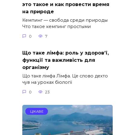
это такое и как провести время
на природе
Кемпинг — свобода среди природы
Что такое кемпинг простыми
0
7
Що таке лімфа: роль у здоров’ї,
функції та важливість для
організму
Що таке лімфа Лімфа. Це слово дехто
чув на уроках біології
0
23
ЦІКАВЕ