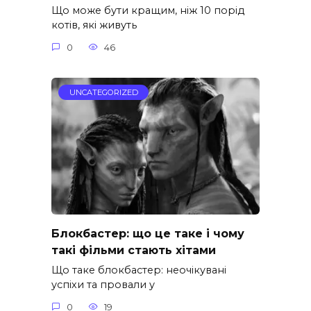
Що може бути кращим, ніж 10 порід
котів, які живуть
0
46
UNCATEGORIZED
Блокбастер: що це таке і чому
такі фільми стають хітами
Що таке блокбастер: неочікувані
успіхи та провали у
0
19