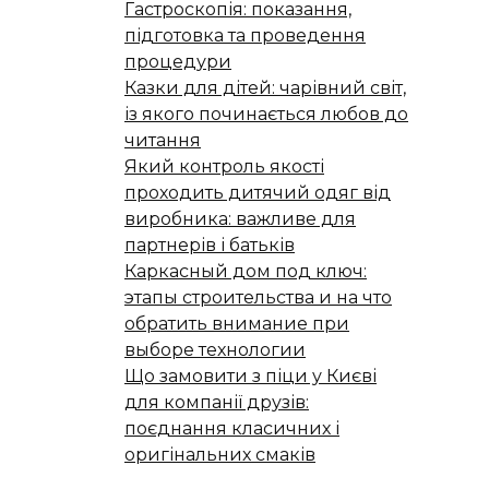
Гастроскопія: показання,
підготовка та проведення
процедури
Казки для дітей: чарівний світ,
із якого починається любов до
читання
Який контроль якості
проходить дитячий одяг від
виробника: важливе для
партнерів і батьків
Каркасный дом под ключ:
этапы строительства и на что
обратить внимание при
выборе технологии
Що замовити з піци у Києві
для компанії друзів:
поєднання класичних і
оригінальних смаків