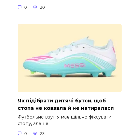
0
20
Як підібрати дитячі бутси, щоб
стопа не ковзала й не натиралася
Футбольне взуття має щільно фіксувати
стопу, але не
0
23