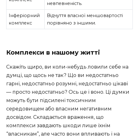
невпевненість.
Інферіорний
Відчуття власної меншовартості
комплекс
порівняно з іншими.
Комплекси в нашому житті
Скажіть щиро, ви коли-небудь ловили себе на
думці, що щось не так? Що ви недостатньо
гарні, недостатньо розумні, недостатньо цікаві
— просто недостатньо? Ось це і воно. Ці думки
можуть бути підсилені токсичним
середовищем або власним негативним
досвідом. Складається враження, що
комплекси завдають шкоди лише їхнім
“власникам”, але часто вони впливають і на