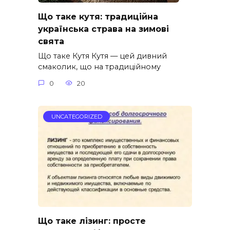
Що таке кутя: традиційна
українська страва на зимові
свята
Що таке Кутя Кутя — цей дивний
смаколик, що на традиційному
0
20
UNCATEGORIZED
Що таке лізинг: просте