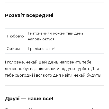
Розквіт всередині
І натхненням кожен твій день
Любов’ю
наповнюється.
Сміхом
І радістю світи!
І головне, нехай цей день наповнить тебе
легкістю буття, звільняючи від усіх турбот. Для
тебе сьогодні і всякого дня квіти нехай будуть!
Друзі — наше все!