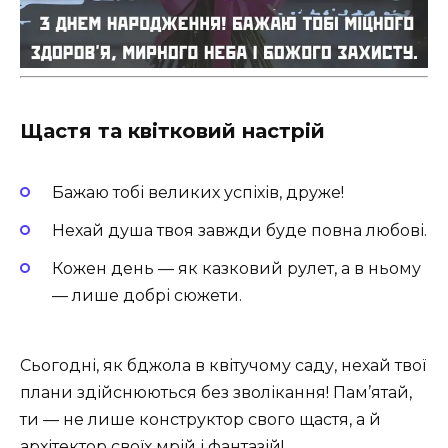
Щастя та квітковий настрій
Бажаю тобі великих успіхів, друже!
Нехай душа твоя завжди буде повна любові.
Кожен день — як казковий рулет, а в ньому
— лише добрі сюжети.
Сьогодні, як бджола в квітучому саду, нехай твої
плани здійснюються без зволікання! Пам’ятай,
ти — не лише конструктор свого щастя, а й
архітектор своїх мрій і фантазій!