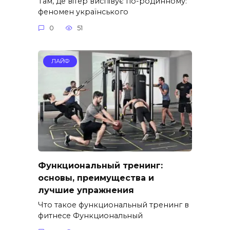
Там, де вітер виспівує по-родинному:
феномен українського
0
51
ЛАЙФ
Функциональный тренинг:
основы, преимущества и
лучшие упражнения
Что такое функциональный тренинг в
фитнесе Функциональный