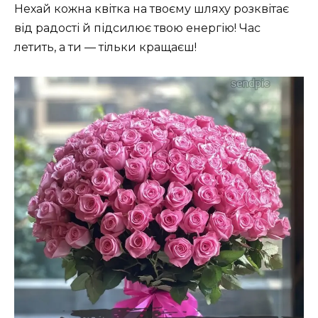
Нехай кожна квітка на твоєму шляху розквітає
від радості й підсилює твою енергію! Час
летить, а ти — тільки кращаєш!