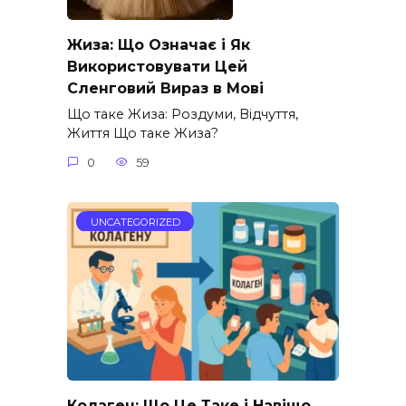
Жиза: Що Означає і Як
Використовувати Цей
Сленговий Вираз в Мові
Що таке Жиза: Роздуми, Відчуття,
Життя Що таке Жиза?
0
59
UNCATEGORIZED
Колаген: Що Це Таке і Навіщо