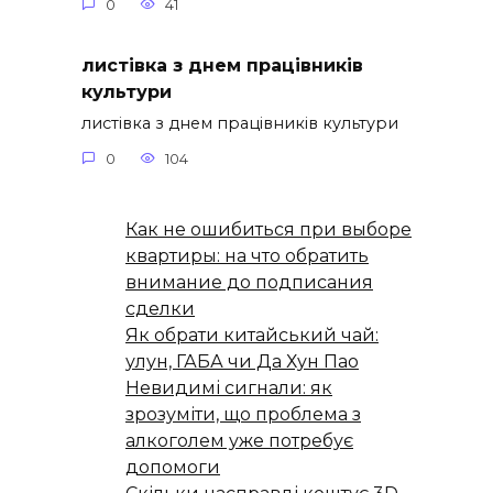
0
41
листівка з днем працівників
культури
листівка з днем працівників культури
0
104
Как не ошибиться при выборе
квартиры: на что обратить
внимание до подписания
сделки
Як обрати китайський чай:
улун, ГАБА чи Да Хун Пао
Невидимі сигнали: як
зрозуміти, що проблема з
алкоголем уже потребує
допомоги