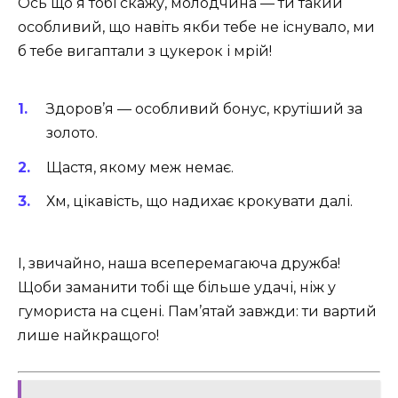
Ось що я тобі скажу, молодчина — ти такий
особливий, що навіть якби тебе не існувало, ми
б тебе вигаптали з цукерок і мрій!
Здоров’я — особливий бонус, крутіший за
золото.
Щастя, якому меж немає.
Хм, цікавість, що надихає крокувати далі.
І, звичайно, наша всеперемагаюча дружба!
Щоби заманити тобі ще більше удачі, ніж у
гумориста на сцені. Пам’ятай завжди: ти вартий
лише найкращого!