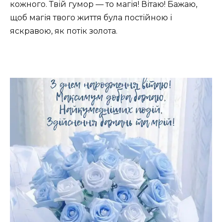
кожного. Твій гумор — то магія! Вітаю! Бажаю,
щоб магія твого життя була постійною і
яскравою, як потік золота.