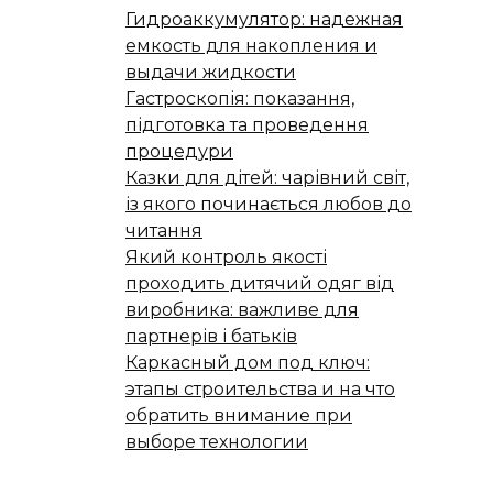
Гидроаккумулятор: надежная
емкость для накопления и
выдачи жидкости
Гастроскопія: показання,
підготовка та проведення
процедури
Казки для дітей: чарівний світ,
із якого починається любов до
читання
Який контроль якості
проходить дитячий одяг від
виробника: важливе для
партнерів і батьків
Каркасный дом под ключ:
этапы строительства и на что
обратить внимание при
выборе технологии