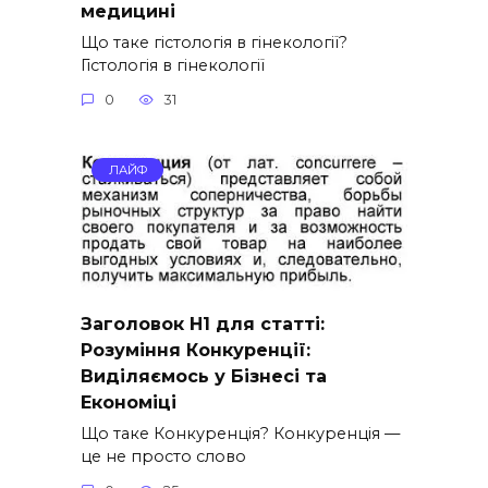
медицині
Що таке гістологія в гінекології?
Гістологія в гінекології
0
31
ЛАЙФ
Заголовок H1 для статті:
Розуміння Конкуренції:
Виділяємось у Бізнесі та
Економіці
Що таке Конкуренція? Конкуренція —
це не просто слово