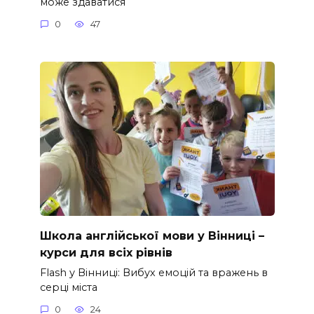
може здаватися
0
47
Школа англійської мови у Вінниці –
курси для всіх рівнів
Flash у Вінниці: Вибух емоцій та вражень в
серці міста
0
24