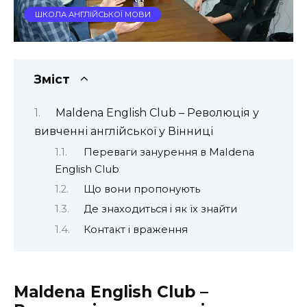
ШКОЛА АНГЛІЙСЬКОЇ МОВИ
Зміст
Маldena English Club – Революція у
вивченні англійської у Вінниці
Переваги занурення в MaIdena
English Club
Що вони пропонують
Де знаходиться і як їх знайти
Контакт і враження
Маldena English Club –