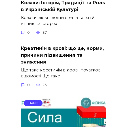
Козаки: Історія, Традиції та Роль
в Українській Культурі
Козаки: вільні воїни степів та їхній
вплив на історію
0
37
Креатинін в крові: що це, норми,
причини підвищення та
зниження
Що таке креатинін в крові: початкові
відомості Що таке
0
25
ЛАЙФ