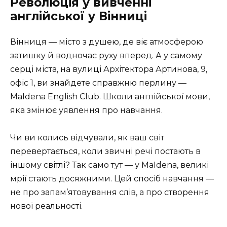
Революція у вивченні
англійської у Вінниці
Вінниця — місто з душею, де віє атмосферою
затишку й водночас руху вперед. А у самому
серці міста, на вулиці Архітектора Артинова, 9,
офіс 1, ви знайдете справжню перлину —
MaIdena English Club. Школи англійської мови,
яка змінює уявлення про навчання.
Чи ви колись відчували, як ваш світ
перевертається, коли звичні речі постають в
іншому світлі? Так само тут — у MaIdena, великі
мрії стають досяжними. Цей спосіб навчання —
не про запам’ятовування слів, а про створення
нової реальності.