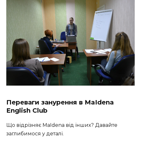
Переваги занурення в MaIdena
English Club
Що відрізняє MaIdena від інших? Давайте
заглибимося у деталі.