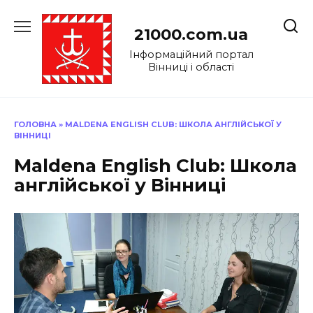
Перейти
до
21000.com.ua
вмісту
Інформаційний портал
Вінниці і області
ГОЛОВНА
»
МАLDENA ENGLISH CLUB: ШКОЛА АНГЛІЙСЬКОЇ У
ВІННИЦІ
Маldena English Club: Школа
англійської у Вінниці