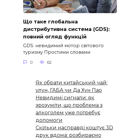
Що таке глобальна
дистрибутивна система (GDS):
повний огляд функцій
GDS: невидимий мотор світового
туризму Простими словами
0
62
Як обрати китайський чай:
улун, ГАБА чи Да Хун Пао
Невидимі сигнали: як
зрозуміти, що проблема з
алкоголем уже потребує
допомоги
Скільки насправді коштує 3D
друк вдома: розбираємо