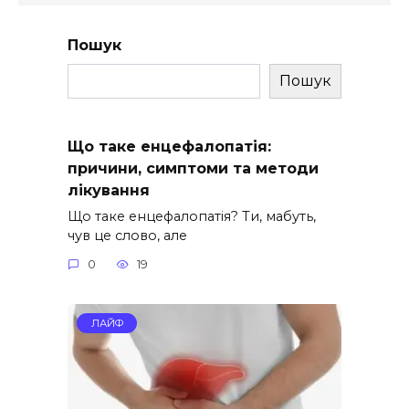
Пошук
Пошук
Що таке енцефалопатія:
причини, симптоми та методи
лікування
Що таке енцефалопатія? Ти, мабуть,
чув це слово, але
0
19
ЛАЙФ