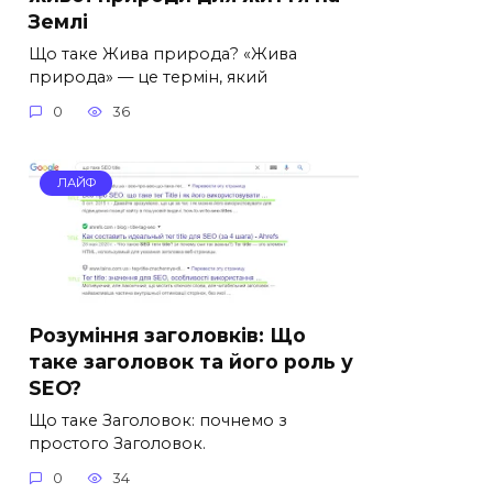
Землі
Що таке Жива природа? «Жива
природа» — це термін, який
0
36
ЛАЙФ
Розуміння заголовків: Що
таке заголовок та його роль у
SEO?
Що таке Заголовок: почнемо з
простого Заголовок.
0
34