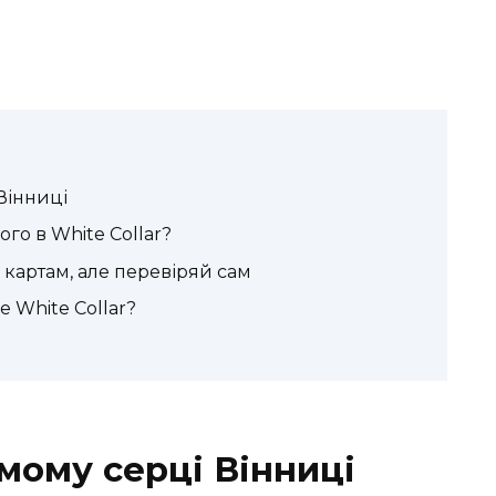
Вінниці
го в White Collar?
й картам, але перевіряй сам
е White Collar?
мому серці Вінниці