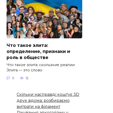
Что такое элита:
определение, признаки и
роль в обществе
Что такое элита: скользкие реалии
Элита — это слово
0
12
Скільки насправді коштує 3D
друк вдома: розбираємо
витрати на філамент
Лікування алкоголізму у