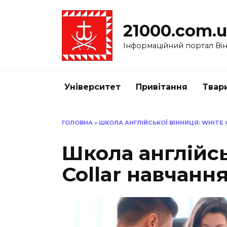
Перейти
до
21000.com.
вмісту
Інформаційний портал Вінн
Університет
Привітання
Твар
ГОЛОВНА
»
ШКОЛА АНГЛІЙСЬКОЇ ВІННИЦЯ: WHITE
Школа англійсь
Collar навчанн