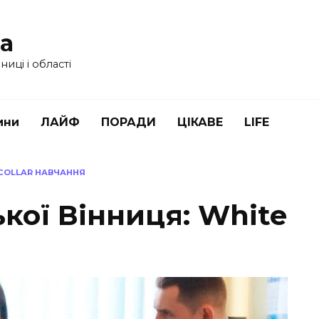
ua
иці і області
ини
ЛАЙФ
ПОРАДИ
ЦІКАВЕ
LIFE
 COLLAR НАВЧАННЯ
кої Вінниця: White
я