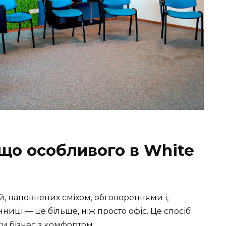
 що особливого в White
ій, наповнених сміхом, обговореннями і,
інниці — це більше, ніж просто офіс. Це спосіб
ти бізнес з комфортом.