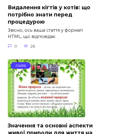
Видалення кігтів у котів: що
потрібно знати перед
процедурою
Звісно, ось ваша стаття у форматі
HTML, що відповідає
0
26
ЛАЙФ
Значення та основні аспекти
живої природи для життя на