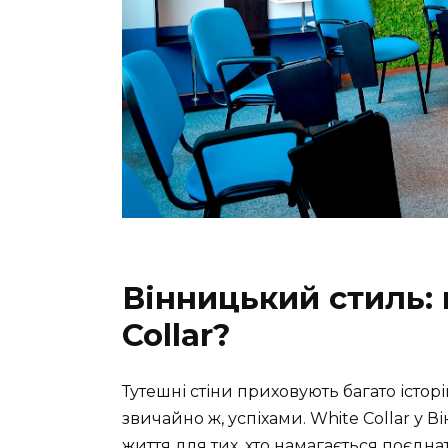
Вінницький стиль:
Collar?
Тутешні стіни приховують багато істор
звичайно ж, успіхами. White Collar у В
життя для тих, хто намагається поєдна