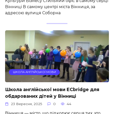
Культури Бізнесу Стильний офіс в самому серці
Вінниці В самому центрі міста Вінниця, за
адресою вулиця Соборна
ШКОЛА АНГЛІЙСЬКОЇ МОВИ
Школа англійської мови ECbridge для
обдарованих дітей у Вінниці
23 Вересня, 2025
0
44
Вінниця — місто, що підкорює серця тих, хто