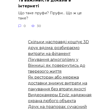
інтернеті
Що таке пруфи? Пруфи… Що ж це
таке?
0
30
Скільки насправді коштує 3D
друк вдома: розбираємо
витрати на філамент
Лікування алкоголізму у
Вінниці: як повернутись до
тверезого життя
Як ресторан або мережа
доставки знижує витрати на
пакування без втрати якості
Видеокамеры Ezviz: надежная
охрана любого объекта
Друк на прапорах: сучасний