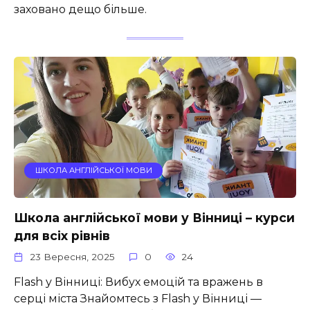
заховано дещо більше.
ШКОЛА АНГЛІЙСЬКОЇ МОВИ
Школа англійської мови у Вінниці – курси
для всіх рівнів
23 Вересня, 2025
0
24
Flash у Вінниці: Вибух емоцій та вражень в
серці міста Знайомтесь з Flash у Вінниці —