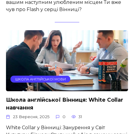
вашим наступним улюбленим місцем Ти вже
чув про Flash у серці Вінниці?
ШКОЛА АНГЛІЙСЬКОЇ МОВИ
Школа англійської Вінниця: White Collar
навчання
23 Вересня, 2025
0
31
White Collar у Вінниці: Занурення у Світ