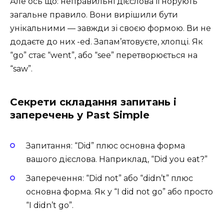
Але ось що: неправильні дієслова ігнорують
загальне правило. Вони вирішили бути
унікальними — завжди зі своєю формою. Ви не
додаєте до них -ed. Запам’ятовуєте, хлопці. Як
“go” стає “went”, або “see” перетворюється на
“saw”.
Секрети складання запитань і
заперечень у Past Simple
Запитання: “Did” плюс основна форма
вашого дієслова. Наприклад, “Did you eat?”
Заперечення: “Did not” або “didn’t” плюс
основна форма. Як у “I did not go” або просто
“I didn’t go”.