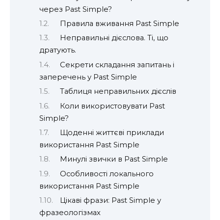
через Past Simple?
Правила вживання Past Simple
Неправильні дієслова. Ті, що
дратують.
Секрети складання запитань і
заперечень у Past Simple
Таблиця неправильних дієслів
Коли використовувати Past
Simple?
Щоденні життєві приклади
використання Past Simple
Минулі звички в Past Simple
Особливості локального
використання Past Simple
Цікаві фрази: Past Simple у
фразеологізмах