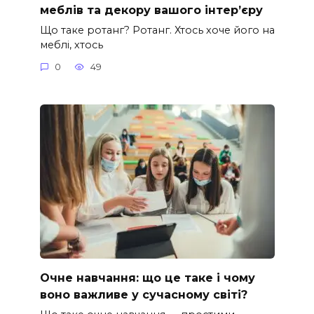
меблів та декору вашого інтер’єру
Що таке ротанг? Ротанг. Хтось хоче його на
меблі, хтось
0
49
Очне навчання: що це таке і чому
воно важливе у сучасному світі?