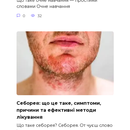
Що таке очне навчання — простими
словами Очне навчання
0
32
Себорея: що це таке, симптоми,
причини та ефективні методи
лікування
Що таке себорея? Себорея. От чуєш слово