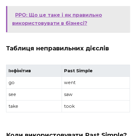
РРО: Що це таке і як правильно
використовувати в бізнесі?
Таблиця неправильних дієслів
Інфінітив
Past Simple
go
went
see
saw
take
took
Коли використовувати Past Simple?