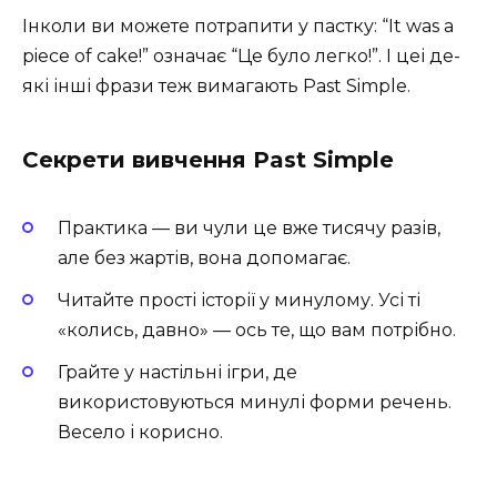
Інколи ви можете потрапити у пастку: “It was a
piece of cake!” означає “Це було легко!”. І цеі де-
які інші фрази теж вимагають Past Simple.
Секрети вивчення Past Simple
Практика — ви чули це вже тисячу разів,
але без жартів, вона допомагає.
Читайте прості історії у минулому. Усі ті
«колись, давно» — ось те, що вам потрібно.
Грайте у настільні ігри, де
використовуються минулі форми речень.
Весело і корисно.