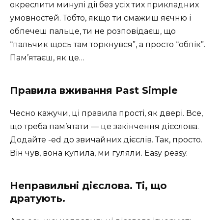
окреслити минулі дії без усіх тих прикладних
умовностей. Тобто, якщо ти смажиш яєчню і
обпечеш пальце, ти не розповідаєш, що
“пальчик щось там торкнувся”, а просто “обпік”.
Пам’ятаєш, як це…
Правила вживання Past Simple
Чесно кажучи, ці правила прості, як двері. Все,
що треба пам’ятати — це закінчення дієслова.
Додайте -ed до звичайних дієслів. Так, просто.
Він чув, вона купила, ми гуляли. Easy peasy.
Неправильні дієслова. Ті, що
дратують.