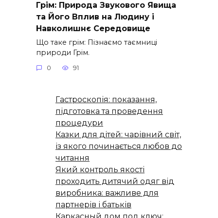
Грім: Природа Звукового Явища
та Його Вплив на Людину і
Навколишнє Середовище
Що таке грім: Пізнаємо таємниці
природи Грім.
0
91
Гастроскопія: показання,
підготовка та проведення
процедури
Казки для дітей: чарівний світ,
із якого починається любов до
читання
Який контроль якості
проходить дитячий одяг від
виробника: важливе для
партнерів і батьків
Каркасный дом под ключ: