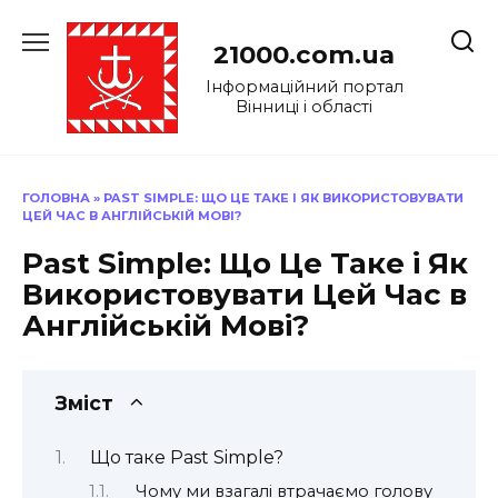
Перейти
до
21000.com.ua
вмісту
Інформаційний портал
Вінниці і області
ГОЛОВНА
»
PAST SIMPLE: ЩО ЦЕ ТАКЕ І ЯК ВИКОРИСТОВУВАТИ
ЦЕЙ ЧАС В АНГЛІЙСЬКІЙ МОВІ?
Past Simple: Що Це Таке і Як
Використовувати Цей Час в
Англійській Мові?
Зміст
Що таке Past Simple?
Чому ми взагалі втрачаємо голову