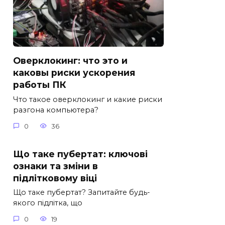
Оверклокинг: что это и
каковы риски ускорения
работы ПК
Что такое оверклокинг и какие риски
разгона компьютера?
0
36
Що таке пубертат: ключові
ознаки та зміни в
підлітковому віці
Що таке пубертат? Запитайте будь-
якого підлітка, що
0
19