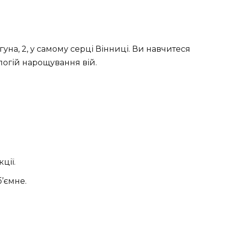
уна, 2, у самому серці Вінниці. Ви навчитеся
логій нарощування вій.
ції.
’ємне.