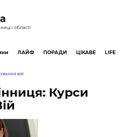
ua
иці і області
ини
ЛАЙФ
ПОРАДИ
ЦІКАВЕ
LIFE
УВАННЯ ВІЙ
інниця: Курси
ій