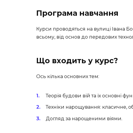
Програма навчання
Курси проводяться на вулиці Івана Бог
всьому, від основ до передових техно
Що входить у курс?
Ось кілька основних тем:
Теорія будови вій та їх основні функ
Техніки нарощування: класичне, об
Догляд за нарощеними віями.