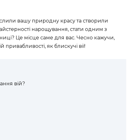
креслили вашу природну красу та створили
айстерності нарощування, стати одним з
нниці? Це місце саме для вас. Чесно кажучи,
й привабливості, як блискучі вії!
ання вій?