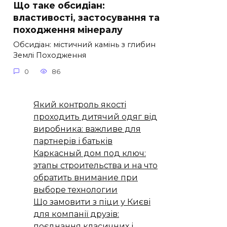
Що таке обсидіан:
властивості, застосування та
походження мінералу
Обсидіан: містичний камінь з глибин
Землі Походження
0
86
Який контроль якості
проходить дитячий одяг від
виробника: важливе для
партнерів і батьків
Каркасный дом под ключ:
этапы строительства и на что
обратить внимание при
выборе технологии
Що замовити з піци у Києві
для компанії друзів:
поєднання класичних і