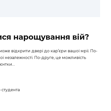
ися нарощування вій?
оже відкрити двері до кар’єри вашої мрії. По-
ї незалежності. По-друге, це можливість
ієнтки…
 студента