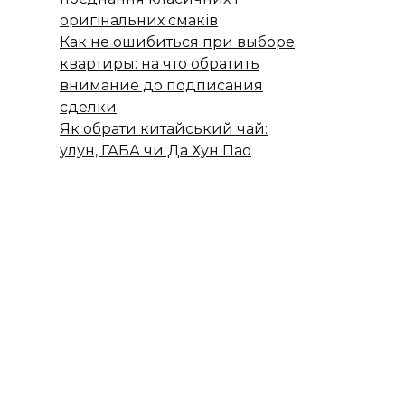
оригінальних смаків
Как не ошибиться при выборе
квартиры: на что обратить
внимание до подписания
сделки
Як обрати китайський чай:
улун, ГАБА чи Да Хун Пао