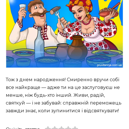
Тож з днем народження! Смиренно вручи собі
все найкраще — адже ти на це заслуговуєш не
менше, ніж будь-хто інший. Живи, радій,
святкуй — і не забувай: справжній переможець
завжди знає, коли зупинитися і відсвяткувати!