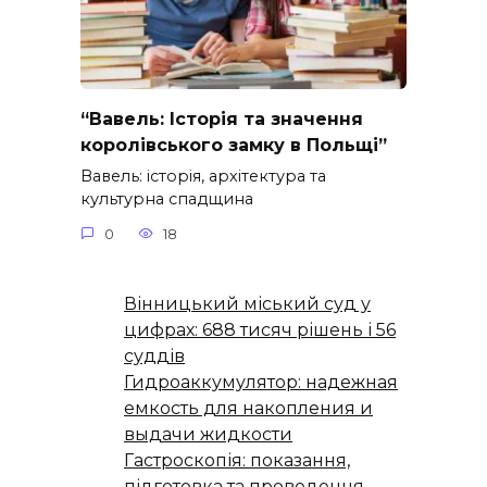
“Вавель: Історія та значення
королівського замку в Польщі”
Вавель: історія, архітектура та
культурна спадщина
0
18
Вінницький міський суд у
цифрах: 688 тисяч рішень і 56
суддів
Гидроаккумулятор: надежная
емкость для накопления и
выдачи жидкости
Гастроскопія: показання,
підготовка та проведення