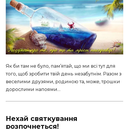
Як би там не було, пам’ятай, що ми всі тут для
того, щоб зробити твій день незабутнім. Разом з
веселими друзями, родиною та, може, трошки
дорослими напоями…
Нехай святкування
розпочнеться!