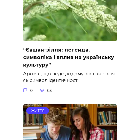
“Євшан-зілля: легенда,
символіка і вплив на українську
культуру”
Аромат, що веде додому: євшан-зілля
як символ ідентичності
0
63
ЖИТТЯ