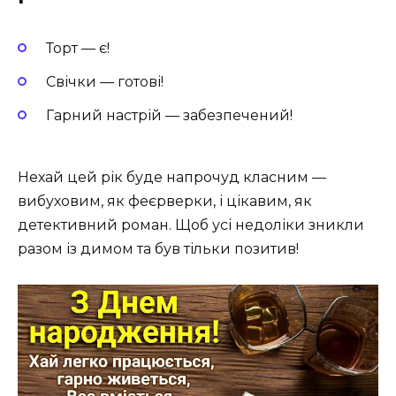
Торт — є!
Свічки — готові!
Гарний настрій — забезпечений!
Нехай цей рік буде напрочуд класним —
вибуховим, як феєрверки, і цікавим, як
детективний роман. Щоб усі недоліки зникли
разом із димом та був тільки позитив!