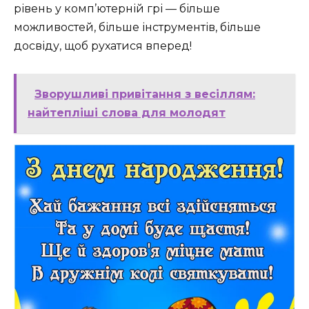
рівень у комп’ютерній грі — більше
можливостей, більше інструментів, більше
досвіду, щоб рухатися вперед!
Зворушливі привітання з весіллям:
найтепліші слова для молодят