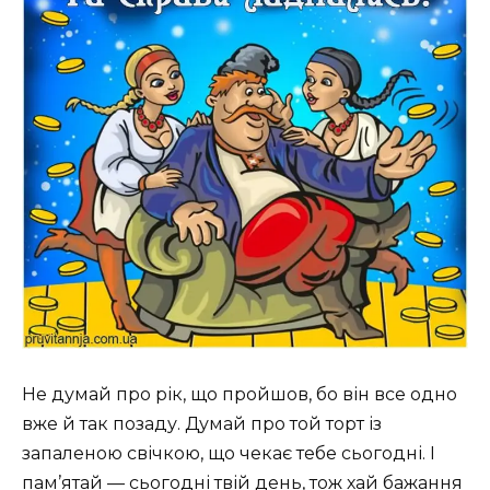
Не думай про рік, що пройшов, бо він все одно
вже й так позаду. Думай про той торт із
запаленою свічкою, що чекає тебе сьогодні. І
пам’ятай — сьогодні твій день, тож хай бажання