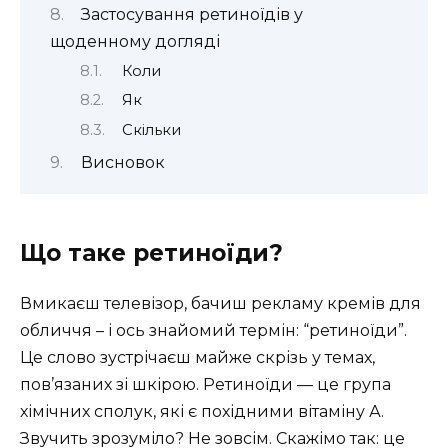
Застосування ретиноїдів у
щоденному догляді
Коли
Як
Скільки
Висновок
Що таке ретиноїди?
Вмикаєш телевізор, бачиш рекламу кремів для
обличчя – і ось знайомий термін: “ретиноїди”.
Це слово зустрічаєш майже скрізь у темах,
пов’язаних зі шкірою. Ретиноїди — це група
хімічних сполук, які є похідними вітаміну А.
Звучить зрозуміло? Не зовсім. Скажімо так: це