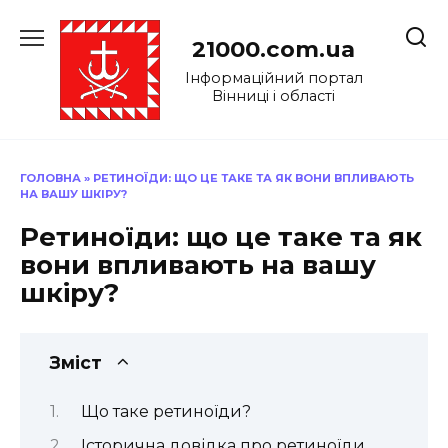
Перейти
до
21000.com.ua
вмісту
Інформаційний портал
Вінниці і області
ГОЛОВНА
»
РЕТИНОЇДИ: ЩО ЦЕ ТАКЕ ТА ЯК ВОНИ ВПЛИВАЮТЬ
НА ВАШУ ШКІРУ?
Ретиноїди: що це таке та як
вони впливають на вашу
шкіру?
Зміст
Що таке ретиноїди?
Історична довідка про ретиноїди