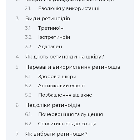
Еволюція у використанні
Види ретиноїдів
Третиноїн
Ізотретиноїн
Адапален
Як діють ретиноїди на шкіру?
Переваги використання ретиноїдів
Здоров’я шкіри
Антивіковий ефект
Позбавлення від акне
Недоліки ретиноїдів
Почервоніння та лущення
Сенситивність до сонця
Як вибрати ретиноїди?