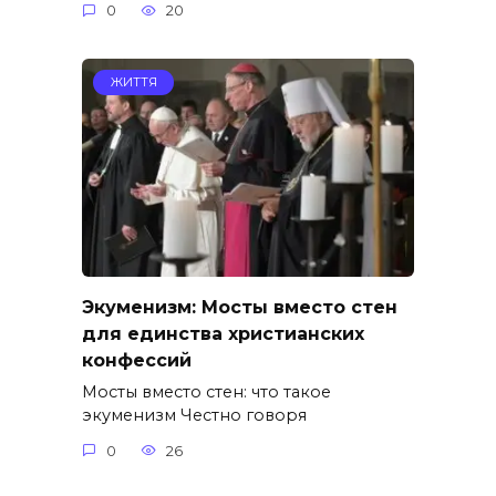
0
20
ЖИТТЯ
Экуменизм: Мосты вместо стен
для единства христианских
конфессий
Мосты вместо стен: что такое
экуменизм Честно говоря
0
26