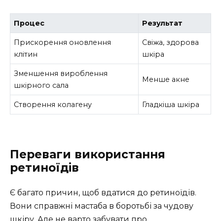
Процес
Результат
Прискорення оновлення
Свіжа, здорова
клітин
шкіра
Зменшення вироблення
Менше акне
шкірного сала
Створення колагену
Гладкіша шкіра
Переваги використання
ретиноїдів
Є багато причин, щоб вдатися до ретиноїдів.
Вони справжні мастаба в боротьбі за чудову
шкіру. Але не варто забувати про