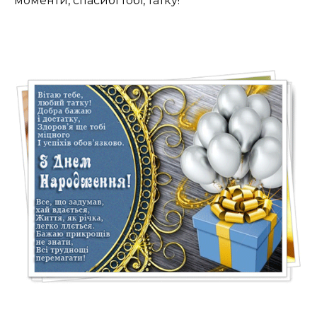
моменти, спасибі тобі, татку!