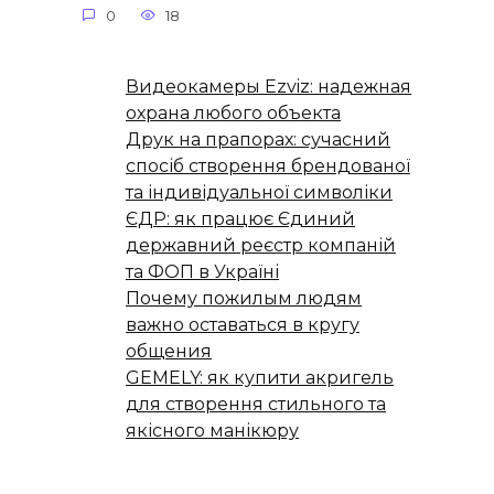
0
18
Видеокамеры Ezviz: надежная
охрана любого объекта
Друк на прапорах: сучасний
спосіб створення брендованої
та індивідуальної символіки
ЄДР: як працює Єдиний
державний реєстр компаній
та ФОП в Україні
Почему пожилым людям
важно оставаться в кругу
общения
GEMELY: як купити акригель
для створення стильного та
якісного манікюру