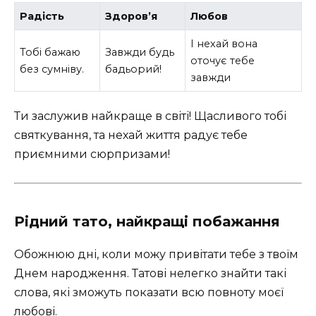
Радість
Здоров’я
Любов
І нехай вона
Тобі бажаю
Завжди будь
оточує тебе
без сумніву.
бадьорий!
завжди
Ти заслужив найкраще в світі! Щасливого тобі
святкування, та нехай життя радує тебе
приємними сюрпризами!
Рідний тато, найкращі побажання
Обожнюю дні, коли можу привітати тебе з твоїм
Днем народження. Татові нелегко знайти такі
слова, які зможуть показати всю повноту моєї
любові.