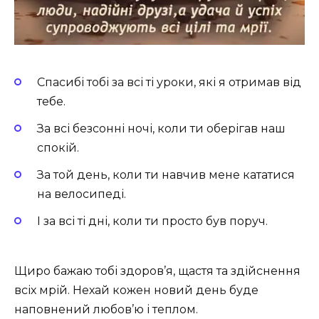
Спасибі тобі за всі ті уроки, які я отримав від
тебе.
За всі безсонні ночі, коли ти оберігав наш
спокій.
За той день, коли ти навчив мене кататися
на велосипеді.
І за всі ті дні, коли ти просто був поруч.
Щиро бажаю тобі здоров’я, щастя та здійснення
всіх мрій. Нехай кожен новий день буде
наповнений любов’ю і теплом.