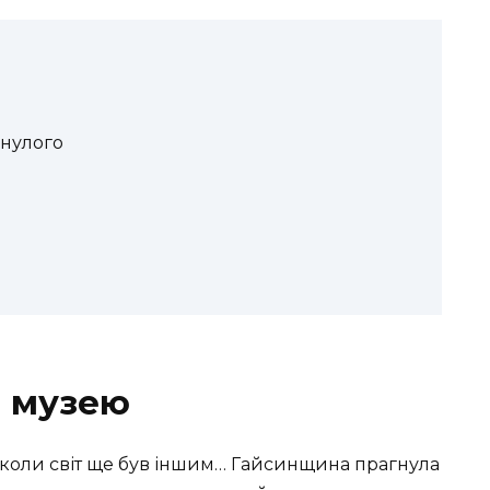
инулого
я музею
тя, коли світ ще був іншим… Гайсинщина прагнула