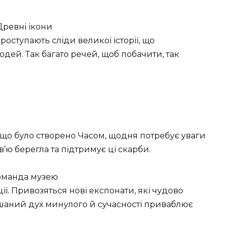
проступають сліди великої історії, що
дей. Так багато речей, щоб побачити, так
 що було створено Часом, щодня потребує уваги
в’ю берегла та підтримує ці скарби.
ї. Привозяться нові експонати, які чудово
ішаний дух минулого й сучасності приваблює