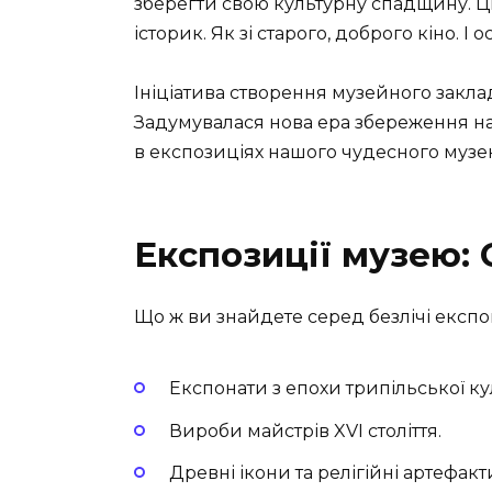
зберегти свою культурну спадщину. 
історик. Як зі старого, доброго кіно. І
Ініціатива створення музейного закла
Задумувалася нова ера збереження нац
в експозиціях нашого чудесного музе
Експозиції музею:
Що ж ви знайдете серед безлічі експон
Експонати з епохи трипільської ку
Вироби майстрів XVI століття.
Древні ікони та релігійні артефакт