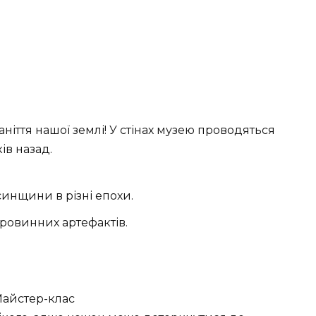
ніття нашої землі! У стінах музею проводяться
ів назад.
синщини в різні епохи.
ровинних артефактів.