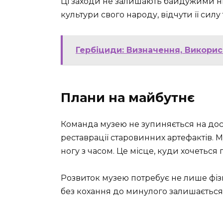
Ці заходи не залишають байдужими н
культури свого народу, відчути її силу 
Гербіциди: Визначення, Викорис
Плани на майбутнє
Команда музею не зупиняється на дос
реставрації старовинних артефактів. 
ногу з часом. Це місце, куди хочеться 
Розвиток музею потребує не лише фізи
без​ кохання до минулого залишаєтьс