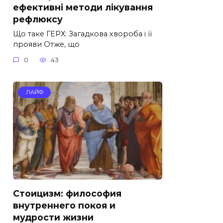
ефективні методи лікування
рефлюксу
Що таке ГЕРХ: Загадкова хвороба і її
прояви Отже, що
0
43
ЛАЙФ
Стоицизм: философия
внутреннего покоя и
мудрости жизни