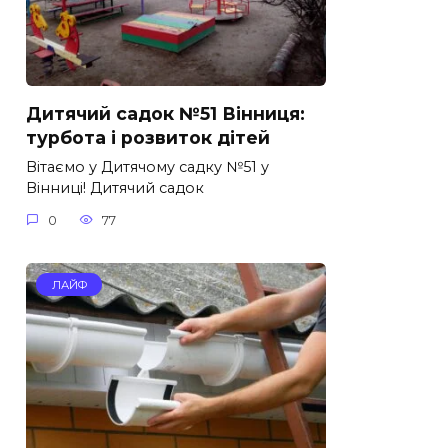
Дитячий садок №51 Вінниця:
турбота і розвиток дітей
Вітаємо у Дитячому садку №51 у
Вінниці! Дитячий садок
0
77
ЛАЙФ