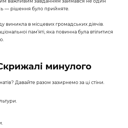
Цим важливим завданням займався не один
 ось — рішення було прийняте.
ду виникла в місцевих громадських діячів.
іональної пам’яті, яка повинна була втілитися
ю.
 Скрижалі минулого
атів? Давайте разом зазирнемо за ці стіни.
льтури.
и.