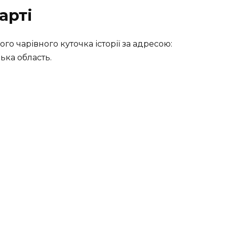
арті
го чарівного куточка історії за адресою:
ька область.