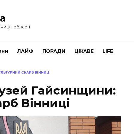
ua
иці і області
ини
ЛАЙФ
ПОРАДИ
ЦІКАВЕ
LIFE
ЛЬТУРНИЙ СКАРБ ВІННИЦІ
узей Гайсинщини:
арб Вінниці