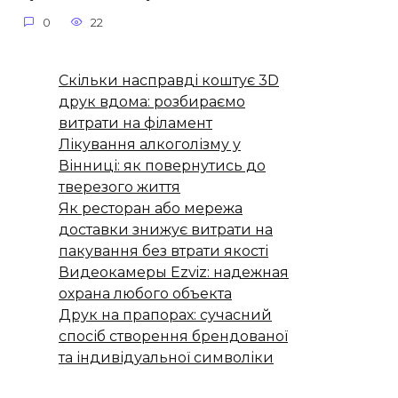
0
22
Скільки насправді коштує 3D
друк вдома: розбираємо
витрати на філамент
Лікування алкоголізму у
Вінниці: як повернутись до
тверезого життя
Як ресторан або мережа
доставки знижує витрати на
пакування без втрати якості
Видеокамеры Ezviz: надежная
охрана любого объекта
Друк на прапорах: сучасний
спосіб створення брендованої
та індивідуальної символіки