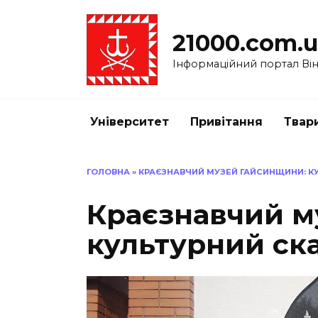
Перейти
до
21000.com.
вмісту
Інформаційний портал Вінн
Університет
Привітання
Твар
ГОЛОВНА
»
КРАЄЗНАВЧИЙ МУЗЕЙ ГАЙСИНЩИНИ: КУ
Краєзнавчий м
культурний ск