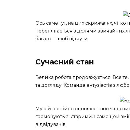
Ось саме тут, на цих скрижалях, чітко 
переплітається з долями звичайних лю
багато — щоб відчути.
Сучасний стан
Велика робота продовжується! Все те,
та догляду. Команда ентузіастів з любо
Музей постійно оновлює свої експозиці
гармонують зі старими. І саме цей зм
відвідувачів.