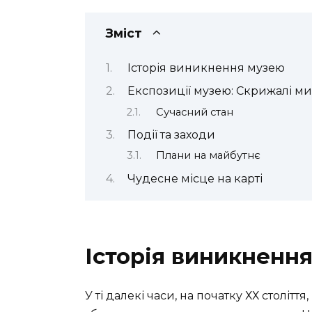
Зміст
Історія виникнення музею
Експозиції музею: Скрижалі м
Сучасний стан
Події та заходи
Плани на майбутнє
Чудесне місце на карті
Історія виникненн
У ті далекі часи, на початку ХХ століт