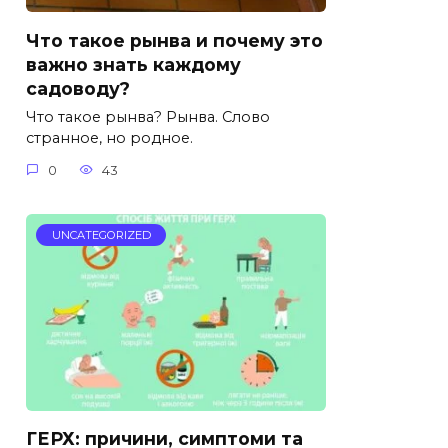
Что такое рынва и почему это
важно знать каждому
садоводу?
Что такое рынва? Рынва. Слово
странное, но родное.
0
43
UNCATEGORIZED
ГЕРХ: причини, симптоми та