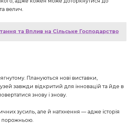
ікого, адже кожен може доторкнутися до
та велич.
тання та Вплив на Сільське Господарство
ягнутому. Плануються нові виставки,
Музей завжди відкритий для інновацій та йде в
повертатися знову і знову.
чних зусиль, але й натхнення — адже історія
я порожньою.