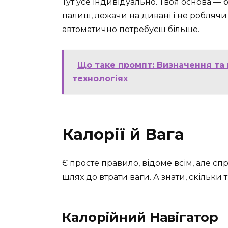
Тут усе індивідуально. Твоя основа — б
палиш, лежачи на дивані і не роблячи 
автоматично потребуєш більше.
Що таке промпт: Визначення та 
технологіях
Калорії й Вага
Є просте правило, відоме всім, але сп
шлях до втрати ваги. А знати, скільк
Калорійний Навігатор