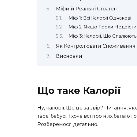
Міфи й Реальні Стратегії
Міф 1: Всі Калорії Однакові
Міф 2: Якщо Трохи Недоїсти
Міф 3: Калорії, Що Спалюют
Як Контролювати Споживання 
Висновки
Що таке Калорії
Ну, калорії. Що це за звір? Питання, як
твоєї бабусі. І хоча всі про них багато 
Розберемося детально.