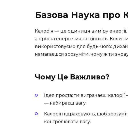
Базова Наука про К
Калорія — це одиниця виміру енергії. 
а проста енергетична цінність. Коли ти
використовуємо для будь-чого: диханн
намагаєшся зрозуміти, чому ж ти знов
Чому Це Важливо?
Ідея проста: ти витрачаєш калорії
— набираєш вагу.
Калорії підраховують, щоб зрозуміт
контролювати вагу.