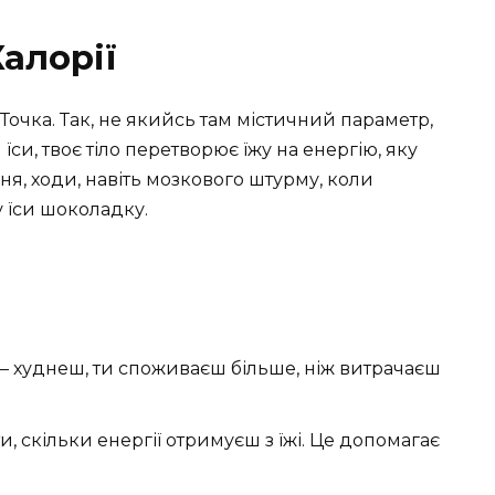
алорії
Точка. Так, не якийсь там містичний параметр,
 їси, твоє тіло перетворює їжу на енергію, яку
я, ходи, навіть мозкового штурму, коли
у їси шоколадку.
 — худнеш, ти споживаєш більше, ніж витрачаєш
и, скільки енергії отримуєш з їжі. Це допомагає