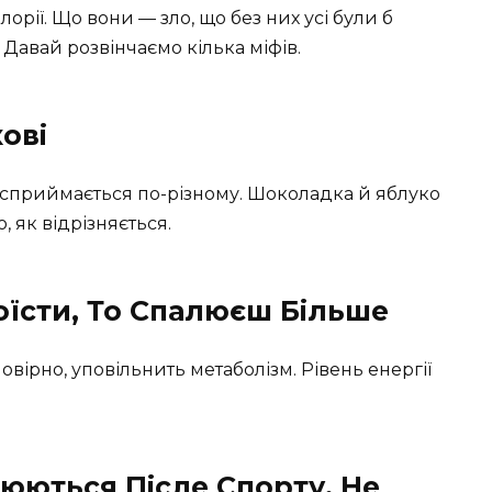
лорії. Що вони — зло, що без них усі були б
 Давай розвінчаємо кілька міфів.
кові
їжа сприймається по-різному. Шоколадка й яблуко
, як відрізняється.
оїсти, То Спалюєш Більше
вірно, уповільнить метаболізм. Рівень енергії
люються Післе Спорту, Не