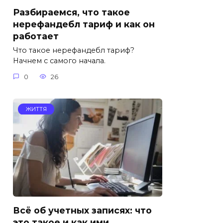
Разбираемся, что такое
нерефандебл тариф и как он
работает
Что такое нерефандебл тариф?
Начнем с самого начала.
0
26
ЖИТТЯ
Всё об учетных записях: что
это такое и как ими