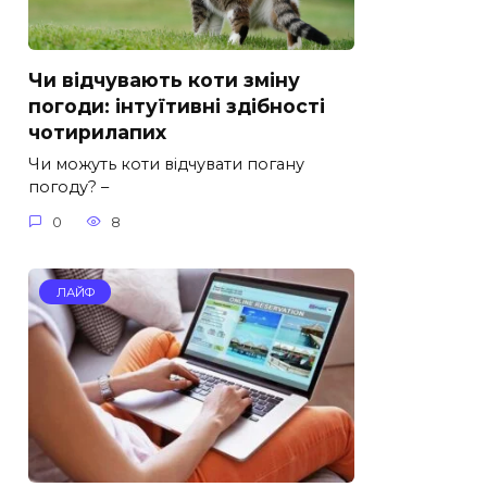
Чи відчувають коти зміну
погоди: інтуїтивні здібності
чотирилапих
Чи можуть коти відчувати погану
погоду? –
0
8
ЛАЙФ