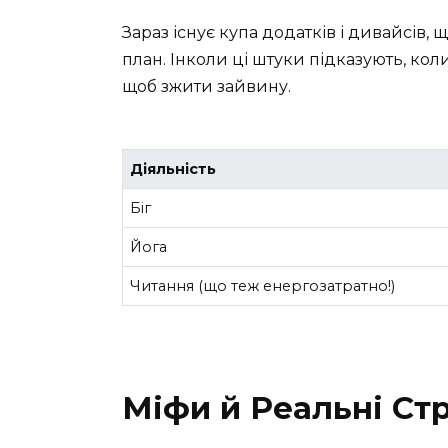
Зараз існує купа додатків і дивайсів,
план. Інколи ці штуки підказують, ко
щоб зжити зайвину.
Діяльність
Біг
Йога
Читання (що теж енергозатратно!)
Міфи й Реальні Стр