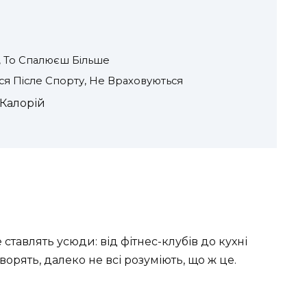
, То Спалюєш Більше
ься Післе Спорту, Не Враховуються
Калорій
е ставлять усюди: від фітнес-клубів до кухні
говорять, далеко не всі розуміють, що ж це.