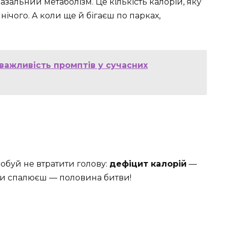
азальний метаболізм. Це кількість калорій, яку
нічого. А коли ще й бігаєш по парках,
важливість промптів у сучасних
робуй не втратити голову:
дефіцит калорій
—
и ти спалюєш — половина битви!