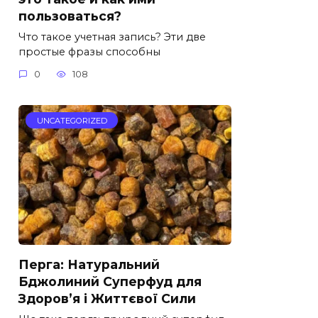
пользоваться?
Что такое учетная запись? Эти две
простые фразы способны
0
108
UNCATEGORIZED
Перга: Натуральний
Бджолиний Суперфуд для
Здоров’я і Життєвої Сили