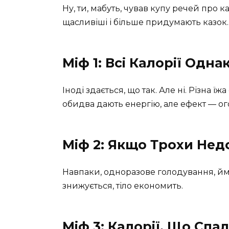
Ну, ти, мабуть, чував купу речей про ка
щасливіші і більше придумають казок.
Міф 1: Всі Калорії Одна
Іноді здається, що так. Але ні. Різна 
обидва дають енергію, але ефект — ого
Міф 2: Якщо Трохи Нед
Навпаки, одноразове голодування, ймо
знижується, тіло економить.
Міф 3: Калорії, Що Спа