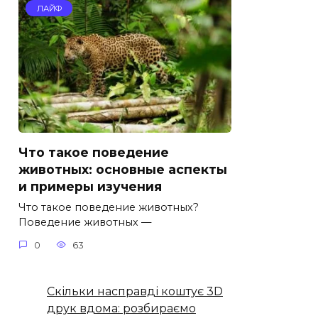
ЛАЙФ
Что такое поведение
животных: основные аспекты
и примеры изучения
Что такое поведение животных?
Поведение животных —
0
63
Скільки насправді коштує 3D
друк вдома: розбираємо