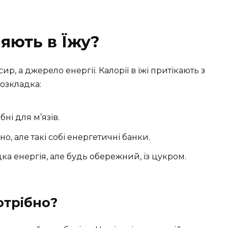
яють в Їжу?
ир, а джерело енергії. Калорії в їжі притікають з
розкладка:
бні для м’язів.
но, але такі собі енергетичні банки.
дка енергія, але будь обережний, із цукром.
отрібно?