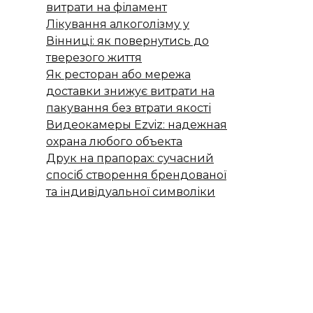
витрати на філамент
Лікування алкоголізму у
Вінниці: як повернутись до
тверезого життя
Як ресторан або мережа
доставки знижує витрати на
пакування без втрати якості
Видеокамеры Ezviz: надежная
охрана любого объекта
Друк на прапорах: сучасний
спосіб створення брендованої
та індивідуальної символіки