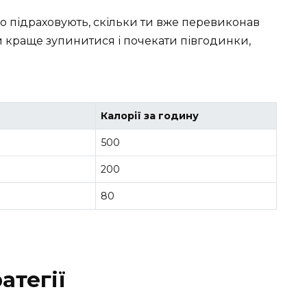
 що підраховують, скільки ти вже перевиконав
ли краще зупинитися і почекати півгодинки,
Калорії за годину
500
200
80
атегії