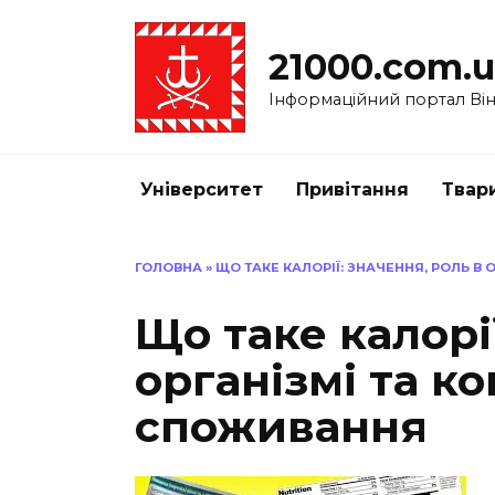
Перейти
до
21000.com.
вмісту
Інформаційний портал Вінн
Університет
Привітання
Твар
ГОЛОВНА
»
ЩО ТАКЕ КАЛОРІЇ: ЗНАЧЕННЯ, РОЛЬ В
Що таке калорії
організмі та к
споживання