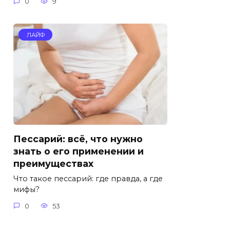
0
9
ЛАЙФ
Пессарий: всё, что нужно
знать о его применении и
преимуществах
Что такое пессарий: где правда, а где
мифы?
0
53