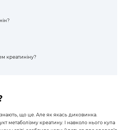
нін?
ем креатиніну?
?
і знають, що це. Але як якась диковинка.
укт метаболізму креатину. І навколо нього купа