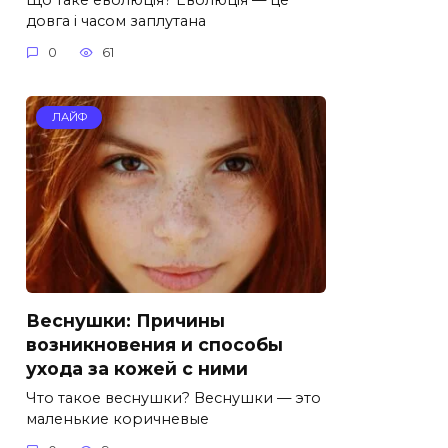
довга і часом заплутана
0
61
ЛАЙФ
Веснушки: Причины
возникновения и способы
ухода за кожей с ними
Что такое веснушки? Веснушки — это
маленькие коричневые