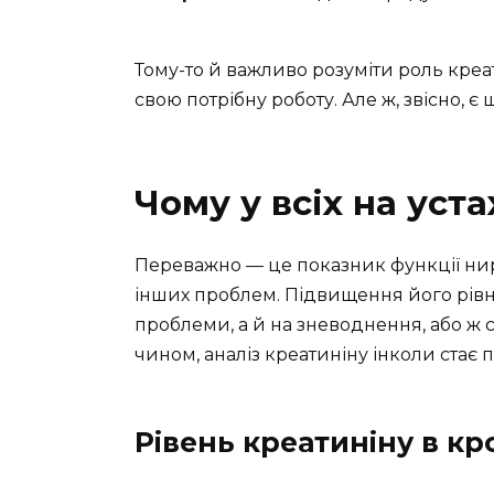
Тому-то й важливо розуміти роль креат
свою потрібну роботу. Але ж, звісно, є
Чому у всіх на уст
Переважно — це показник функції нир
інших проблем. Підвищення його рівн
проблеми, а й на зневоднення, або ж с
чином, аналіз креатиніну інколи стає
Рівень креатиніну в кр