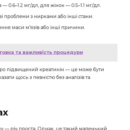
— 0.6–1.2 мг/дл, для жінок — 0.5–1.1 мг/дл.
і проблеми з нирками або інші стани.
ня маси м’язів або інші причини.
отовка та важливість процедури
 про підвищений креатинін — це може бути
казати щось з певністю без аналізів та
ах
ну — річ проста. Однак, це такий маленький