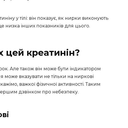
иніну у тілі: він показує, як нирки виконують
 ще низка інших показників для цього.
ах цей креатинін?
ок. Але також він може бути індикатором
я може вказувати не тільки на ниркові
кажімо, важкої фізичної активності. Таким
 першим дзвінком про небезпеку.
ові