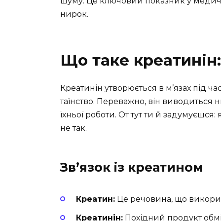
шуму. Це ключовий показник у медичн
нирок.
Що таке креатинін
Креатинін утворюється в м’язах під ча
таїнство. Переважно, він виводиться
їхньої роботи. От тут ти й задумуєшся
не так.
Зв’язок із креатином
Креатин:
Це речовина, що викорис
Креатинін:
Похідний продукт обмі