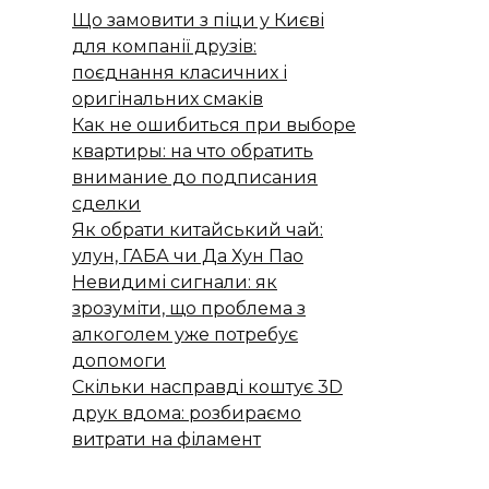
Що замовити з піци у Києві
для компанії друзів:
поєднання класичних і
оригінальних смаків
Как не ошибиться при выборе
квартиры: на что обратить
внимание до подписания
сделки
Як обрати китайський чай:
улун, ГАБА чи Да Хун Пао
Невидимі сигнали: як
зрозуміти, що проблема з
алкоголем уже потребує
допомоги
Скільки насправді коштує 3D
друк вдома: розбираємо
витрати на філамент