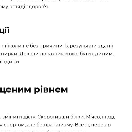
му огляді здоров’я.
ції
н ніколи не без причини. Їх результати здатні
ть нирки. Деколи показник може бути єдиним,
 людини.
ищеним рівнем
змінити дієту. Скоротивши білки. М’ясо, іноді,
спортом, але без фанатизму. Все ж, перевір