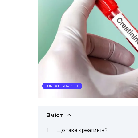
UNCATEGORIZED
Зміст
Що таке креатинін?