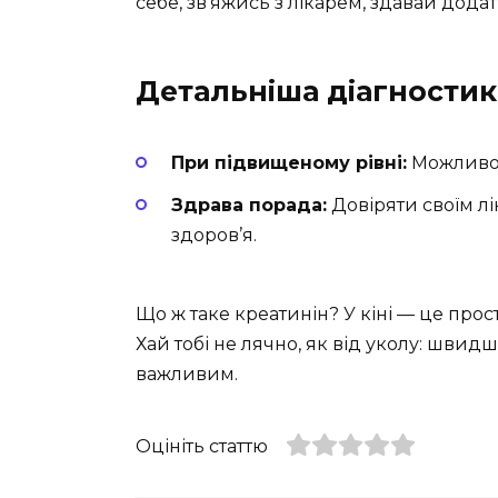
себе, зв’яжись з лікарем, здавай додатк
Детальніша діагностик
При підвищеному рівні:
Можливо, 
Здрава порада:
Довіряти своїм л
здоров’я.
Що ж таке креатинін? У кіні — це прос
Хай тобі не лячно, як від уколу: шви
важливим.
Оцініть статтю