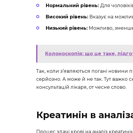
Нормальний рівень:
Для чоловіків 
Високий рівень:
Вказує на можлив
Низький рівень:
Можливо, зменшен
Колоноскопія: що це таке, підг
Так, коли з’являються погані новини
серйозно. А може й не так. Тут важко с
консультацій лікаря, от чесне слово.
Креатинін в аналіз
Процес здачі крові на аналіз креатині