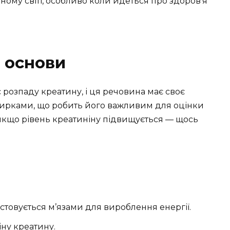
ому світі, особливо коли йдеться про здоров’я
: основи
с розпаду креатину, і ця речовина має своє
 нирками, що робить його важливим для оцінки
: якщо рівень креатиніну підвищується — щось
товується м’язами для вироблення енергії.
ну креатину.