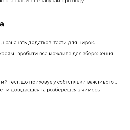
ові аналізи. І не забувай про воду.
а
назначать додаткові тести для нирок.
ікарям і зробити все можливе для збереження
тий тест, що приховує у собі стільки важливого…
дше ти довідаєшся та розберешся з чимось