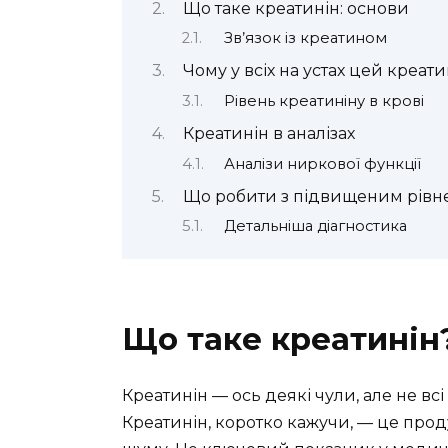
Що таке креатинін: основи
Зв’язок із креатином
Чому у всіх на устах цей креати
Рівень креатиніну в крові
Креатинін в аналізах
Аналізи ниркової функції
Що робити з підвищеним рівн
Детальніша діагностика
Що таке креатинін
Креатинін — ось деякі чули, але не вс
Креатинін, коротко кажучи, — це прод