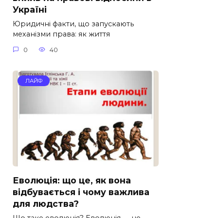
Україні
Юридичні факти, що запускають
механізми права: як життя
0
40
ЛАЙФ
Еволюція: що це, як вона
відбувається і чому важлива
для людства?
Що таке еволюція? Еволюція — це