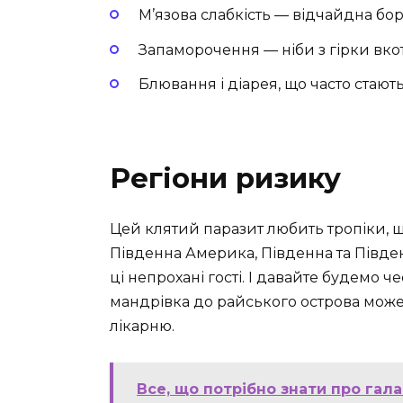
М’язова слабкість — відчайдна бо
Запаморочення — ніби з гірки вко
Блювання і діарея, що часто ста
Регіони ризику
Цей клятий паразит любить тропіки, 
Південна Америка, Південна та Південн
ці непрохані гості. І давайте будемо 
мандрівка до райського острова мож
лікарню.
Все, що потрібно знати про гала