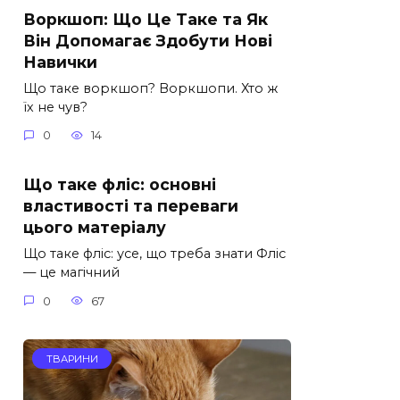
Воркшоп: Що Це Таке та Як
Він Допомагає Здобути Нові
Навички
Що таке воркшоп? Воркшопи. Хто ж
їх не чув?
0
14
Що таке фліс: основні
властивості та переваги
цього матеріалу
Що таке фліс: усе, що треба знати Фліс
— це магічний
0
67
ТВАРИНИ