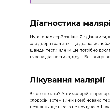
Діагностика малярі
Ну, а тепер серйозніше. Як дізнатися, 
але добра традиція. Це дозволяє поба
швидкі тести, але їм ще потрібно досягт
вчасна діагностика, друзі. Бо затягу
Лікування малярії
З чого почати? Антималярійні препар
хлорохін, артемізинін комбінованої тер
незнання ще нікого не врятувало. І та