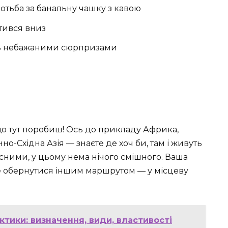
ротьба за банальну чашку з кавою
тився вниз
ють небажаними сюрпризами
що тут поробиш! Ось до прикладу Африка,
о-Східна Азія — знаєте де хоч би, там і живуть
чесними, у цьому нема нічого смішного. Ваша
е обернутися іншим маршрутом — у місцеву
ктики: визначення, види, властивості