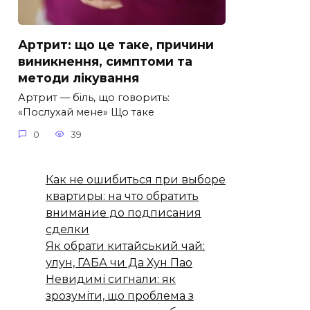
Артрит: що це таке, причини
виникнення, симптоми та
методи лікування
Артрит — біль, що говорить:
«Послухай мене» Що таке
0
39
Как не ошибиться при выборе
квартиры: на что обратить
внимание до подписания
сделки
Як обрати китайський чай:
улун, ГАБА чи Да Хун Пао
Невидимі сигнали: як
зрозуміти, що проблема з