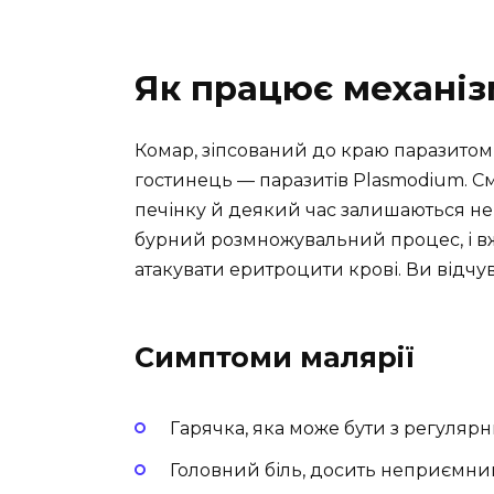
Як працює механіз
Комар, зіпсований до краю паразитом
гостинець — паразитів Plasmodium. См
печінку й деякий час залишаються не
бурний розмножувальний процес, і вж
атакувати еритроцити крові. Ви відч
Симптоми малярії
Гарячка, яка може бути з регуля
Головний біль, досить неприємни