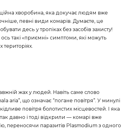
екційна хворобина, яка докучає людям вже
точніше, певні види комарів. Думаєте, це
бувати десь у тропіках без засобів захисту!
 ось такі «приємні» симптоми, які можуть
 територіях.
вжній жах у людей. Навіть саме слово
la aria”, що означає “погане повітря”. У минулі
дливе повітря болотистих місцевостей. І яка
 так давно і тоді відкрили — комарі вже
ю, переносячи паразитів Plasmodium з одного