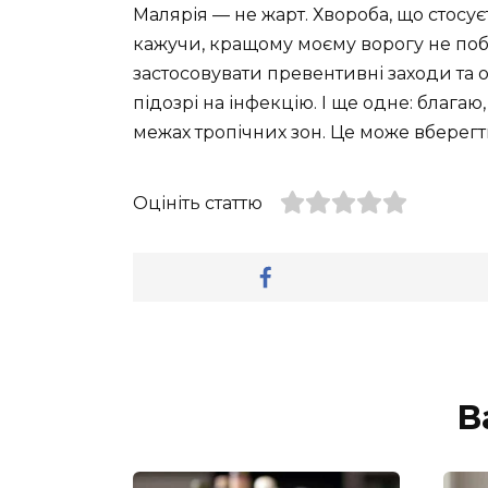
Малярія — не жарт. Хвороба, що стосує
кажучи, кращому моєму ворогу не по
застосовувати превентивні заходи т
підозрі на інфекцію. І ще одне: благаю
межах тропічних зон. Це може вберегти 
Оцініть статтю
В