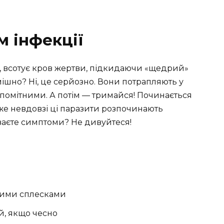
м інфекції
, всотує кров жертви, підкидаючи «щедрий»
ішно? Ні, це серйозно. Вони потрапляють у
помітними. А потім — тримайся! Починається
е невдовзі ці паразити розпочинають
уваєте симптоми? Не дивуйтеся!
рними сплесками
й, якщо чесно