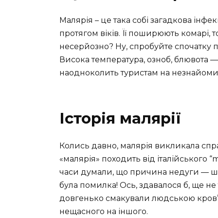
Малярія – це така собі загадкова інф
протягом віків. Її поширюють комарі, 
несерйозно? Ну, спробуйте спочатку по
Висока температура, озноб, блювота —
наодноколить туристам на незнайомих
Історія малярії
Колись давно, малярія викликала спра
«малярія» походить від італійського “ma
часи думали, що причина недуги — шкі
була помилка! Ось, здавалося б, ще не
довгенько смакували людською кров’
нещасного на іншого.