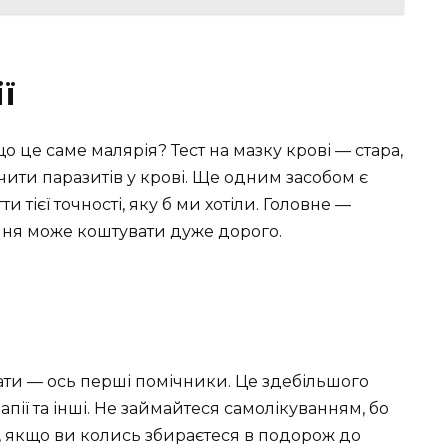
ї
що це саме малярія? Тест на мазку крові — стара,
чити паразитів у крові. Ще одним засобом є
и тієї точності, яку б ми хотіли. Головне —
вання може коштувати дуже дорого.
ати — ось перші помічники. Це здебільшого
апії та інші. Не займайтеся самолікуванням, бо
к, якщо ви колись збираєтеся в подорож до