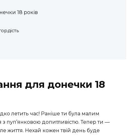
нечки 18 років
ордість
ання для донечки 18
дко летить час! Раніше ти була малим
 з пуп’янковою допитливістю. Тепер ти —
ле життя. Нехай кожен твій день буде