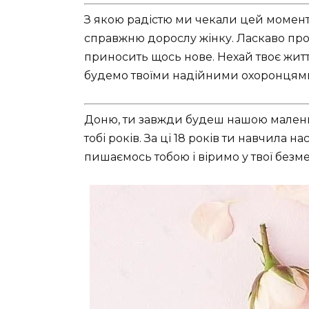
З якою радістю ми чекали цей момент
справжню дорослу жінку. Ласкаво про
приносить щось нове. Нехай твоє житт
будемо твоїми надійними охоронцями
Доню, ти завжди будеш нашою малень
тобі років. За ці 18 років ти навчила 
пишаємось тобою і віримо у твої безм