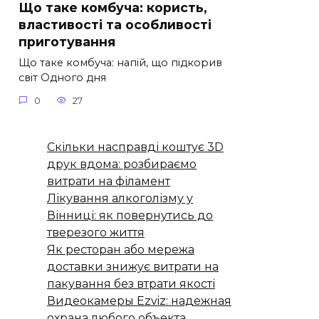
Що таке комбуча: користь,
властивості та особливості
приготування
Що таке комбуча: напій, що підкорив
світ Одного дня
0
27
Скільки насправді коштує 3D
друк вдома: розбираємо
витрати на філамент
Лікування алкоголізму у
Вінниці: як повернутись до
тверезого життя
Як ресторан або мережа
доставки знижує витрати на
пакування без втрати якості
Видеокамеры Ezviz: надежная
охрана любого объекта