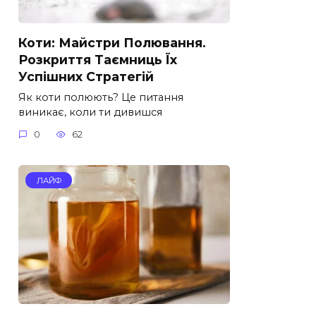
Коти: Майстри Полювання.
Розкриття Таємниць Їх
Успішних Стратегій
Як коти полюють? Це питання
виникає, коли ти дивишся
0
62
ЛАЙФ