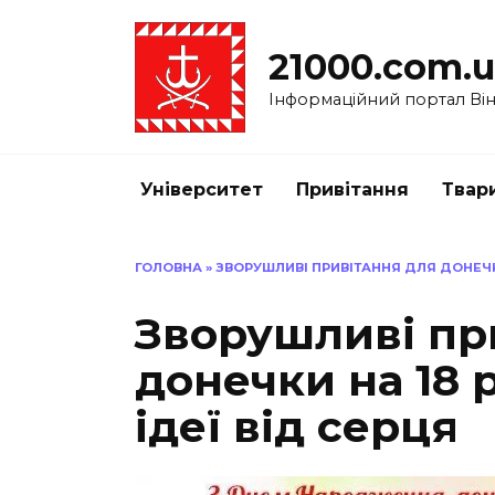
Перейти
до
21000.com.
вмісту
Інформаційний портал Вінн
Університет
Привітання
Твар
ГОЛОВНА
»
ЗВОРУШЛИВІ ПРИВІТАННЯ ДЛЯ ДОНЕЧКИ
Зворушливі пр
донечки на 18 
ідеї від серця