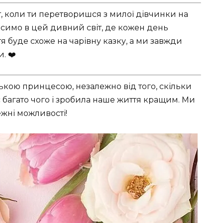
, коли ти перетворишся з милої дівчинки на
симо в цей дивний світ, де кожен день
я буде схоже на чарівну казку, а ми завжди
. ❤️
кою принцесою, незалежно від того, скільки
нас багато чого і зробила наше життя кращим. Ми
ежні можливості!