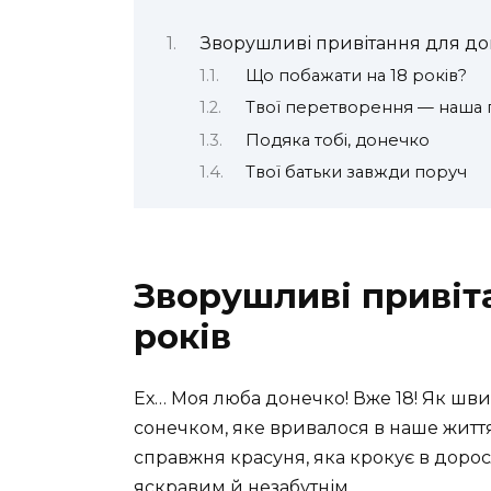
Зворушливі привітання для до
Що побажати на 18 років?
Твої перетворення — наша г
Подяка тобі, донечко
Твої батьки завжди поруч
Зворушливі привіт
років
Ех… Моя люба донечко! Вже 18! Як шви
сонечком, яке вривалося в наше життя
справжня красуня, яка крокує в дорос
яскравим й незабутнім.