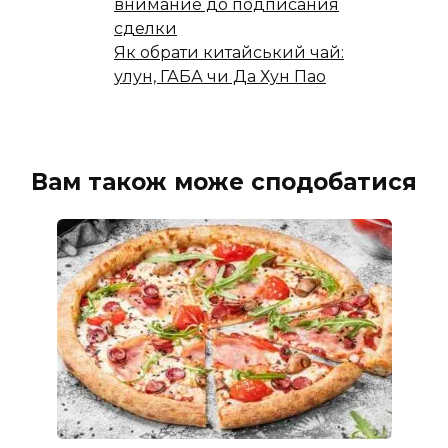
внимание до подписания
сделки
Як обрати китайський чай:
улун, ГАБА чи Да Хун Пао
Вам також може сподобатися