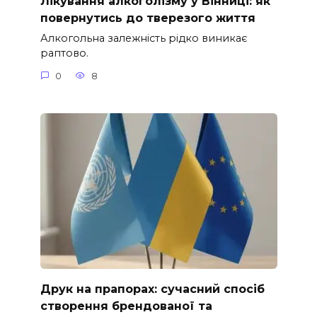
Лікування алкоголізму у Вінниці: як
повернутись до тверезого життя
Алкогольна залежність рідко виникає
раптово.
0
8
Друк на прапорах: сучасний спосіб
створення брендованої та