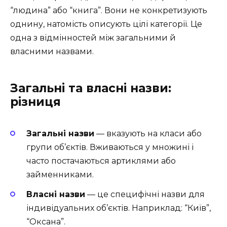
“людина” або “книга”. Вони не конкретизують
однину, натомість описують цілі категорії. Це
одна з відмінностей між загальними й
власними назвами.
Загальні та власні назви:
різниця
Загальні назви
— вказують на класи або
групи об’єктів. Вживаються у множині і
часто постачаються артиклями або
займенниками.
Власні назви
— це специфічні назви для
індивідуальних об’єктів. Наприклад: “Київ”,
“Оксана”.