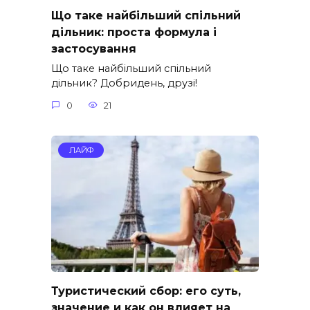
Що таке найбільший спільний
дільник: проста формула і
застосування
Що таке найбільший спільний
дільник? Добридень, друзі!
0
21
ЛАЙФ
Туристический сбор: его суть,
значение и как он влияет на