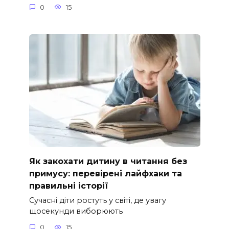
0
15
Як закохати дитину в читання без
примусу: перевірені лайфхаки та
правильні історії
Сучасні діти ростуть у світі, де увагу
щосекунди виборюють
0
15