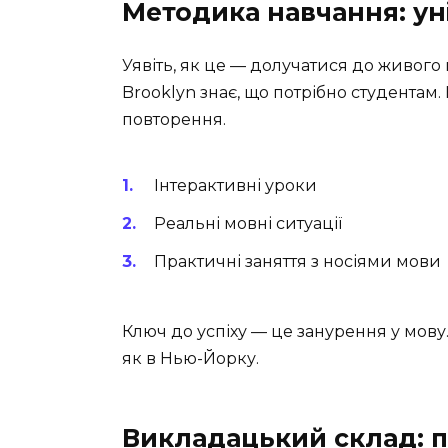
Методика навчання: ун
Уявіть, як це — долучатися до живого 
Brooklyn знає, що потрібно студентам.
повторення.
Інтерактивні уроки
Реальні мовні ситуації
Практичні заняття з носіями мови
Ключ до успіху — це занурення у мову
як в Нью-Йорку.
Викладацький склад: п