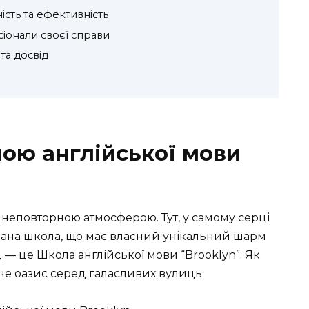
ість та ефективність
іонали своєї справи
та досвід
ою англійської мови
 неповторною атмосферою. Тут, у самому серці
шована школа, що має власний унікальний шарм
д — це Школа англійської мови “Brooklyn”. Як
аче оазис серед галасливих вулиць.