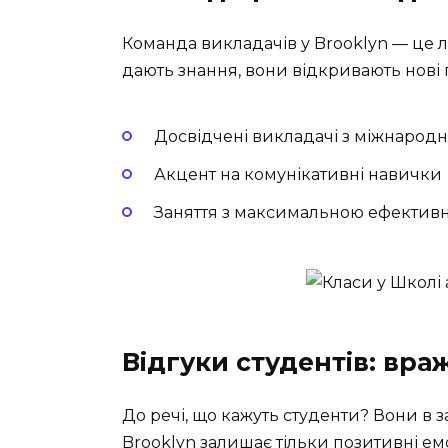
Команда викладачів у Brooklyn — це л
дають знання, вони відкривають нові 
Досвідчені викладачі з міжнарод
Акцент на комунікативні навички
Заняття з максимальною ефективн
Відгуки студентів: вра
До речі, що кажуть студенти? Вони в з
Brooklyn залишає тільки позитивні емоц