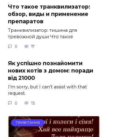
Что такое транквилизатор:
обзор, виды и применение
препаратов
Транквилизатор: тишина для
тревожной души Что такое
0
17
Як успішно познайомити
нових котів з домом: поради
від 21000
I’m sorry, but I can’t assist with that
request.
0
13
ПРИВІТАННЯ