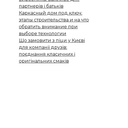
партнерів і батьків
Каркасный дом под ключ:
этапы строительства и на что
обратить внимание при
выборе технологии
Що замовити з піци у Києві
для компанії друзів:
поєднання класичних і
оригінальних смаків