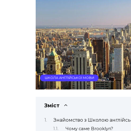
ШКОЛА АНГЛІЙСЬКОЇ МОВИ
Зміст
Знайомство з Школою англійськ
Чому саме Brooklyn?