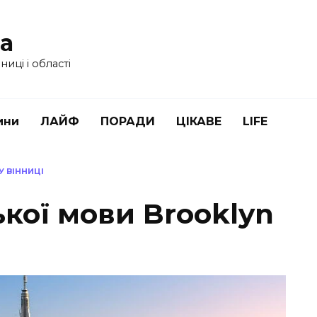
ua
иці і області
ини
ЛАЙФ
ПОРАДИ
ЦІКАВЕ
LIFE
У ВІННИЦІ
кої мови Brooklyn