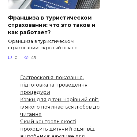
Франшиза в туристическом
страховании: что это такое и
как работает?
Франшиза в туристическом
страховании: скрытый нюанс
0
45
Гастроскопія: показання,
підготовка та проведення
процедури
Казки для дітей: чарівний світ,
із якого починається любов до
читання
Який контроль якості
проходить дитячий одяг від
виробника: важливе для