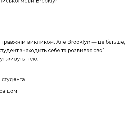
 справжнім викликом. Але Brooklyn — це більше,
студент знаходить себе та розвиває свої
тут живуть нею.
 студента
освідом