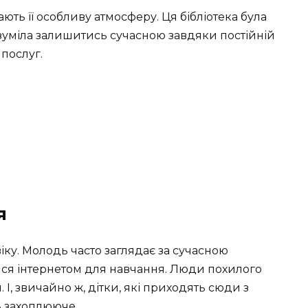
ають її особливу атмосферу. Ця бібліотека була
е зуміла залишитись сучасною завдяки постійній
 послуг.
я
іку. Молодь часто заглядає за сучасною
ися інтернетом для навчання. Люди похилого
 І, звичайно ж, дітки, які приходять сюди з
ь захоплююче.