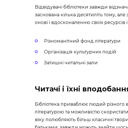
Відвідувачі бібліотеки завжди відзнач
заснована кілька десятиліть тому, ал
онові і вдосконаленню своїх ресурсів і
Різноманітний фонд літератури
Організація культурних подій
Затишні читальні зали
Читачі і їхні вподобанн
Бібліотека приваблює людей різного в
літературою та можливістю скористат
віку полюбляють більш класичні твори.
батьками, завжди можуть знайти щос