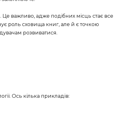
 Це важливо, адже подібних місць стає все
нує роль сховища книг, але й є точкою
ідувачам розвиватися.
огії. Ось кілька прикладів: