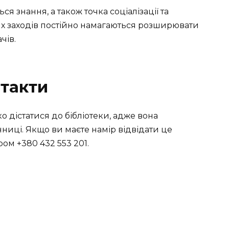
ься знання, а також точка соціалізації та
их заходів постійно намагаються розширювати
чів.
нтакти
 дістатися до бібліотеки, адже вона
нниці. Якщо ви маєте намір відвідати це
ом +380 432 553 201.