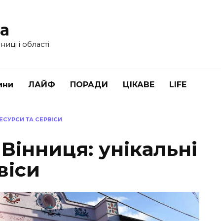
ua
иці і області
ини
ЛАЙФ
ПОРАДИ
ЦІКАВЕ
LIFE
РЕСУРСИ ТА СЕРВІСИ
 Вінниця: унікальні
віси