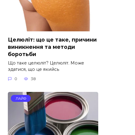
Целюліт: що це таке, причини
виникнення та методи
боротьби
Що таке целюліт? Целюліт. Може
здатися, що це якийсь
0
38
ЛАЙФ