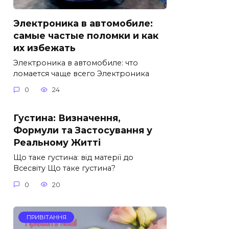
Электроника в автомобиле:
самые частые поломки и как
их избежать
Электроника в автомобиле: что
ломается чаще всего Электроника
0
24
Густина: Визначення,
Формули та Застосування у
Реальному Житті
Що таке густина: від матерії до
Всесвіту Що таке густина?
0
20
ПРИВІТАННЯ