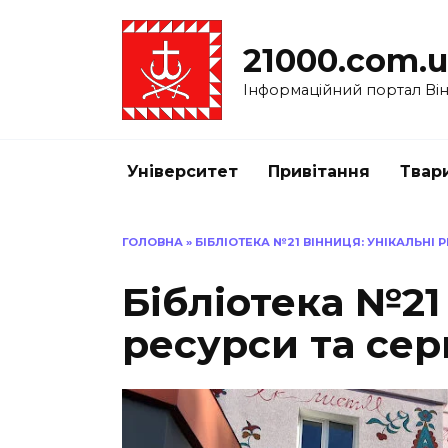
Перейти
до
21000.com.
вмісту
Інформаційний портал Вінн
Університет
Привітання
Твар
ГОЛОВНА
»
БІБЛІОТЕКА №21 ВІННИЦЯ: УНІКАЛЬНІ 
Бібліотека №21
ресурси та сер