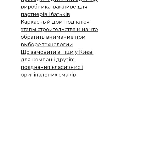
виробника: важливе для
партнерів і батьків
Каркасный дом под ключ:
этапы строительства и на что
обратить внимание при
выборе технологии
Що замовити з піци у Києві
для компанії друзів:
поєднання класичних і
оригінальних смаків