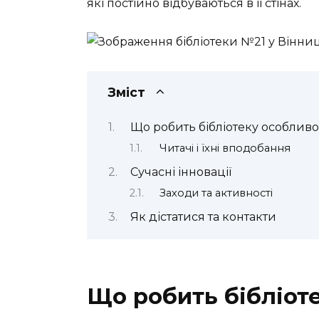
які постійно відбуваються в її стінах.
Зміст
Що робить бібліотеку особлив
Читачі і їхні вподобання
Сучасні інновації
Заходи та активності
Як дістатися та контакти
Що робить бібліот