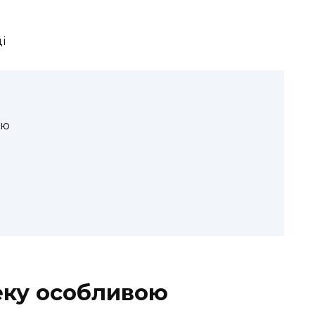
ою
еку особливою