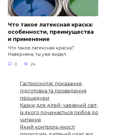
Что такое латексная краска:
особенности, преимущества
и применение
Что такое латексная краска?
Наверняка, ты уже видел
0
24
Гастроскопія: показання,
підготовка та проведення
процедури
Казки для дітей: чарівний світ,
із якого починається любов до
читання
Який контроль якості
проходить дитячий одяг від