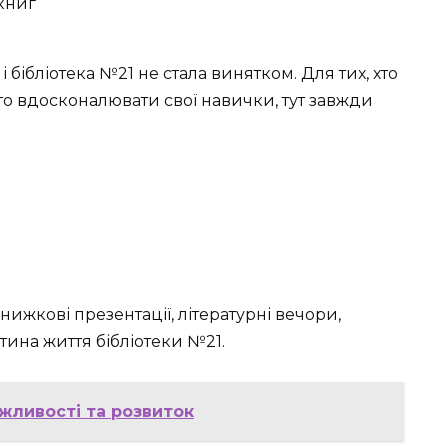
книг
 і бібліотека №21 не стала винятком. Для тих, хто
то вдосконалювати свої навички, тут завжди
Книжкові презентації, літературні вечори,
стина життя бібліотеки №21.
ожливості та розвиток